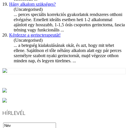
19.
Hány alkalom szükséges?
(Uncategorised)
... perces speciális korrekciós gyakorlatok rendszeres otthoni
elvégzése. Emellett ideális esetben heti 1-2 alkalommal
ajánlott egy hosszabb, 1-1,5 órás csoportos
gerinctorna
, fascia
tréning vagy funkcionális ...
20.
Kérdezze a gerincterapeutát!
(Uncategorised)
... a betegség kialakulásának okát, és azt, hogy mit tehet
ellene. Sajátítson el tőle néhány alkalom alatt egy pár perces
személyre szabott nyaki
gerinctorná
t, majd végezze otthon
minden nap, és legyen türelmes. ...
HÍRLEVÉL