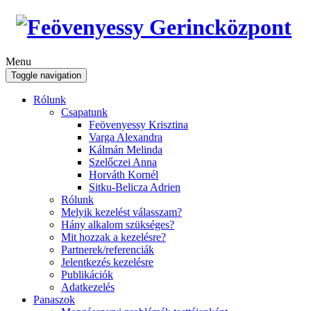
Menu
Toggle navigation
Rólunk
Csapatunk
Feövenyessy Krisztina
Varga Alexandra
Kálmán Melinda
Szelőczei Anna
Horváth Kornél
Sitku-Belicza Adrien
Rólunk
Melyik kezelést válasszam?
Hány alkalom szükséges?
Mit hozzak a kezelésre?
Partnerek/referenciák
Jelentkezés kezelésre
Publikációk
Adatkezelés
Panaszok