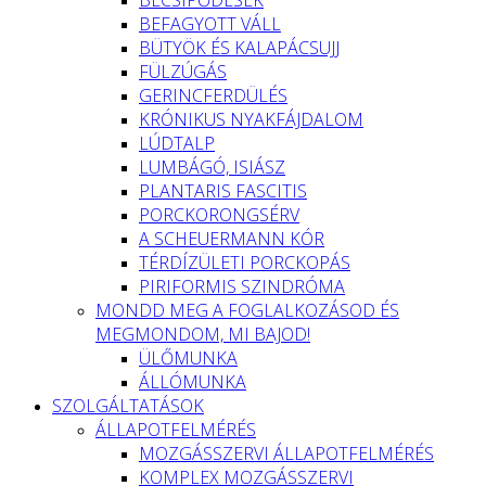
BEFAGYOTT VÁLL
BÜTYÖK ÉS KALAPÁCSUJJ
FÜLZÚGÁS
GERINCFERDÜLÉS
KRÓNIKUS NYAKFÁJDALOM
LÚDTALP
LUMBÁGÓ, ISIÁSZ
PLANTARIS FASCITIS
PORCKORONGSÉRV
A SCHEUERMANN KÓR
TÉRDÍZÜLETI PORCKOPÁS
PIRIFORMIS SZINDRÓMA
MONDD MEG A FOGLALKOZÁSOD ÉS
MEGMONDOM, MI BAJOD!
ÜLŐMUNKA
ÁLLÓMUNKA
SZOLGÁLTATÁSOK
ÁLLAPOTFELMÉRÉS
MOZGÁSSZERVI ÁLLAPOTFELMÉRÉS
KOMPLEX MOZGÁSSZERVI