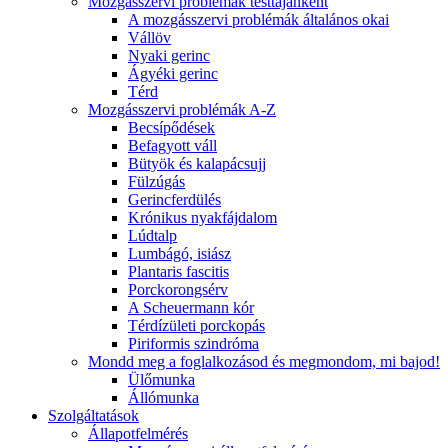
Mozgásszervi problémák testtájanként
A mozgásszervi problémák általános okai
Vállöv
Nyaki gerinc
Ágyéki gerinc
Térd
Mozgásszervi problémák A-Z
Becsípődések
Befagyott váll
Bütyök és kalapácsujj
Fülzúgás
Gerincferdülés
Krónikus nyakfájdalom
Lúdtalp
Lumbágó, isiász
Plantaris fascitis
Porckorongsérv
A Scheuermann kór
Térdízületi porckopás
Piriformis szindróma
Mondd meg a foglalkozásod és megmondom, mi bajod!
Ülőmunka
Állómunka
Szolgáltatások
Állapotfelmérés