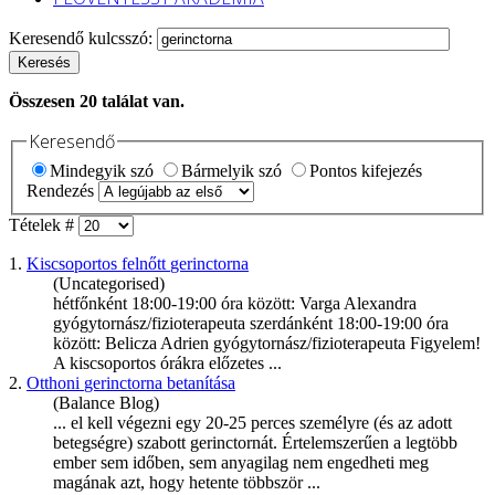
Keresendő kulcsszó:
Keresés
Összesen
20
találat van.
Keresendő
Mindegyik szó
Bármelyik szó
Pontos kifejezés
Rendezés
Tételek #
1.
Kiscsoportos felnőtt
gerinctorna
(Uncategorised)
hétfőnként 18:00-19:00 óra között: Varga Alexandra
gyógytornász/fizioterapeuta szerdánként 18:00-19:00 óra
között: Belicza Adrien gyógytornász/fizioterapeuta Figyelem!
A kiscsoportos órákra előzetes ...
2.
Otthoni
gerinctorna
betanítása
(Balance Blog)
... el kell végezni egy 20-25 perces személyre (és az adott
betegségre) szabott
gerinctorná
t. Értelemszerűen a legtöbb
ember sem időben, sem anyagilag nem engedheti meg
magának azt, hogy hetente többször ...