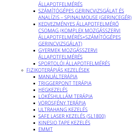
ÁLLAPOTFELMÉRÉS
SZÁMÍTÓGÉPES GERINCVIZSGÁLAT ÉS
ANALÍZIS – SPINALMOUSE (GERINCEGÉR)
KEDVEZMÉNYES ÁLLAPOTFELMÉRŐ
CSOMAG (KOMPLEX MOZGÁSSZERVI
ÁLLAPOTFELMÉRÉS+SZÁMÍTÓGÉPES
GERINCVIZSGÁLAT)
GYERMEK MOZGÁSSZERVI
ÁLLAPOTFELMÉRÉS
SPORTOLÓI ÁLLAPOTFELMÉRÉS
FIZIKOTERÁPIÁS KEZELÉSEK
MANUÁLTERÁPIA
TRIGGERPONT TERÁPIA
HEGKEZELÉS
LÖKÉSHULLÁM TERÁPIA
VÖRÖSFÉNY TERÁPIA
ULTRAHANG KEZELÉS
SAFE LASER KEZELÉS (SL1800)
KINESIO TAPE KEZELÉS
EMMT