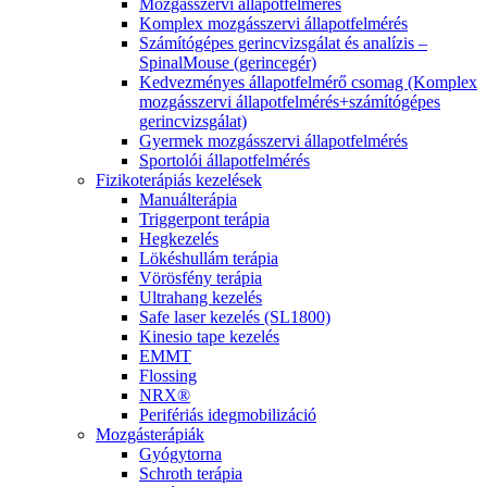
Mozgásszervi állapotfelmérés
Komplex mozgásszervi állapotfelmérés
Számítógépes gerincvizsgálat és analízis –
SpinalMouse (gerincegér)
Kedvezményes állapotfelmérő csomag (Komplex
mozgásszervi állapotfelmérés+számítógépes
gerincvizsgálat)
Gyermek mozgásszervi állapotfelmérés
Sportolói állapotfelmérés
Fizikoterápiás kezelések
Manuálterápia
Triggerpont terápia
Hegkezelés
Lökéshullám terápia
Vörösfény terápia
Ultrahang kezelés
Safe laser kezelés (SL1800)
Kinesio tape kezelés
EMMT
Flossing
NRX®
Perifériás idegmobilizáció
Mozgásterápiák
Gyógytorna
Schroth terápia