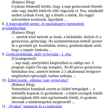
(Balance Blog)
Gyakran felmerülő kérdés, hogy a napi g
erinctornát
ébredés
után vagy inkább lefekvés előtt végezzük el. Nos, mindkettő
mellett szólnak érvek, így a döntés a miénk. Ha reggel
szívesebben tornázunk, figyeljünk ...
8.
A leggyakoribb gerinc- és mozgásszervi betegségek
gyermekkorban
(Balance Blog)
... sportok közé tartozik az úszás, a kirándulás, túrázás és a
gerinctorna
, gerincjóga. Ha aszimmetrikusan terhelő sportot
űz a gyermek (pl. kosárlabda, tenisz), gondoskodjunk arról,
hogy a negativ hatásoka ...
9.
Gerincproblémák, aktív gyógyulás - 1. rész
(Uncategorised)
... kap majd, amelyekkel kiegészítheti az addigi sort. A
program végére Ön egy komplex, 30-40 perces
gerinctorna
birtokában lesz, amelyet hetente 2-3 alkalommal elvégezve
megőrizheti egészségét, karban tarthatja ...
10.
Ízületi kopás - pihensz vagy gyógyulsz?
(Balance Blog)
Nemzetközi kutatások szerint az ízületi betegségek – a
különféle kopások és gyulladások - a fejlett országok felnőtt
lakosságának több mint egyharmadát érintik, és gyakran
okoznak a mindennapokat megkeserítő ...
11.
„Nyakas” panaszok és a csodavárás