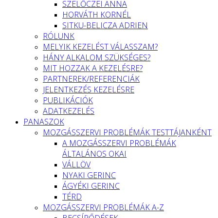
SZELŐCZEI ANNA
HORVÁTH KORNÉL
SITKU-BELICZA ADRIEN
RÓLUNK
MELYIK KEZELÉST VÁLASSZAM?
HÁNY ALKALOM SZÜKSÉGES?
MIT HOZZAK A KEZELÉSRE?
PARTNEREK/REFERENCIÁK
JELENTKEZÉS KEZELÉSRE
PUBLIKÁCIÓK
ADATKEZELÉS
PANASZOK
MOZGÁSSZERVI PROBLÉMÁK TESTTÁJANKÉNT
A MOZGÁSSZERVI PROBLÉMÁK
ÁLTALÁNOS OKAI
VÁLLÖV
NYAKI GERINC
ÁGYÉKI GERINC
TÉRD
MOZGÁSSZERVI PROBLÉMÁK A-Z
BECSÍPŐDÉSEK