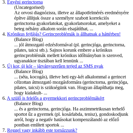
3.
Egyéni
gerinctorna
(Uncategorised)
Az orvosi diagnózisra, illetve az állapotfelmérés eredményére
építve állítjuk össze a személyre szabott korrekciós
gerinctorna
gyakorlatokat, gyakorlatsorokat, amelyeket a
beteg néhány alkalom során elsajátíthat, ...
4.
Krónikus fejfájás? Gerincproblémák is állhatnak a háttérben!
(Balance Blog)
... jól átmozgató edzésformával (pl. gerincjóga,
gerinctorna
,
pilates, taicsi stb.). Sajnos korunk embere a krónikus
gerincproblémák mellett krónikus időhiányban is szenved,
ugyanakkor tisztában kell lennünk ...
5.
Új kor, új kór – járványszerűen terjed az SMS nyak
(Balance Blog)
... (séta, kocogás), illetve heti egy-két alkalommal a gerincet
célzottan átmozgató mozgásformára (
gerinctorna
, gerincjóga,
pilates, taicsi) is szükségünk van. Hogyan állapíthatja meg,
hogy kialakult- ...
6.
A szülő is felelős a gyermekkori gerincproblémákért
(Balance Blog)
... és a
gerinctorna
, gerincjóga. Ha aszimmetrikusan terhelő
sportot űz a gyermek (pl. kosárlabda, tenisz), gondoskodjunk
arról, hogy a negatív hatásokat kompenzálandó az előző
pontban említett sportok ...
7.
Reggel vagy inkább este tornázzunk?