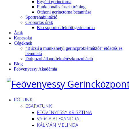
Egyéni gerinctorna
Funkcionális fascia tréning
Otthoni gerinctorna betanítása
Sportrehabilitáció
Csoportos órák
Kiscsoportos felnőtt gerinctorna
Árak
Kapcsolat
Cégeknek
"Búcsú a munkahelyi gerincproblémáktól" előadás és
bemutató
Dolgozói állapotfelmérés/konzultáció
Blog
Feövenyessy Akadémia
RÓLUNK
CSAPATUNK
FEÖVENYESSY KRISZTINA
VARGA ALEXANDRA
KÁLMÁN MELINDA