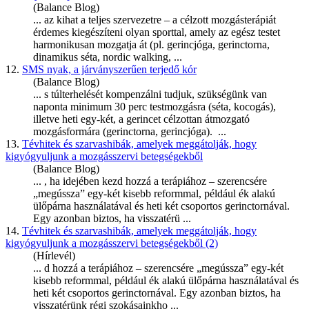
(Balance Blog)
... az kihat a teljes szervezetre – a célzott mozgásterápiát
érdemes kiegészíteni olyan sporttal, amely az egész testet
harmonikusan mozgatja át (pl. gerincjóga,
gerinctorna
,
dinamikus séta, nordic walking, ...
12.
SMS nyak, a járványszerűen terjedő kór
(Balance Blog)
... s túlterhelését kompenzálni tudjuk, szükségünk van
naponta minimum 30 perc testmozgásra (séta, kocogás),
illetve heti egy-két, a gerincet célzottan átmozgató
mozgásformára (
gerinctorna
, gerincjóga). ...
13.
Tévhitek és szarvashibák, amelyek meggátolják, hogy
kigyógyuljunk a mozgásszervi betegségekből
(Balance Blog)
... , ha idejében kezd hozzá a terápiához – szerencsére
„megússza” egy-két kisebb reformmal, például ék alakú
ülőpárna használatával és heti két csoportos g
erinctornáv
al.
Egy azonban biztos, ha visszatérü ...
14.
Tévhitek és szarvashibák, amelyek meggátolják, hogy
kigyógyuljunk a mozgásszervi betegségekből (2)
(Hírlevél)
... d hozzá a terápiához – szerencsére „megússza” egy-két
kisebb reformmal, például ék alakú ülőpárna használatával és
heti két csoportos g
erinctornáv
al. Egy azonban biztos, ha
visszatérünk régi szokásainkho ...