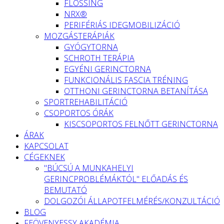
FLOSSING
NRX®
PERIFÉRIÁS IDEGMOBILIZÁCIÓ
MOZGÁSTERÁPIÁK
GYÓGYTORNA
SCHROTH TERÁPIA
EGYÉNI GERINCTORNA
FUNKCIONÁLIS FASCIA TRÉNING
OTTHONI GERINCTORNA BETANÍTÁSA
SPORTREHABILITÁCIÓ
CSOPORTOS ÓRÁK
KISCSOPORTOS FELNŐTT GERINCTORNA
ÁRAK
KAPCSOLAT
CÉGEKNEK
"BÚCSÚ A MUNKAHELYI
GERINCPROBLÉMÁKTÓL" ELŐADÁS ÉS
BEMUTATÓ
DOLGOZÓI ÁLLAPOTFELMÉRÉS/KONZULTÁCIÓ
BLOG
FEÖVENYESSY AKADÉMIA