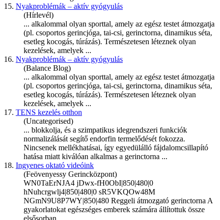
15.
Nyakproblémák – aktív gyógyulás
(Hírlevél)
... alkalommal olyan sporttal, amely az egész testet átmozgatja
(pl. csoportos gerincjóga, tai-csi,
gerinctorna
, dinamikus séta,
esetleg kocogás, túrázás). Természetesen léteznek olyan
kezelések, amelyek ...
16.
Nyakproblémák – aktív gyógyulás
(Balance Blog)
... alkalommal olyan sporttal, amely az egész testet átmozgatja
(pl. csoportos gerincjóga, tai-csi,
gerinctorna
, dinamikus séta,
esetleg kocogás, túrázás). Természetesen léteznek olyan
kezelések, amelyek ...
17.
TENS kezelés otthon
(Uncategorised)
... blokkolja, és a szimpatikus idegrendszeri funkciók
normalizálását segítő endorfin termelődését fokozza.
Nincsenek mellékhatásai, így egyedülálló fájdalomcsillapító
hatása miatt kiválóan alkalmas a
gerinctorna
...
18.
Ingyenes oktató videóink
(Feövenyessy Gerincközpont)
WN0TaErNJA4 jDwx-fH0ObI|850|480|0
hNuhcrgwlj4|850|480|0 sR5VKQOw48M
NGmN9U8P7WY|850|480 Reggeli átmozgató
gerinctorna
A
gyakorlatokat egészséges emberek számára állítottuk össze
elsősorban ...