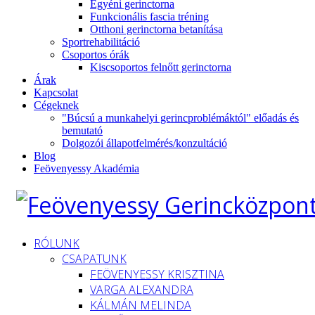
Egyéni gerinctorna
Funkcionális fascia tréning
Otthoni gerinctorna betanítása
Sportrehabilitáció
Csoportos órák
Kiscsoportos felnőtt gerinctorna
Árak
Kapcsolat
Cégeknek
"Búcsú a munkahelyi gerincproblémáktól" előadás és
bemutató
Dolgozói állapotfelmérés/konzultáció
Blog
Feövenyessy Akadémia
RÓLUNK
CSAPATUNK
FEÖVENYESSY KRISZTINA
VARGA ALEXANDRA
KÁLMÁN MELINDA