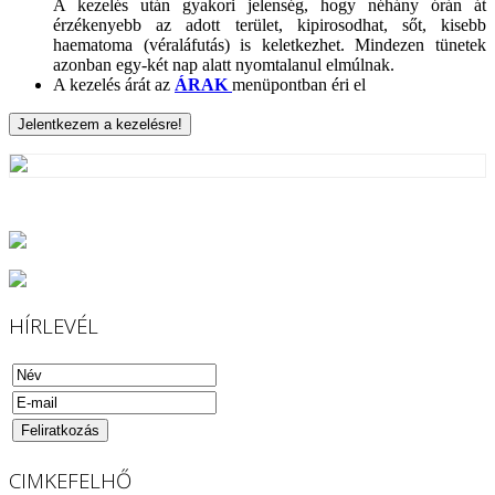
A kezelés után gyakori jelenség, hogy néhány órán át
érzékenyebb az adott terület, kipirosodhat, sőt, kisebb
haematoma (véraláfutás) is keletkezhet. Mindezen tünetek
azonban egy-két nap alatt nyomtalanul elmúlnak.
A kezelés árát az
ÁRAK
menüpontban éri el
HÍRLEVÉL
CIMKEFELHŐ