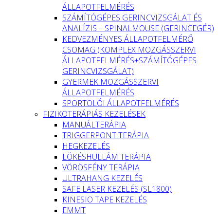
ÁLLAPOTFELMÉRÉS
SZÁMÍTÓGÉPES GERINCVIZSGÁLAT ÉS
ANALÍZIS – SPINALMOUSE (GERINCEGÉR)
KEDVEZMÉNYES ÁLLAPOTFELMÉRŐ
CSOMAG (KOMPLEX MOZGÁSSZERVI
ÁLLAPOTFELMÉRÉS+SZÁMÍTÓGÉPES
GERINCVIZSGÁLAT)
GYERMEK MOZGÁSSZERVI
ÁLLAPOTFELMÉRÉS
SPORTOLÓI ÁLLAPOTFELMÉRÉS
FIZIKOTERÁPIÁS KEZELÉSEK
MANUÁLTERÁPIA
TRIGGERPONT TERÁPIA
HEGKEZELÉS
LÖKÉSHULLÁM TERÁPIA
VÖRÖSFÉNY TERÁPIA
ULTRAHANG KEZELÉS
SAFE LASER KEZELÉS (SL1800)
KINESIO TAPE KEZELÉS
EMMT