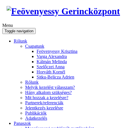
Menu
Toggle navigation
Rólunk
Csapatunk
Feövenyessy Krisztina
Varga Alexandra
Kálmán Melinda
Szelőczei Anna
Horváth Kornél
Sitku-Belicza Adrien
Rólunk
Melyik kezelést válasszam?
Hány alkalom szükséges?
Mit hozzak a kezelésre?
Partnerek/referenciák
Jelentkezés kezelésre
Publikációk
Adatkezelés
Panaszok