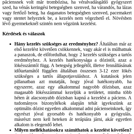
páciensnek volt már trombózisa, ha véralvadásgátló gyógyszert
szed, ha vénás keringési betegségben szenved, ha várandós, ha lázas
vagy fertőző beteg, ha daganatos betegségben szenved, pacemakert
vagy stentet helyeztek be, a kezelés nem végezhető el. Növésben
lévő gyermekeknél szintén nem végzünk kezelést.
Kérdések és válaszok
Hány kezelés szükséges az eredményhez?
Általában már az
első kezelést követően csökkennek, vagy akár el is múlhatnak
a panaszok, de előfordulhat, hogy 2 kezelés szükséges a tartós
eredményhez. A kezelés hatékonysága a dózistól, azaz a
lökésszámtól függ. A betegség jellegétől, illetve fennállásának
időtartamától függően általában összesen 3-12 ezer lökés
szükséges a tartós állapotjavuláshoz. A kutatások jelen
pillanatban azt mutatják, hogy jóval hatékonyabb, ha
egyszerre, azaz egy alkalommal nagyobb dózisban, azaz
magasabb lökésszámmal kezeljük a területet, mintha több
héten át alacsonyabb dózisban kapná a kezelést a páciens. A
tudományos bizonyítékok alapján tehát igyekszünk az
optimális dózist egyetlen alkalommal adni pácienseinknek, így
egyrészt jóval gyorsabb és hatékonyabb a gyógyulás,
másrészt nem kell heteken át terápiára járni, akár egyetlen
alkalom is elegendő lehet.
Milyen mellékhatásokra számíthatok a kezelést követően?