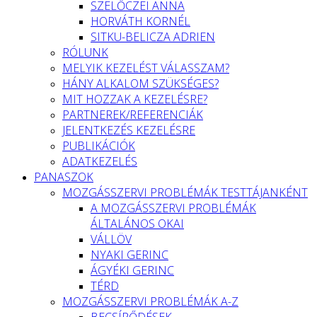
SZELŐCZEI ANNA
HORVÁTH KORNÉL
SITKU-BELICZA ADRIEN
RÓLUNK
MELYIK KEZELÉST VÁLASSZAM?
HÁNY ALKALOM SZÜKSÉGES?
MIT HOZZAK A KEZELÉSRE?
PARTNEREK/REFERENCIÁK
JELENTKEZÉS KEZELÉSRE
PUBLIKÁCIÓK
ADATKEZELÉS
PANASZOK
MOZGÁSSZERVI PROBLÉMÁK TESTTÁJANKÉNT
A MOZGÁSSZERVI PROBLÉMÁK
ÁLTALÁNOS OKAI
VÁLLÖV
NYAKI GERINC
ÁGYÉKI GERINC
TÉRD
MOZGÁSSZERVI PROBLÉMÁK A-Z
BECSÍPŐDÉSEK