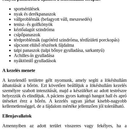
sportsérülések
nyak és derékpanaszok
vállproblémák (befagyott váll, meszesedés)
tenisz- és golfkönyök
kéztőalagút szindróma
csípőpanaszok
térdproblémák (ugrótérd szindróma, térdízületi porckopás)
sípcsont elülső részének fájdalma
talpi panaszok (talpi bőnye gyulladása, sarkantyú)
Achilles-ín gyulladása
nyáktömlő gyulladások
A kezelés menete
A kezelendő területre gélt nyomunk, amely segíti a lökéshullám
áthatolását a bőrön. Ezt követően beállítjuk a lökéshullám kezelés
személyre szabott intenzitását, majd a készüléket az adott testrészre
helyezzük és elindítjuk. A páciens gyors kattogó hangot hall és apró
ütéseket érez a bőrén. A kezelés ugyan járhat kisebb-nagyobb
kellemetlenséggel, de a fájdalom mértéke jellemzően jól tolerálható.
Ellenjavallatok
Amennyiben az adott terület visszeres vagy fekélyes, ha a