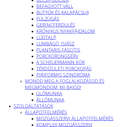
BEFAGYOTT VÁLL
BÜTYÖK ÉS KALAPÁCSUJJ
FÜLZÚGÁS
GERINCFERDÜLÉS
KRÓNIKUS NYAKFÁJDALOM
LÚDTALP
LUMBÁGÓ, ISIÁSZ
PLANTARIS FASCITIS
PORCKORONGSÉRV
A SCHEUERMANN KÓR
TÉRDÍZÜLETI PORCKOPÁS
PIRIFORMIS SZINDRÓMA
MONDD MEG A FOGLALKOZÁSOD ÉS
MEGMONDOM, MI BAJOD!
ÜLŐMUNKA
ÁLLÓMUNKA
SZOLGÁLTATÁSOK
ÁLLAPOTFELMÉRÉS
MOZGÁSSZERVI ÁLLAPOTFELMÉRÉS
KOMPLEX MOZGÁSSZERVI