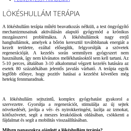
LÖKÉSHULLÁM TERÁPIA
A lökéshullám terápia műtéti beavatkozás nélküli, a test öngyógyító
mechanizmusainak aktiválásán alapuló gyógymód a krónikus
mozgásszervi problémákra. A lökéshullámok nagy erejű
hanghullámok, amelyek a bőrön keresztül továbbítanak energiát a
kezelt területre, ezáltal elősegítik, felgyorsítják a szövetek
regenerációját. A kezelés során semmilyen gyógyszert nem
használunk, így nem kívánatos mellékhatásoktól sem kell tartani. Az
5-10 perces, általában 3-10 alkalommal végzett kezelés hatására az
esetek 80 százalékában jelentős javulás várható. A terápia egyik
legfőbb előnye, hogy pozitív hatásai a kezelést követően még
hetekig fennmaradnak.
A lökéshullám sejtszintű, komplex gyógyhatást gyakorol a
szervezetre. Gyorsítja a regenerációt, stimulálja az új sejtek
növekedését, javítja a vér- és nyirokkeringést, lazítja az izmokat,
kötőszövetet, segít a meszes lerakódások oldásában, csökkenti a
fájdalmat és segít a mobilitás visszaállításában.
Milyen panaszokra ajánlott a lökéshullám terápia?