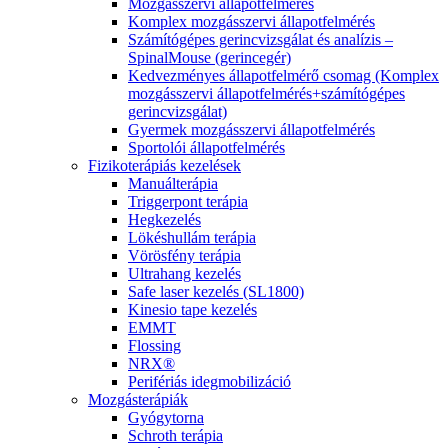
Mozgásszervi állapotfelmérés
Komplex mozgásszervi állapotfelmérés
Számítógépes gerincvizsgálat és analízis –
SpinalMouse (gerincegér)
Kedvezményes állapotfelmérő csomag (Komplex
mozgásszervi állapotfelmérés+számítógépes
gerincvizsgálat)
Gyermek mozgásszervi állapotfelmérés
Sportolói állapotfelmérés
Fizikoterápiás kezelések
Manuálterápia
Triggerpont terápia
Hegkezelés
Lökéshullám terápia
Vörösfény terápia
Ultrahang kezelés
Safe laser kezelés (SL1800)
Kinesio tape kezelés
EMMT
Flossing
NRX®
Perifériás idegmobilizáció
Mozgásterápiák
Gyógytorna
Schroth terápia