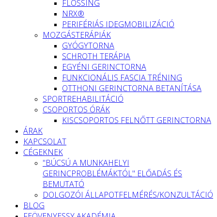
FLOSSING
NRX®
PERIFÉRIÁS IDEGMOBILIZÁCIÓ
MOZGÁSTERÁPIÁK
GYÓGYTORNA
SCHROTH TERÁPIA
EGYÉNI GERINCTORNA
FUNKCIONÁLIS FASCIA TRÉNING
OTTHONI GERINCTORNA BETANÍTÁSA
SPORTREHABILITÁCIÓ
CSOPORTOS ÓRÁK
KISCSOPORTOS FELNŐTT GERINCTORNA
ÁRAK
KAPCSOLAT
CÉGEKNEK
"BÚCSÚ A MUNKAHELYI
GERINCPROBLÉMÁKTÓL" ELŐADÁS ÉS
BEMUTATÓ
DOLGOZÓI ÁLLAPOTFELMÉRÉS/KONZULTÁCIÓ
BLOG
FEÖVENYESSY AKADÉMIA