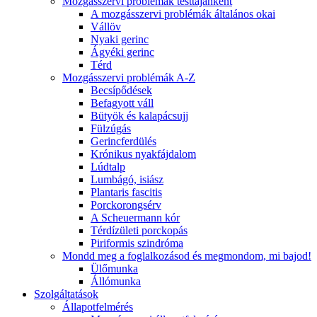
Mozgásszervi problémák testtájanként
A mozgásszervi problémák általános okai
Vállöv
Nyaki gerinc
Ágyéki gerinc
Térd
Mozgásszervi problémák A-Z
Becsípődések
Befagyott váll
Bütyök és kalapácsujj
Fülzúgás
Gerincferdülés
Krónikus nyakfájdalom
Lúdtalp
Lumbágó, isiász
Plantaris fascitis
Porckorongsérv
A Scheuermann kór
Térdízületi porckopás
Piriformis szindróma
Mondd meg a foglalkozásod és megmondom, mi bajod!
Ülőmunka
Állómunka
Szolgáltatások
Állapotfelmérés