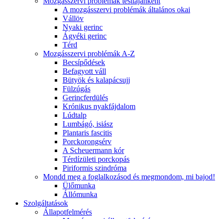
Mozgásszervi problémák testtájanként
A mozgásszervi problémák általános okai
Vállöv
Nyaki gerinc
Ágyéki gerinc
Térd
Mozgásszervi problémák A-Z
Becsípődések
Befagyott váll
Bütyök és kalapácsujj
Fülzúgás
Gerincferdülés
Krónikus nyakfájdalom
Lúdtalp
Lumbágó, isiász
Plantaris fascitis
Porckorongsérv
A Scheuermann kór
Térdízületi porckopás
Piriformis szindróma
Mondd meg a foglalkozásod és megmondom, mi bajod!
Ülőmunka
Állómunka
Szolgáltatások
Állapotfelmérés