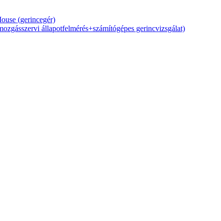
Mouse (gerincegér)
zgásszervi állapotfelmérés+számítógépes gerincvizsgálat)