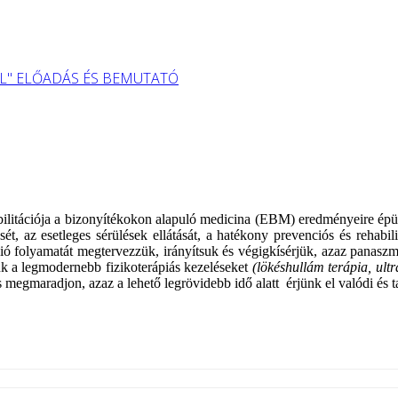
L" ELŐADÁS ÉS BEMUTATÓ
ehabilitációja a bizonyítékokon alapuló medicina (EBM) eredményeire ép
sét, az esetleges sérülések ellátását, a hatékony prevenciós és rehabil
ció folyamatát megtervezzük, irányítsuk és végigkísérjük, azaz panasz
k a legmodernebb fizikoterápiás kezeléseket
(lökéshullám terápia, ultr
s megmaradjon, azaz a lehető legrövidebb idő alatt érjünk el valódi és 