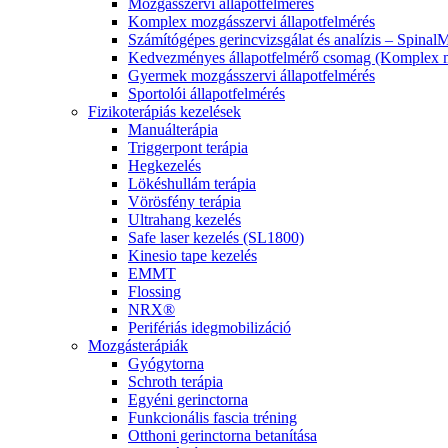
Mozgásszervi állapotfelmérés
Komplex mozgásszervi állapotfelmérés
Számítógépes gerincvizsgálat és analízis – Spinal
Kedvezményes állapotfelmérő csomag (Komplex mo
Gyermek mozgásszervi állapotfelmérés
Sportolói állapotfelmérés
Fizikoterápiás kezelések
Manuálterápia
Triggerpont terápia
Hegkezelés
Lökéshullám terápia
Vörösfény terápia
Ultrahang kezelés
Safe laser kezelés (SL1800)
Kinesio tape kezelés
EMMT
Flossing
NRX®
Perifériás idegmobilizáció
Mozgásterápiák
Gyógytorna
Schroth terápia
Egyéni gerinctorna
Funkcionális fascia tréning
Otthoni gerinctorna betanítása