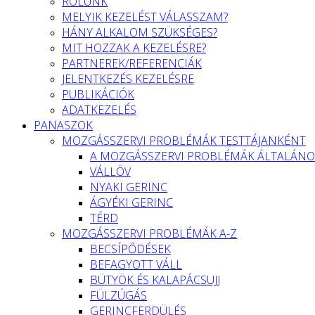
RÓLUNK
MELYIK KEZELÉST VÁLASSZAM?
HÁNY ALKALOM SZÜKSÉGES?
MIT HOZZAK A KEZELÉSRE?
PARTNEREK/REFERENCIÁK
JELENTKEZÉS KEZELÉSRE
PUBLIKÁCIÓK
ADATKEZELÉS
PANASZOK
MOZGÁSSZERVI PROBLÉMÁK TESTTÁJANKÉNT
A MOZGÁSSZERVI PROBLÉMÁK ÁLTALÁNO
VÁLLÖV
NYAKI GERINC
ÁGYÉKI GERINC
TÉRD
MOZGÁSSZERVI PROBLÉMÁK A-Z
BECSÍPŐDÉSEK
BEFAGYOTT VÁLL
BÜTYÖK ÉS KALAPÁCSUJJ
FÜLZÚGÁS
GERINCFERDÜLÉS