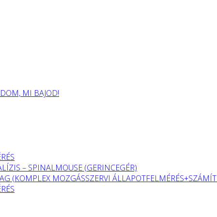
OM, MI BAJOD!
ÉRÉS
LÍZIS – SPINALMOUSE (GERINCEGÉR)
G (KOMPLEX MOZGÁSSZERVI ÁLLAPOTFELMÉRÉS+SZÁMÍTÓ
ÉRÉS