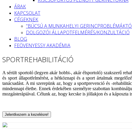
ÁRAK
KAPCSOLAT
CÉGEKNEK
"BÚCSÚ A MUNKAHELYI GERINCPROBLÉMÁKTÓ
DOLGOZÓI ÁLLAPOTFELMÉRÉS/KONZULTÁCIÓ
BLOG
FEÖVENYESSY AKADÉMIA
SPORTREHABILITÁCIÓ
A sérült sportoló (legyen akár hobbi-, akár élsportoló) szakszerű r
és sport állapotfelmérést, a hétköznapi és a sport ártalmak megelőzé
tanácsadást. A mi szerepünk az, hogy a sportprevenció és -rehabilitá
mindennapi életbe. Ennek érdekében személyre szabottan kombinálju
mozgásterápiával. Célunk az, hogy kecske is jóllakjon és a káposzta i