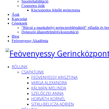
Sportrehabilitáció
Csoportos órák
Kiscsoportos felnőtt gerinctorna
Árak
Kapcsolat
Cégeknek
"Búcsú a munkahelyi gerincproblémáktól" előadás és be
Dolgozói állapotfelmérés/konzultáció
Blog
Feövenyessy Akadémia
RÓLUNK
CSAPATUNK
FEÖVENYESSY KRISZTINA
VARGA ALEXANDRA
KÁLMÁN MELINDA
SZELŐCZEI ANNA
HORVÁTH KORNÉL
SITKU-BELICZA ADRIEN