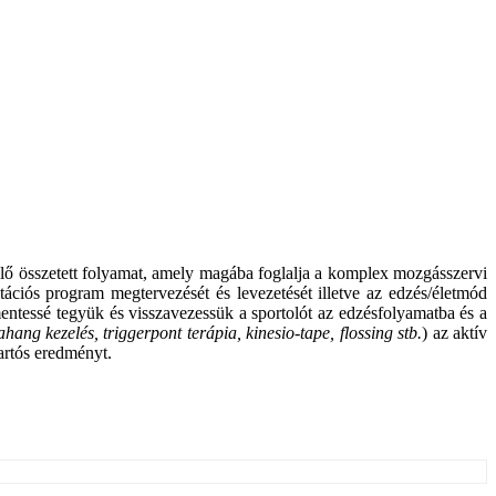
ülő összetett folyamat, amely magába foglalja a komplex mozgásszervi
itációs program megtervezését és levezetését illetve az edzés/életmód
mentessé tegyük és visszavezessük a sportolót az edzésfolyamatba és a
ahang kezelés, triggerpont terápia, kinesio-tape, flossing stb.
) az aktív
tartós eredményt.