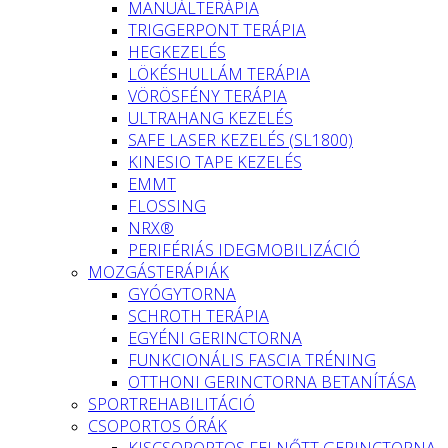
MANUÁLTERÁPIA
TRIGGERPONT TERÁPIA
HEGKEZELÉS
LÖKÉSHULLÁM TERÁPIA
VÖRÖSFÉNY TERÁPIA
ULTRAHANG KEZELÉS
SAFE LASER KEZELÉS (SL1800)
KINESIO TAPE KEZELÉS
EMMT
FLOSSING
NRX®
PERIFÉRIÁS IDEGMOBILIZÁCIÓ
MOZGÁSTERÁPIÁK
GYÓGYTORNA
SCHROTH TERÁPIA
EGYÉNI GERINCTORNA
FUNKCIONÁLIS FASCIA TRÉNING
OTTHONI GERINCTORNA BETANÍTÁSA
SPORTREHABILITÁCIÓ
CSOPORTOS ÓRÁK
KISCSOPORTOS FELNŐTT GERINCTORNA