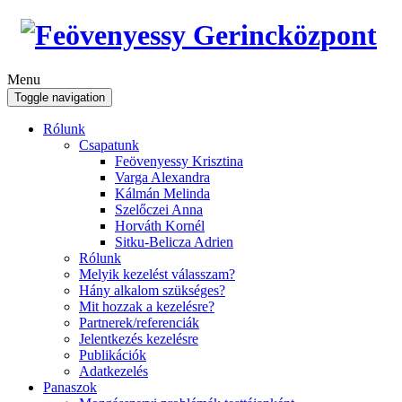
Menu
Toggle navigation
Rólunk
Csapatunk
Feövenyessy Krisztina
Varga Alexandra
Kálmán Melinda
Szelőczei Anna
Horváth Kornél
Sitku-Belicza Adrien
Rólunk
Melyik kezelést válasszam?
Hány alkalom szükséges?
Mit hozzak a kezelésre?
Partnerek/referenciák
Jelentkezés kezelésre
Publikációk
Adatkezelés
Panaszok