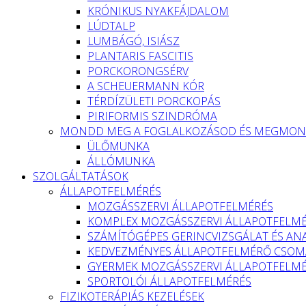
KRÓNIKUS NYAKFÁJDALOM
LÚDTALP
LUMBÁGÓ, ISIÁSZ
PLANTARIS FASCITIS
PORCKORONGSÉRV
A SCHEUERMANN KÓR
TÉRDÍZÜLETI PORCKOPÁS
PIRIFORMIS SZINDRÓMA
MONDD MEG A FOGLALKOZÁSOD ÉS MEGMOND
ÜLŐMUNKA
ÁLLÓMUNKA
SZOLGÁLTATÁSOK
ÁLLAPOTFELMÉRÉS
MOZGÁSSZERVI ÁLLAPOTFELMÉRÉS
KOMPLEX MOZGÁSSZERVI ÁLLAPOTFELM
SZÁMÍTÓGÉPES GERINCVIZSGÁLAT ÉS ANA
KEDVEZMÉNYES ÁLLAPOTFELMÉRŐ CSOMA
GYERMEK MOZGÁSSZERVI ÁLLAPOTFELM
SPORTOLÓI ÁLLAPOTFELMÉRÉS
FIZIKOTERÁPIÁS KEZELÉSEK