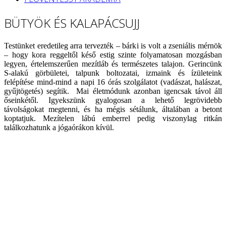
BÜTYÖK ÉS KALAPÁCSUJJ
Testünket eredetileg arra tervezték – bárki is volt a zseniális mérnök
– hogy kora reggeltől késő estig szinte folyamatosan mozgásban
legyen, értelemszerűen mezítláb és természetes talajon. Gerincünk
S-alakú görbületei, talpunk boltozatai, izmaink és ízületeink
felépítése mind-mind a napi 16 órás szolgálatot (vadászat, halászat,
gyűjtögetés) segítik. Mai életmódunk azonban igencsak távol áll
őseinkétől. Igyekszünk gyalogosan a lehető legrövidebb
távolságokat megtenni, és ha mégis sétálunk, általában a betont
koptatjuk. Mezítelen lábú emberrel pedig viszonylag ritkán
találkozhatunk a jógaórákon kívül.