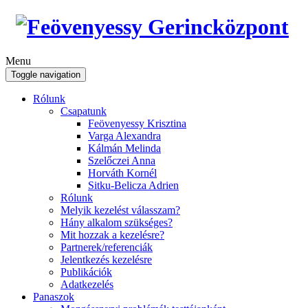
Menu
Toggle navigation
Rólunk
Csapatunk
Feövenyessy Krisztina
Varga Alexandra
Kálmán Melinda
Szelőczei Anna
Horváth Kornél
Sitku-Belicza Adrien
Rólunk
Melyik kezelést válasszam?
Hány alkalom szükséges?
Mit hozzak a kezelésre?
Partnerek/referenciák
Jelentkezés kezelésre
Publikációk
Adatkezelés
Panaszok