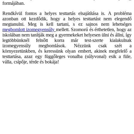
formájában.
Rendkívül fontos a helyes testtartás elsajátítása is. A probléma
azonban ott kezdődik, hogy a helyes testtartást nem elegendő
megtanulni. Meg is kell tartani, s ez sajnos nem lehetséges
megbomlott izomegyensúly
mellett. Szomorú és érthetetlen, hogy az
iskolában nem tanítják meg a gyermekeket helyesen ülni és állni, így
legtöbbünknél felnőtt korra már test-szerte kialakulnak
izomegyensúly megbomlások. Nézzünk csak szét a
környezetünkben, és keressünk olyan embert, akinek megfelelő a
testtartása, azaz egy függőleges vonalba (súlyvonal) esik a füle,
válla, csípője, térde és bokája!