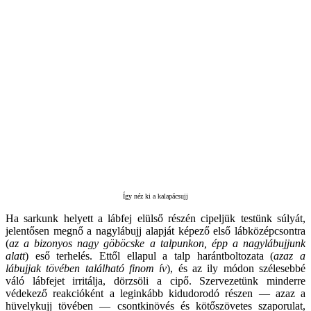
Így néz ki a kalapácsujj
Ha sarkunk helyett a lábfej elülső részén cipeljük testünk súlyát,
jelentősen megnő a nagylábujj alapját képező első lábközépcsontra
(
az a bizonyos nagy göböcske a talpunkon, épp a nagylábujjunk
alatt
) eső terhelés. Ettől ellapul a talp harántboltozata (
azaz a
lábujjak tövében található finom ív
), és az ily módon szélesebbé
váló lábfejet irritálja, dörzsöli a cipő. Szervezetünk minderre
védekező reakcióként a leginkább kidudorodó részen — azaz a
hüvelykujj tövében — csontkinövés és kötőszövetes szaporulat,