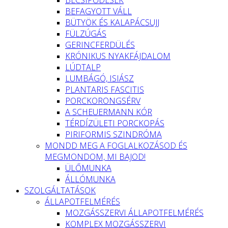
BEFAGYOTT VÁLL
BÜTYÖK ÉS KALAPÁCSUJJ
FÜLZÚGÁS
GERINCFERDÜLÉS
KRÓNIKUS NYAKFÁJDALOM
LÚDTALP
LUMBÁGÓ, ISIÁSZ
PLANTARIS FASCITIS
PORCKORONGSÉRV
A SCHEUERMANN KÓR
TÉRDÍZÜLETI PORCKOPÁS
PIRIFORMIS SZINDRÓMA
MONDD MEG A FOGLALKOZÁSOD ÉS
MEGMONDOM, MI BAJOD!
ÜLŐMUNKA
ÁLLÓMUNKA
SZOLGÁLTATÁSOK
ÁLLAPOTFELMÉRÉS
MOZGÁSSZERVI ÁLLAPOTFELMÉRÉS
KOMPLEX MOZGÁSSZERVI