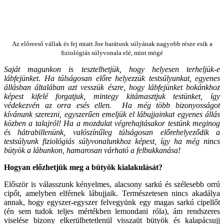
Az előreeső vállak és fej miatt Joe barátunk súlyának nagyobb része esik a
fiziológiás súlyvonala elé, mint mögé
Saját magunkon is tesztelhetjük, hogy helyesen terheljük-e
lábfejünket. Ha túlságosan előre helyezzük testsúlyunkat, egyenes
állásban általában azt vesszük észre, hogy lábfejünket bokánkhoz
képest kifelé forgatjuk, mintegy kitámasztjuk testünket, így
védekezvén az orra esés ellen. Ha még több bizonyosságot
kívánunk szerezni, egyszerűen emeljük el lábujjainkat egyenes állás
közben a talajról! Ha a mozdulat végrehajtásakor testünk meginog
és hátrabillenünk, valószínűleg túlságosan előrehelyeződik a
testsúlyunk fiziológiás súlyvonalunkhoz képest, így ha még nincs
bütyök a lábunkon, hamarosan várható a felbukkanása!
Hogyan előzhetjük meg a bütyök kialakulását?
Először is válasszunk kényelmes, alacsony sarkú és szélesebb orrú
cipőt, amelyben elférnek lábujjaik. Természetesen nincs akadálya
annak, hogy egyszer-egyszer felvegyünk egy magas sarkú cipellőt
(én sem tudok teljes mértékben lemondani róla), ám rendszeres
viselése bizony elkerülhetetlenül visszaüt bütyök és kalapácsujj