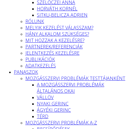
SZELŐCZEI ANNA
HORVÁTH KORNÉL
SITKU-BELICZA ADRIEN
RÓLUNK
MELYIK KEZELÉST VÁLASSZAM?
HÁNY ALKALOM SZÜKSÉGES?
MIT HOZZAK A KEZELÉSRE?
PARTNEREK/REFERENCIÁK
JELENTKEZÉS KEZELÉSRE
PUBLIKÁCIÓK
ADATKEZELÉS
PANASZOK
MOZGÁSSZERVI PROBLÉMÁK TESTTÁJANKÉNT
A MOZGÁSSZERVI PROBLÉMÁK
ÁLTALÁNOS OKAI
VÁLLÖV
NYAKI GERINC
ÁGYÉKI GERINC
TÉRD
MOZGÁSSZERVI PROBLÉMÁK A-Z
BECSÍPŐDÉSEK