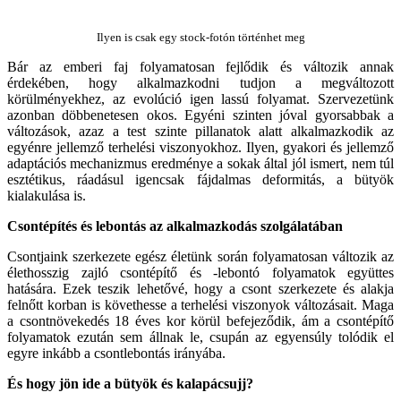
Ilyen is csak egy stock-fotón történhet meg
Bár az emberi faj folyamatosan fejlődik és változik annak
érdekében, hogy alkalmazkodni tudjon a megváltozott
körülményekhez, az evolúció igen lassú folyamat. Szervezetünk
azonban döbbenetesen okos. Egyéni szinten jóval gyorsabbak a
változások, azaz a test szinte pillanatok alatt alkalmazkodik az
egyénre jellemző terhelési viszonyokhoz. Ilyen, gyakori és jellemző
adaptációs mechanizmus eredménye a sokak által jól ismert, nem túl
esztétikus, ráadásul igencsak fájdalmas deformitás, a bütyök
kialakulása is.
Csontépítés és lebontás az alkalmazkodás szolgálatában
Csontjaink szerkezete egész életünk során folyamatosan változik az
élethosszig zajló csontépítő és -lebontó folyamatok együttes
hatására. Ezek teszik lehetővé, hogy a csont szerkezete és alakja
felnőtt korban is követhesse a terhelési viszonyok változásait. Maga
a csontnövekedés 18 éves kor körül befejeződik, ám a csontépítő
folyamatok ezután sem állnak le, csupán az egyensúly tolódik el
egyre inkább a csontlebontás irányába.
És hogy jön ide a bütyök és kalapácsujj?