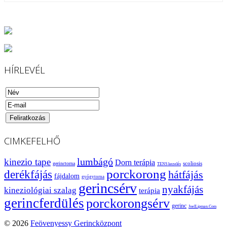
HÍRLEVÉL
CIMKEFELHŐ
lumbágó
kinezio tape
Dorn terápia
scoliosis
gerinctorna
TENS kezelés
porckorong
derékfájás
hátfájás
fájdalom
gyógytorna
gerincsérv
nyakfájás
kineziológiai szalag
terápia
gerincferdülés
porckorongsérv
gerinc
JoelLipman.Com
© 2026
Feövenyessy Gerincközpont