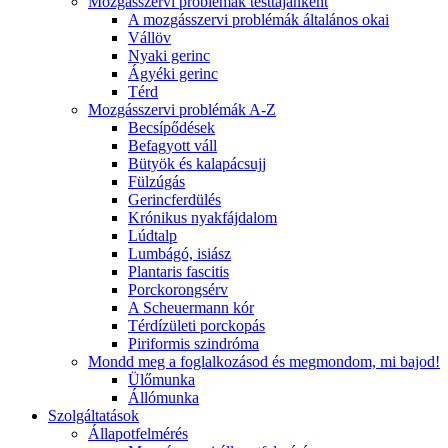
Mozgásszervi problémák testtájanként
A mozgásszervi problémák általános okai
Vállöv
Nyaki gerinc
Ágyéki gerinc
Térd
Mozgásszervi problémák A-Z
Becsípődések
Befagyott váll
Bütyök és kalapácsujj
Fülzúgás
Gerincferdülés
Krónikus nyakfájdalom
Lúdtalp
Lumbágó, isiász
Plantaris fascitis
Porckorongsérv
A Scheuermann kór
Térdízületi porckopás
Piriformis szindróma
Mondd meg a foglalkozásod és megmondom, mi bajod!
Ülőmunka
Állómunka
Szolgáltatások
Állapotfelmérés