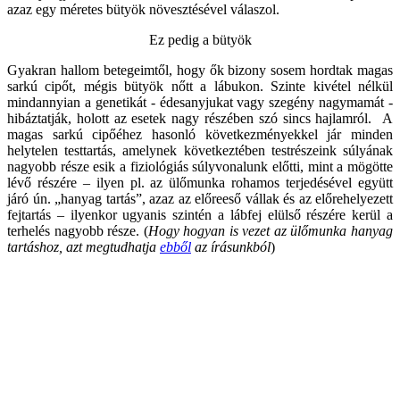
azaz egy méretes bütyök növesztésével válaszol.
Ez pedig a bütyök
Gyakran hallom betegeimtől, hogy ők bizony sosem hordtak magas
sarkú cipőt, mégis bütyök nőtt a lábukon. Szinte kivétel nélkül
mindannyian a genetikát - édesanyjukat vagy szegény nagymamát -
hibáztatják, holott az esetek nagy részében szó sincs hajlamról. A
magas sarkú cipőéhez hasonló következményekkel jár minden
helytelen testtartás, amelynek következtében testrészeink súlyának
nagyobb része esik a fiziológiás súlyvonalunk előtti, mint a mögötte
lévő részére – ilyen pl. az ülőmunka rohamos terjedésével együtt
járó ún. „hanyag tartás”, azaz az előreeső vállak és az előrehelyezett
fejtartás – ilyenkor ugyanis szintén a lábfej elülső részére kerül a
terhelés nagyobb része. (
Hogy hogyan is vezet az ülőmunka hanyag
tartáshoz, azt megtudhatja
ebből
az írásunkból
)