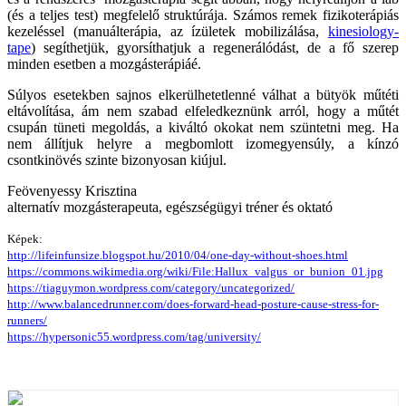
(és a teljes test) megfelelő struktúrája. Számos remek fizikoterápiás
kezeléssel (manuálterápia, az ízületek mobilizálása,
kinesiology-
tape
) segíthetjük, gyorsíthatjuk a regenerálódást, de a fő szerep
minden esetben a mozgásterápiáé.
Súlyos esetekben sajnos elkerülhetetlenné válhat a bütyök műtéti
eltávolítása, ám nem szabad elfeledkeznünk arról, hogy a műtét
csupán tüneti megoldás, a kiváltó okokat nem szüntetni meg. Ha
nem állítjuk helyre a megbomlott izomegyensúly, a kínzó
csontkinövés szinte bizonyosan kiújul.
Feövenyessy Krisztina
alternatív mozgásterapeuta, egészségügyi tréner és oktató
Képek:
http://lifeinfunsize.blogspot.hu/2010/04/one-day-without-shoes.html
https://commons.wikimedia.org/wiki/File:Hallux_valgus_or_bunion_01.jpg
https://tiaguymon.wordpress.com/category/uncategorized/
http://www.balancedrunner.com/does-forward-head-posture-cause-stress-for-
runners/
https://hypersonic55.wordpress.com/tag/university/