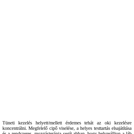
Tüneti kezelés helyett/mellett érdemes tehát az oki kezelésre
koncentrálni. Megfelelő cipő viselése, a helyes testtartás elsajátítása
és a rendszeres mozgásterápia segít abban, hogy helyreálljon a láb