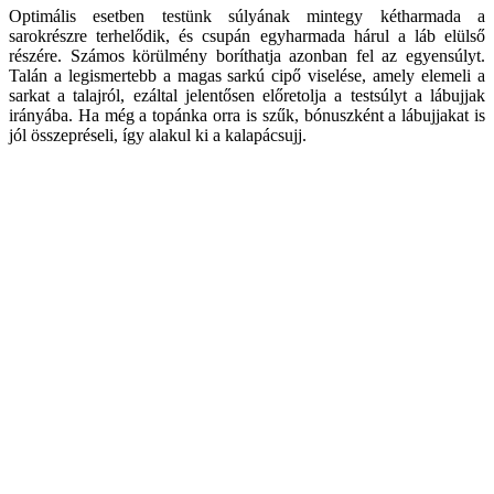
Optimális esetben testünk súlyának mintegy kétharmada a
sarokrészre terhelődik, és csupán egyharmada hárul a láb elülső
részére. Számos körülmény boríthatja azonban fel az egyensúlyt.
Talán a legismertebb a magas sarkú cipő viselése, amely elemeli a
sarkat a talajról, ezáltal jelentősen előretolja a testsúlyt a lábujjak
irányába. Ha még a topánka orra is szűk, bónuszként a lábujjakat is
jól összepréseli, így alakul ki a kalapácsujj.