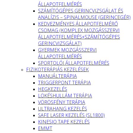
ÁLLAPOTFELMÉRÉS
SZÁMÍTÓGÉPES GERINCVIZSGÁLAT ÉS
ANALÍZIS – SPINALMOUSE (GERINCEGÉR)
KEDVEZMÉNYES ÁLLAPOTFELMÉRŐ
CSOMAG (KOMPLEX MOZGÁSSZERVI
ÁLLAPOTFELMÉRÉS+SZÁMÍTÓGÉPES
GERINCVIZSGÁLAT)
GYERMEK MOZGÁSSZERVI
ÁLLAPOTFELMÉRÉS
SPORTOLÓI ÁLLAPOTFELMÉRÉS
FIZIKOTERÁPIÁS KEZELÉSEK
MANUÁLTERÁPIA
TRIGGERPONT TERÁPIA
HEGKEZELÉS
LÖKÉSHULLÁM TERÁPIA
VÖRÖSFÉNY TERÁPIA
ULTRAHANG KEZELÉS
SAFE LASER KEZELÉS (SL1800)
KINESIO TAPE KEZELÉS
EMMT