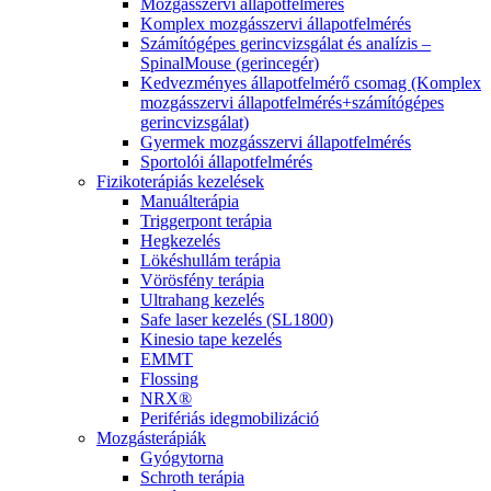
Mozgásszervi állapotfelmérés
Komplex mozgásszervi állapotfelmérés
Számítógépes gerincvizsgálat és analízis –
SpinalMouse (gerincegér)
Kedvezményes állapotfelmérő csomag (Komplex
mozgásszervi állapotfelmérés+számítógépes
gerincvizsgálat)
Gyermek mozgásszervi állapotfelmérés
Sportolói állapotfelmérés
Fizikoterápiás kezelések
Manuálterápia
Triggerpont terápia
Hegkezelés
Lökéshullám terápia
Vörösfény terápia
Ultrahang kezelés
Safe laser kezelés (SL1800)
Kinesio tape kezelés
EMMT
Flossing
NRX®
Perifériás idegmobilizáció
Mozgásterápiák
Gyógytorna
Schroth terápia