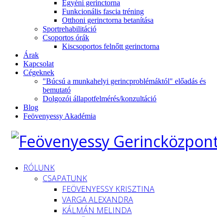
Egyéni gerinctorna
Funkcionális fascia tréning
Otthoni gerinctorna betanítása
Sportrehabilitáció
Csoportos órák
Kiscsoportos felnőtt gerinctorna
Árak
Kapcsolat
Cégeknek
"Búcsú a munkahelyi gerincproblémáktól" előadás és
bemutató
Dolgozói állapotfelmérés/konzultáció
Blog
Feövenyessy Akadémia
RÓLUNK
CSAPATUNK
FEÖVENYESSY KRISZTINA
VARGA ALEXANDRA
KÁLMÁN MELINDA