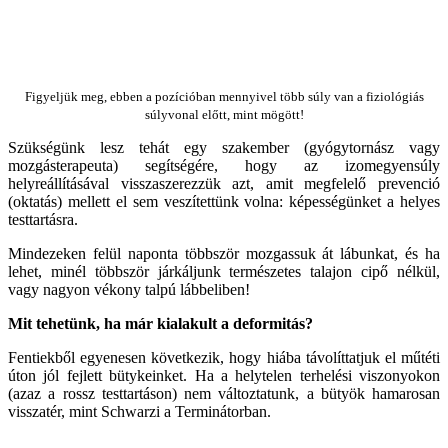
Figyeljük meg, ebben a pozícióban mennyivel több súly van a fiziológiás
súlyvonal előtt, mint mögött!
Szükségünk lesz tehát egy szakember (gyógytornász vagy
mozgásterapeuta) segítségére, hogy az izomegyensúly
helyreállításával visszaszerezzük azt, amit megfelelő prevenció
(oktatás) mellett el sem veszítettünk volna: képességünket a helyes
testtartásra.
Mindezeken felül naponta többször mozgassuk át lábunkat, és ha
lehet, minél többször járkáljunk természetes talajon cipő nélkül,
vagy nagyon vékony talpú lábbeliben!
Mit tehetünk, ha már kialakult a deformitás?
Fentiekből egyenesen következik, hogy hiába távolíttatjuk el műtéti
úton jól fejlett bütykeinket. Ha a helytelen terhelési viszonyokon
(azaz a rossz testtartáson) nem változtatunk, a bütyök hamarosan
visszatér, mint Schwarzi a Terminátorban.