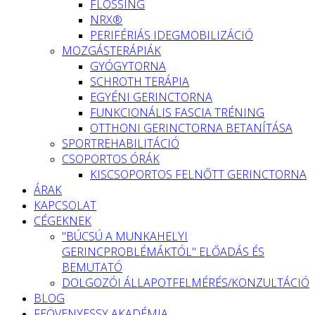
FLOSSING
NRX®
PERIFÉRIÁS IDEGMOBILIZÁCIÓ
MOZGÁSTERÁPIÁK
GYÓGYTORNA
SCHROTH TERÁPIA
EGYÉNI GERINCTORNA
FUNKCIONÁLIS FASCIA TRÉNING
OTTHONI GERINCTORNA BETANÍTÁSA
SPORTREHABILITÁCIÓ
CSOPORTOS ÓRÁK
KISCSOPORTOS FELNŐTT GERINCTORNA
ÁRAK
KAPCSOLAT
CÉGEKNEK
"BÚCSÚ A MUNKAHELYI
GERINCPROBLÉMÁKTÓL" ELŐADÁS ÉS
BEMUTATÓ
DOLGOZÓI ÁLLAPOTFELMÉRÉS/KONZULTÁCIÓ
BLOG
FEÖVENYESSY AKADÉMIA