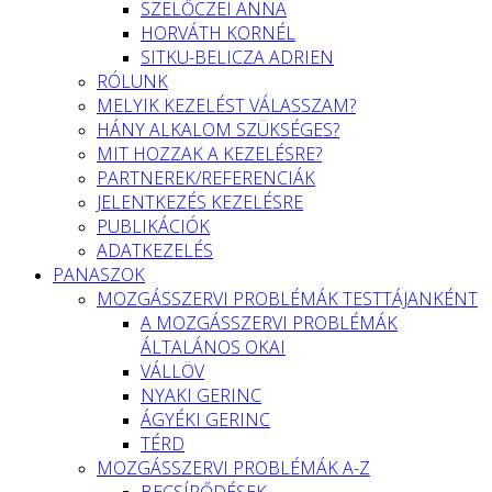
SZELŐCZEI ANNA
HORVÁTH KORNÉL
SITKU-BELICZA ADRIEN
RÓLUNK
MELYIK KEZELÉST VÁLASSZAM?
HÁNY ALKALOM SZÜKSÉGES?
MIT HOZZAK A KEZELÉSRE?
PARTNEREK/REFERENCIÁK
JELENTKEZÉS KEZELÉSRE
PUBLIKÁCIÓK
ADATKEZELÉS
PANASZOK
MOZGÁSSZERVI PROBLÉMÁK TESTTÁJANKÉNT
A MOZGÁSSZERVI PROBLÉMÁK
ÁLTALÁNOS OKAI
VÁLLÖV
NYAKI GERINC
ÁGYÉKI GERINC
TÉRD
MOZGÁSSZERVI PROBLÉMÁK A-Z
BECSÍPŐDÉSEK