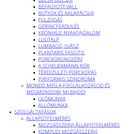
BEFAGYOTT VÁLL
BÜTYÖK ÉS KALAPÁCSUJJ
FÜLZÚGÁS
GERINCFERDÜLÉS
KRÓNIKUS NYAKFÁJDALOM
LÚDTALP
LUMBÁGÓ, ISIÁSZ
PLANTARIS FASCITIS
PORCKORONGSÉRV
A SCHEUERMANN KÓR
TÉRDÍZÜLETI PORCKOPÁS
PIRIFORMIS SZINDRÓMA
MONDD MEG A FOGLALKOZÁSOD ÉS
MEGMONDOM, MI BAJOD!
ÜLŐMUNKA
ÁLLÓMUNKA
SZOLGÁLTATÁSOK
ÁLLAPOTFELMÉRÉS
MOZGÁSSZERVI ÁLLAPOTFELMÉRÉS
KOMPLEX MOZGÁSSZERVI