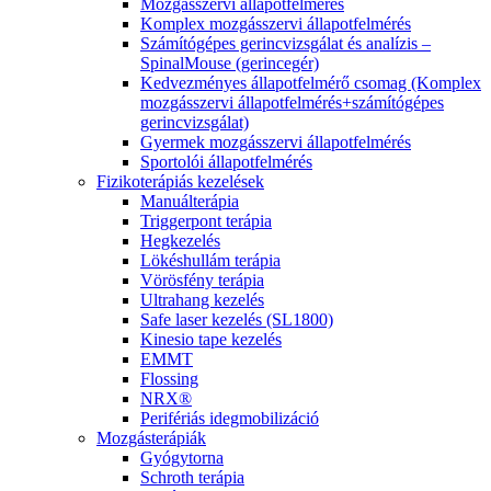
Mozgásszervi állapotfelmérés
Komplex mozgásszervi állapotfelmérés
Számítógépes gerincvizsgálat és analízis –
SpinalMouse (gerincegér)
Kedvezményes állapotfelmérő csomag (Komplex
mozgásszervi állapotfelmérés+számítógépes
gerincvizsgálat)
Gyermek mozgásszervi állapotfelmérés
Sportolói állapotfelmérés
Fizikoterápiás kezelések
Manuálterápia
Triggerpont terápia
Hegkezelés
Lökéshullám terápia
Vörösfény terápia
Ultrahang kezelés
Safe laser kezelés (SL1800)
Kinesio tape kezelés
EMMT
Flossing
NRX®
Perifériás idegmobilizáció
Mozgásterápiák
Gyógytorna
Schroth terápia