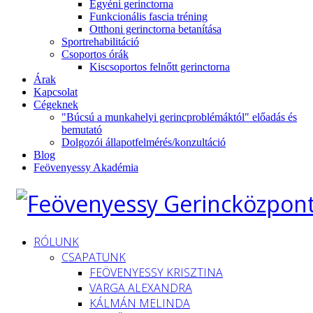
Egyéni gerinctorna
Funkcionális fascia tréning
Otthoni gerinctorna betanítása
Sportrehabilitáció
Csoportos órák
Kiscsoportos felnőtt gerinctorna
Árak
Kapcsolat
Cégeknek
"Búcsú a munkahelyi gerincproblémáktól" előadás és
bemutató
Dolgozói állapotfelmérés/konzultáció
Blog
Feövenyessy Akadémia
RÓLUNK
CSAPATUNK
FEÖVENYESSY KRISZTINA
VARGA ALEXANDRA
KÁLMÁN MELINDA