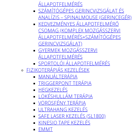
ÁLLAPOTFELMÉRÉS
SZÁMÍTÓGÉPES GERINCVIZSGÁLAT ÉS
ANALÍZIS – SPINALMOUSE (GERINCEGÉR)
KEDVEZMÉNYES ÁLLAPOTFELMÉRŐ
CSOMAG (KOMPLEX MOZGÁSSZERVI
ÁLLAPOTFELMÉRÉS+SZÁMÍTÓGÉPES
GERINCVIZSGÁLAT)
GYERMEK MOZGÁSSZERVI
ÁLLAPOTFELMÉRÉS
SPORTOLÓI ÁLLAPOTFELMÉRÉS
FIZIKOTERÁPIÁS KEZELÉSEK
MANUÁLTERÁPIA
TRIGGERPONT TERÁPIA
HEGKEZELÉS
LÖKÉSHULLÁM TERÁPIA
VÖRÖSFÉNY TERÁPIA
ULTRAHANG KEZELÉS
SAFE LASER KEZELÉS (SL1800)
KINESIO TAPE KEZELÉS
EMMT