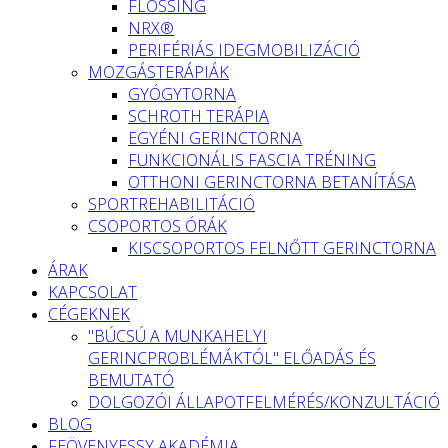
FLOSSING
NRX®
PERIFÉRIÁS IDEGMOBILIZÁCIÓ
MOZGÁSTERÁPIÁK
GYÓGYTORNA
SCHROTH TERÁPIA
EGYÉNI GERINCTORNA
FUNKCIONÁLIS FASCIA TRÉNING
OTTHONI GERINCTORNA BETANÍTÁSA
SPORTREHABILITÁCIÓ
CSOPORTOS ÓRÁK
KISCSOPORTOS FELNŐTT GERINCTORNA
ÁRAK
KAPCSOLAT
CÉGEKNEK
"BÚCSÚ A MUNKAHELYI
GERINCPROBLÉMÁKTÓL" ELŐADÁS ÉS
BEMUTATÓ
DOLGOZÓI ÁLLAPOTFELMÉRÉS/KONZULTÁCIÓ
BLOG
FEÖVENYESSY AKADÉMIA