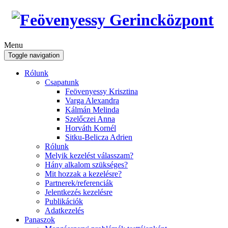
Menu
Toggle navigation
Rólunk
Csapatunk
Feövenyessy Krisztina
Varga Alexandra
Kálmán Melinda
Szelőczei Anna
Horváth Kornél
Sitku-Belicza Adrien
Rólunk
Melyik kezelést válasszam?
Hány alkalom szükséges?
Mit hozzak a kezelésre?
Partnerek/referenciák
Jelentkezés kezelésre
Publikációk
Adatkezelés
Panaszok