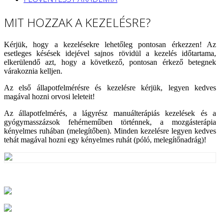
MIT HOZZAK A KEZELÉSRE?
Kérjük, hogy a kezelésekre lehetőleg pontosan érkezzen! Az
esetleges késések idejével sajnos rövidül a kezelés időtartama,
elkerülendő azt, hogy a következő, pontosan érkező betegnek
várakoznia kelljen.
Az első állapotfelmérésre és kezelésre kérjük, legyen kedves
magával hozni orvosi leleteit!
Az állapotfelmérés, a lágyrész manuálterápiás kezelések és a
gyógymasszázsok fehérneműben történnek, a mozgásterápia
kényelmes ruhában (melegítőben). Minden kezelésre legyen kedves
tehát magával hozni egy kényelmes ruhát (póló, melegítőnadrág)!