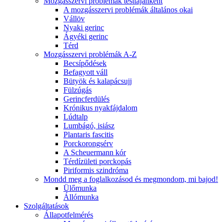
Mozgásszervi problémák testtájanként
A mozgásszervi problémák általános okai
Vállöv
Nyaki gerinc
Ágyéki gerinc
Térd
Mozgásszervi problémák A-Z
Becsípődések
Befagyott váll
Bütyök és kalapácsujj
Fülzúgás
Gerincferdülés
Krónikus nyakfájdalom
Lúdtalp
Lumbágó, isiász
Plantaris fascitis
Porckorongsérv
A Scheuermann kór
Térdízületi porckopás
Piriformis szindróma
Mondd meg a foglalkozásod és megmondom, mi bajod!
Ülőmunka
Állómunka
Szolgáltatások
Állapotfelmérés