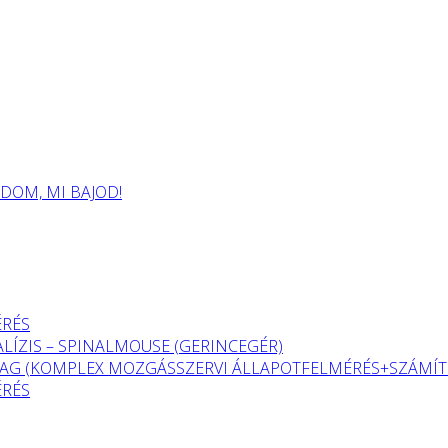
OM, MI BAJOD!
ÉRÉS
LÍZIS – SPINALMOUSE (GERINCEGÉR)
G (KOMPLEX MOZGÁSSZERVI ÁLLAPOTFELMÉRÉS+SZÁMÍTÓ
ÉRÉS