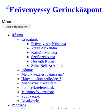
Menu
Toggle navigation
Rólunk
Csapatunk
Feövenyessy Krisztina
Varga Alexandra
Kálmán Melinda
Szelőczei Anna
Horváth Kornél
Sitku-Belicza Adrien
Rólunk
Melyik kezelést válasszam?
Hány alkalom szükséges?
Mit hozzak a kezelésre?
Partnerek/referenciák
Jelentkezés kezelésre
Publikációk
Adatkezelés
Panaszok