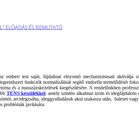
L" ELŐADÁS ÉS BEMUTATÓ
az emberi test saját, fájdalmat elnyomó mechanizmusait aktiválja
 idegrendszeri funkciók normalizálását segítő endorfin termelődését fok
inctorna és a masszázskezelések kiegészítésére. A rendelőnkben profess
rűbb
TENS készülékkel
, amely szintén alkalmas izom és idegfájdalom 
 övsömör, arcidegzsába, ideggyulladások akut szakasza után, baleset va
kus problémák javítására.