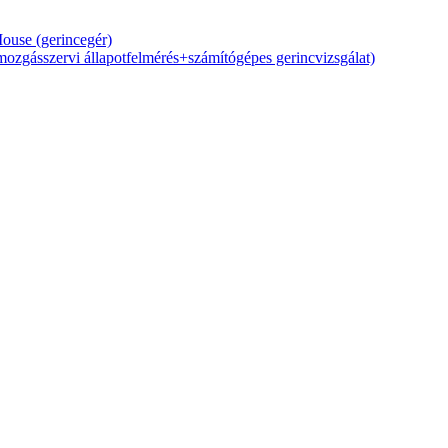
Mouse (gerincegér)
zgásszervi állapotfelmérés+számítógépes gerincvizsgálat)