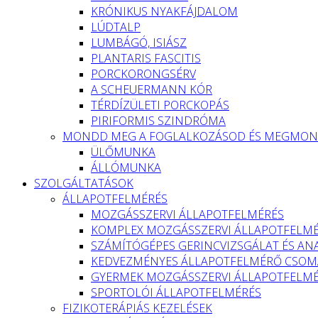
KRÓNIKUS NYAKFÁJDALOM
LÚDTALP
LUMBÁGÓ, ISIÁSZ
PLANTARIS FASCITIS
PORCKORONGSÉRV
A SCHEUERMANN KÓR
TÉRDÍZÜLETI PORCKOPÁS
PIRIFORMIS SZINDRÓMA
MONDD MEG A FOGLALKOZÁSOD ÉS MEGMOND
ÜLŐMUNKA
ÁLLÓMUNKA
SZOLGÁLTATÁSOK
ÁLLAPOTFELMÉRÉS
MOZGÁSSZERVI ÁLLAPOTFELMÉRÉS
KOMPLEX MOZGÁSSZERVI ÁLLAPOTFELM
SZÁMÍTÓGÉPES GERINCVIZSGÁLAT ÉS ANA
KEDVEZMÉNYES ÁLLAPOTFELMÉRŐ CSOMA
GYERMEK MOZGÁSSZERVI ÁLLAPOTFELM
SPORTOLÓI ÁLLAPOTFELMÉRÉS
FIZIKOTERÁPIÁS KEZELÉSEK