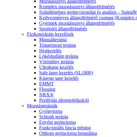
Mozgásszervi állapotfelmérés
Komplex mozgásszervi állapotfelmérés
Számítógépes gerincvizsgálat és analízis – Spinal
Kedvezményes állapotfelmérő csomag (Komplex mo
Gyermek mozgásszervi állapotfelmérés
Sportolói állapotfelmérés
Fizikoterápiás kezelések
Manuálterápia
Triggerpont terápia
Hegkezelés
Lökéshullám terápia
Vörösfény terápia
Ultrahang kezelés
Safe laser kezelés (SL1800)
Kinesio tape kezelés
EMMT
Flossing
NRX®
Perifériás idegmobilizáció
Mozgásterápiák
Gyógytorna
Schroth terápia
Egyéni gerinctorna
Funkcionális fascia tréning
Otthoni gerinctorna betanítása