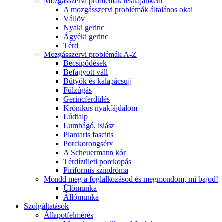
Mozgásszervi problémák testtájanként
A mozgásszervi problémák általános okai
Vállöv
Nyaki gerinc
Ágyéki gerinc
Térd
Mozgásszervi problémák A-Z
Becsípődések
Befagyott váll
Bütyök és kalapácsujj
Fülzúgás
Gerincferdülés
Krónikus nyakfájdalom
Lúdtalp
Lumbágó, isiász
Plantaris fascitis
Porckorongsérv
A Scheuermann kór
Térdízületi porckopás
Piriformis szindróma
Mondd meg a foglalkozásod és megmondom, mi bajod!
Ülőmunka
Állómunka
Szolgáltatások
Állapotfelmérés