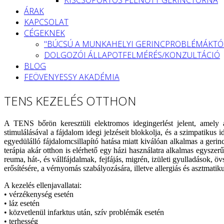
ÁRAK
KAPCSOLAT
CÉGEKNEK
"BÚCSÚ A MUNKAHELYI GERINCPROBLÉMÁKTÓ
DOLGOZÓI ÁLLAPOTFELMÉRÉS/KONZULTÁCIÓ
BLOG
FEÖVENYESSY AKADÉMIA
TENS KEZELÉS OTTHON
A TENS bőrön keresztüli elektromos idegingerlést jelent, amely 
stimulálásával a fájdalom idegi jelzéseit blokkolja, és a szimpatikus
egyedülálló fájdalomcsillapító hatása miatt kiválóan alkalmas a ger
terápia akár otthon is elérhető egy házi használatra alkalmas egysze
reuma, hát-, és vállfájdalmak, fejfájás, migrén, izületi gyulladások,
erősítésére, a vérnyomás szabályozására, illetve allergiás és asztmati
A kezelés ellenjavallatai:
• vérzékenység esetén
• láz esetén
• közvetlenül infarktus után, szív problémák esetén
• terhesség