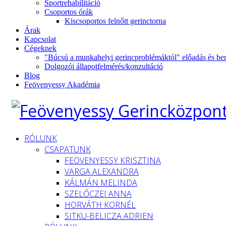
Sportrehabilitáció
Csoportos órák
Kiscsoportos felnőtt gerinctorna
Árak
Kapcsolat
Cégeknek
"Búcsú a munkahelyi gerincproblémáktól" előadás és be
Dolgozói állapotfelmérés/konzultáció
Blog
Feövenyessy Akadémia
RÓLUNK
CSAPATUNK
FEÖVENYESSY KRISZTINA
VARGA ALEXANDRA
KÁLMÁN MELINDA
SZELŐCZEI ANNA
HORVÁTH KORNÉL
SITKU-BELICZA ADRIEN