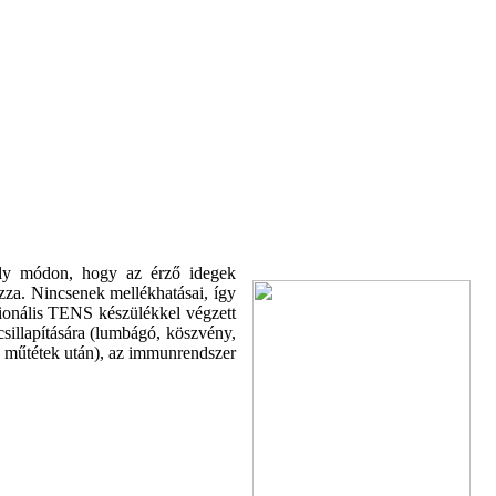
 oly módon, hogy az érző idegek
ozza. Nincsenek mellékhatásai, így
zionális TENS készülékkel végzett
csillapítására (lumbágó, köszvény,
gy műtétek után), az immunrendszer