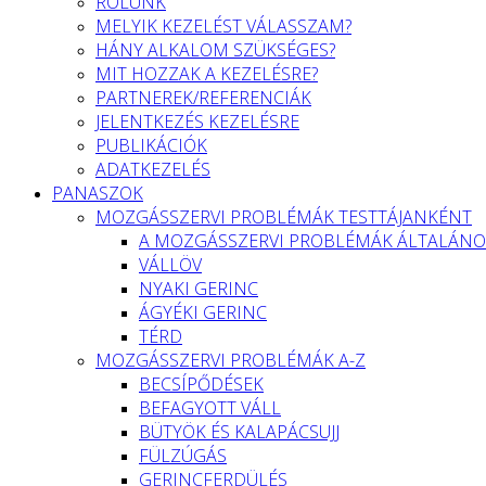
RÓLUNK
MELYIK KEZELÉST VÁLASSZAM?
HÁNY ALKALOM SZÜKSÉGES?
MIT HOZZAK A KEZELÉSRE?
PARTNEREK/REFERENCIÁK
JELENTKEZÉS KEZELÉSRE
PUBLIKÁCIÓK
ADATKEZELÉS
PANASZOK
MOZGÁSSZERVI PROBLÉMÁK TESTTÁJANKÉNT
A MOZGÁSSZERVI PROBLÉMÁK ÁLTALÁNO
VÁLLÖV
NYAKI GERINC
ÁGYÉKI GERINC
TÉRD
MOZGÁSSZERVI PROBLÉMÁK A-Z
BECSÍPŐDÉSEK
BEFAGYOTT VÁLL
BÜTYÖK ÉS KALAPÁCSUJJ
FÜLZÚGÁS
GERINCFERDÜLÉS