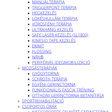
MANUÁLTERÁPIA
TRIGGERPONT TERÁPIA
HEGKEZELÉS
LÖKÉSHULLÁM TERÁPIA
VÖRÖSFÉNY TERÁPIA
ULTRAHANG KEZELÉS
SAFE LASER KEZELÉS (SL1800)
KINESIO TAPE KEZELÉS
EMMT
FLOSSING
NRX®
PERIFÉRIÁS IDEGMOBILIZÁCIÓ
MOZGÁSTERÁPIÁK
GYÓGYTORNA
SCHROTH TERÁPIA
EGYÉNI GERINCTORNA
FUNKCIONÁLIS FASCIA TRÉNING
OTTHONI GERINCTORNA BETANÍTÁSA
SPORTREHABILITÁCIÓ
CSOPORTOS ÓRÁK
KISCSOPORTOS FELNŐTT GERINCTORNA