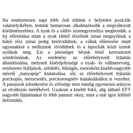
Ha rendszeresen napi több órát töltünk e helytelen pozíciók
valamelyikében, testünk hamarosan alkalmazkodik a megváltozott
körülményekhez. A nyak és a vállöv izomegyensúlya megbomlik: a
fej előretolása miatt a nyak elülső részének izmai megnyúlnak a
hátsó rész izmai pedig berövidülnek, a vállak előreesése miatt
ugyanakkor a mellizmok rövidülnek és a lapockák közti izmok
nyúlnak meg. Ezt a jelenséget hívjuk felső keresztezett
szindrómának. Az eredmény az előrehelyezett fejtartás
állandósulása, melynek kísérőjelensége a nyak- és vállmerevség,
rendszeres fejfájások, szédülés, fülzúgás, esetenként kisebb-nagyobb
méretű „banyapúp” kialakulása, sőt, az előrehelyezett fejtartás
porckopás, meszesedés, porckorongsérv kialakulásához is vezethet.
A panaszok jelentkezése és erőssége nem mindig egyenesen arányos
az elváltozás mértékével. Gyakran a kisebb fokú, alig látható EFT
nagyobb fájdalmakat és több panaszt okoz, mint a már igen feltűnő
deformitás.