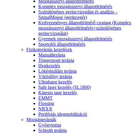
Mozgásszervi állapotfelmérés
Komplex mozgásszervi állapotfelmérés
Számítógépes gerincvizsgálat és analízis –
SpinalMouse (gerincegér)
Kedvezményes állapotfelmérő csomag (Komplex
mozgásszervi állapotfelmérés+számítógépes
gerincvizsgálat)
Gyermek mozgásszervi állapotfelmérés
Sportolói állapotfelmérés
Fizikoterápiás kezelések
Manuálterápia
Triggerpont terápia
Hegkezelés
Lökéshullám terápia
Vörösfény terápia
Ultrahang kezelés
Safe laser kezelés (SL1800)
Kinesio tape kezelés
EMMT
Flossing
NRX®
Perifériás idegmobilizáció
Mozgásterápiák
Gyógytorna
Schroth terápia