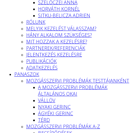
SZELŐCZEI ANNA
HORVÁTH KORNÉL
SITKU-BELICZA ADRIEN
RÓLUNK
MELYIK KEZELÉST VÁLASSZAM?
HÁNY ALKALOM SZÜKSÉGES?
MIT HOZZAK A KEZELÉSRE?
PARTNEREK/REFERENCIÁK
JELENTKEZÉS KEZELÉSRE
PUBLIKÁCIÓK
ADATKEZELÉS
PANASZOK
MOZGÁSSZERVI PROBLÉMÁK TESTTÁJANKÉNT
A MOZGÁSSZERVI PROBLÉMÁK
ÁLTALÁNOS OKAI
VÁLLÖV
NYAKI GERINC
ÁGYÉKI GERINC
TÉRD
MOZGÁSSZERVI PROBLÉMÁK A-Z
BECSÍPŐDÉSEK