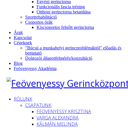
Egyéni gerinctorna
Funkcionális fascia tréning
Otthoni gerinctorna betanítása
Sportrehabilitáció
Csoportos órák
Kiscsoportos felnőtt gerinctorna
Árak
Kapcsolat
Cégeknek
"Búcsú a munkahelyi gerincproblémáktól" előadás és
bemutató
Dolgozói állapotfelmérés/konzultáció
Blog
Feövenyessy Akadémia
RÓLUNK
CSAPATUNK
FEÖVENYESSY KRISZTINA
VARGA ALEXANDRA
KÁLMÁN MELINDA