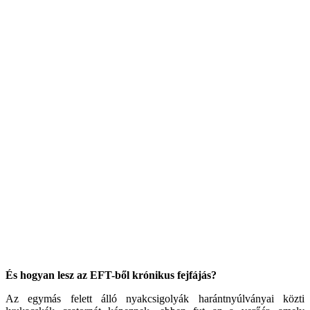
És hogyan lesz az EFT-ből krónikus fejfájás?
Az egymás felett álló nyakcsigolyák harántnyúlványai közti