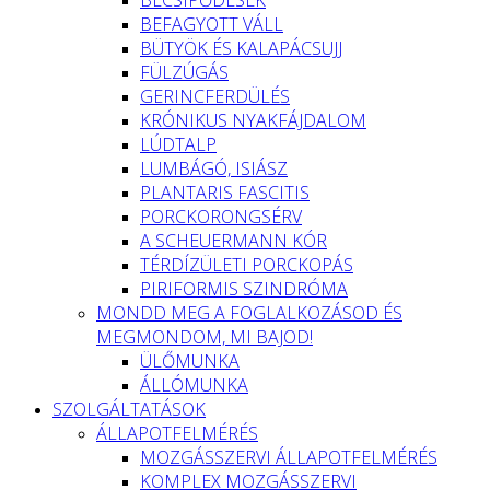
BEFAGYOTT VÁLL
BÜTYÖK ÉS KALAPÁCSUJJ
FÜLZÚGÁS
GERINCFERDÜLÉS
KRÓNIKUS NYAKFÁJDALOM
LÚDTALP
LUMBÁGÓ, ISIÁSZ
PLANTARIS FASCITIS
PORCKORONGSÉRV
A SCHEUERMANN KÓR
TÉRDÍZÜLETI PORCKOPÁS
PIRIFORMIS SZINDRÓMA
MONDD MEG A FOGLALKOZÁSOD ÉS
MEGMONDOM, MI BAJOD!
ÜLŐMUNKA
ÁLLÓMUNKA
SZOLGÁLTATÁSOK
ÁLLAPOTFELMÉRÉS
MOZGÁSSZERVI ÁLLAPOTFELMÉRÉS
KOMPLEX MOZGÁSSZERVI