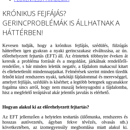
KRÓNIKUS FEJFÁJÁS?
GERINCPROBLÉMÁK IS ÁLLHATNAK A
HÁTTÉRBEN!
Kevesen tudják, hogy a krónikus fejfájás, szédülés, fülzúgás
hátterében igen gyakran a nyaki gerincszakasz elváltozása, az ún.
előrehelyezett fejtartás (EFT) áll. Az érintettek többnyire éveken át
keresik a probléma forrását és a megoldást, járkálnak rendelőről-
rendelőre, s bár minden leletük negatív, a fájdalom makacsul kitart
és ellehetetleníti mindennapjaikat. Felmérések szerint minden tízedik
felnőtt küzd rendszeres nyaki, tarkótáji fájdalommal és merevséggel,
amelyet fejfájás, szédülés is kísérhet; a legtöbb betegnek ugyanakkor
fogalma sincs arról, hogy nem muszáj belenyugodni a fájdalomba,
hisz a megfelelő terápiával akár jelentős javulás is elérhető.
Hogyan alakul ki az előrehelyezett fejtartás?
Az EFT jellemzően a helytelen testtartás (ülőmunka, rendszeres és
hosszas autóvezetés, ágyban fekve tévézés, olvasás stb.)
következtében, az izomegyensúly megbomlása miatt alakul ki.