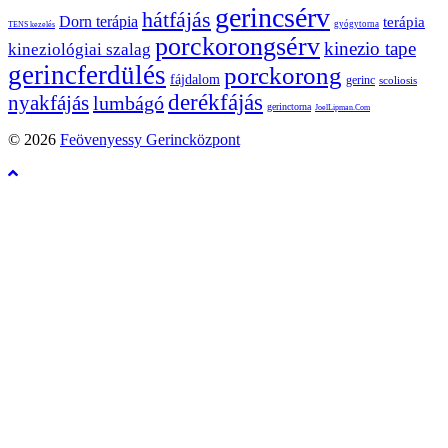
gerincsérv
hátfájás
Dorn terápia
terápia
gyógytorna
TENS kezelés
porckorongsérv
kinezio tape
kineziológiai szalag
gerincferdülés
porckorong
fájdalom
gerinc
scoliosis
derékfájás
nyakfájás
lumbágó
gerinctorna
JoelLipman.Com
© 2026
Feövenyessy Gerincközpont