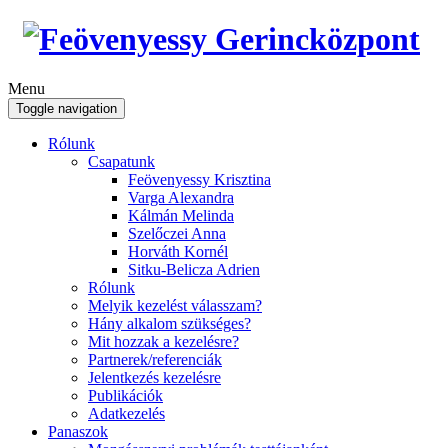
Menu
Toggle navigation
Rólunk
Csapatunk
Feövenyessy Krisztina
Varga Alexandra
Kálmán Melinda
Szelőczei Anna
Horváth Kornél
Sitku-Belicza Adrien
Rólunk
Melyik kezelést válasszam?
Hány alkalom szükséges?
Mit hozzak a kezelésre?
Partnerek/referenciák
Jelentkezés kezelésre
Publikációk
Adatkezelés
Panaszok