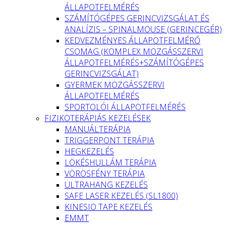
ÁLLAPOTFELMÉRÉS
SZÁMÍTÓGÉPES GERINCVIZSGÁLAT ÉS
ANALÍZIS – SPINALMOUSE (GERINCEGÉR)
KEDVEZMÉNYES ÁLLAPOTFELMÉRŐ
CSOMAG (KOMPLEX MOZGÁSSZERVI
ÁLLAPOTFELMÉRÉS+SZÁMÍTÓGÉPES
GERINCVIZSGÁLAT)
GYERMEK MOZGÁSSZERVI
ÁLLAPOTFELMÉRÉS
SPORTOLÓI ÁLLAPOTFELMÉRÉS
FIZIKOTERÁPIÁS KEZELÉSEK
MANUÁLTERÁPIA
TRIGGERPONT TERÁPIA
HEGKEZELÉS
LÖKÉSHULLÁM TERÁPIA
VÖRÖSFÉNY TERÁPIA
ULTRAHANG KEZELÉS
SAFE LASER KEZELÉS (SL1800)
KINESIO TAPE KEZELÉS
EMMT