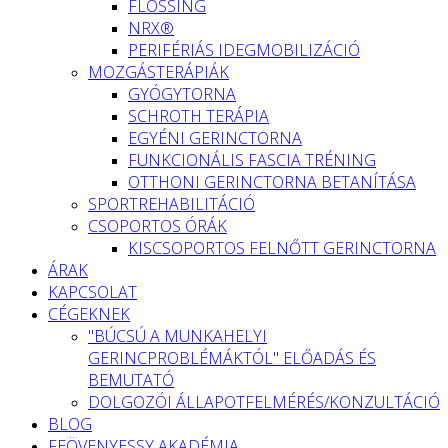
FLOSSING
NRX®
PERIFÉRIÁS IDEGMOBILIZÁCIÓ
MOZGÁSTERÁPIÁK
GYÓGYTORNA
SCHROTH TERÁPIA
EGYÉNI GERINCTORNA
FUNKCIONÁLIS FASCIA TRÉNING
OTTHONI GERINCTORNA BETANÍTÁSA
SPORTREHABILITÁCIÓ
CSOPORTOS ÓRÁK
KISCSOPORTOS FELNŐTT GERINCTORNA
ÁRAK
KAPCSOLAT
CÉGEKNEK
"BÚCSÚ A MUNKAHELYI
GERINCPROBLÉMÁKTÓL" ELŐADÁS ÉS
BEMUTATÓ
DOLGOZÓI ÁLLAPOTFELMÉRÉS/KONZULTÁCIÓ
BLOG
FEÖVENYESSY AKADÉMIA