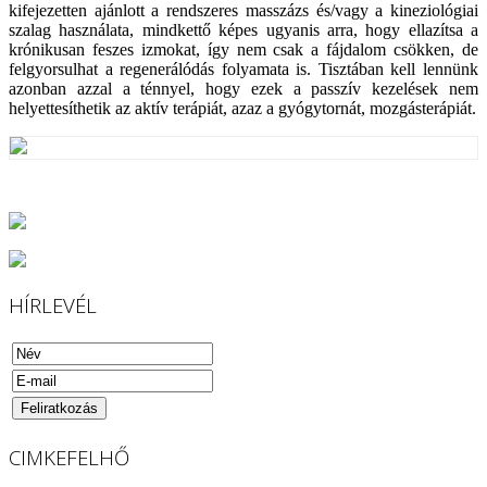
kifejezetten ajánlott a rendszeres masszázs és/vagy a kineziológiai
szalag használata, mindkettő képes ugyanis arra, hogy ellazítsa a
krónikusan feszes izmokat, így nem csak a fájdalom csökken, de
felgyorsulhat a regenerálódás folyamata is. Tisztában kell lennünk
azonban azzal a ténnyel, hogy ezek a passzív kezelések nem
helyettesíthetik az aktív terápiát, azaz a gyógytornát, mozgásterápiát.
HÍRLEVÉL
CIMKEFELHŐ