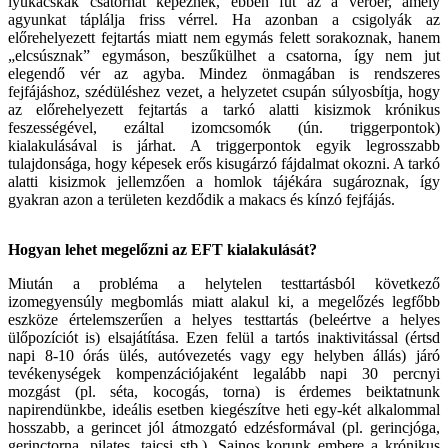
lyukacskák csatornát képeznek, ebben fut az a verőér, amely
agyunkat táplálja friss vérrel. Ha azonban a csigolyák az
előrehelyezett fejtartás miatt nem egymás felett sorakoznak, hanem
„elcsúsznak” egymáson, beszűkülhet a csatorna, így nem jut
elegendő vér az agyba. Mindez önmagában is rendszeres
fejfájáshoz, szédüléshez vezet, a helyzetet csupán súlyosbítja, hogy
az előrehelyezett fejtartás a tarkó alatti kisizmok krónikus
feszességével, ezáltal izomcsomók (ún. triggerpontok)
kialakulásával is járhat. A triggerpontok egyik legrosszabb
tulajdonsága, hogy képesek erős kisugárzó fájdalmat okozni. A tarkó
alatti kisizmok jellemzően a homlok tájékára sugároznak, így
gyakran azon a területen kezdődik a makacs és kínzó fejfájás.
Hogyan lehet megelőzni az EFT kialakulását?
Miután a probléma a helytelen testtartásból következő
izomegyensúly megbomlás miatt alakul ki, a megelőzés legfőbb
eszköze értelemszerűen a helyes testtartás (beleértve a helyes
ülőpozíciót is) elsajátítása. Ezen felül a tartós inaktivitással (értsd
napi 8-10 órás ülés, autóvezetés vagy egy helyben állás) járó
tevékenységek kompenzációjaként legalább napi 30 percnyi
mozgást (pl. séta, kocogás, torna) is érdemes beiktatnunk
napirendünkbe, ideális esetben kiegészítve heti egy-két alkalommal
hosszabb, a gerincet jól átmozgató edzésformával (pl. gerincjóga,
gerinctorna, pilates, taicsi stb.). Sajnos korunk embere a krónikus