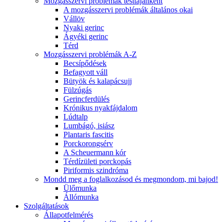
Mozgásszervi problémák testtájanként
A mozgásszervi problémák általános okai
Vállöv
Nyaki gerinc
Ágyéki gerinc
Térd
Mozgásszervi problémák A-Z
Becsípődések
Befagyott váll
Bütyök és kalapácsujj
Fülzúgás
Gerincferdülés
Krónikus nyakfájdalom
Lúdtalp
Lumbágó, isiász
Plantaris fascitis
Porckorongsérv
A Scheuermann kór
Térdízületi porckopás
Piriformis szindróma
Mondd meg a foglalkozásod és megmondom, mi bajod!
Ülőmunka
Állómunka
Szolgáltatások
Állapotfelmérés