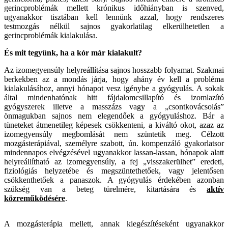
gerincproblémák mellett krónikus időhiányban is szenved,
ugyanakkor tisztában kell lennünk azzal, hogy rendszeres
testmozgás nélkül sajnos gyakorlatilag elkerülhetetlen a
gerincproblémák kialakulása.
És mit tegyünk, ha a kór már kialakult?
Az izomegyensúly helyreállítása sajnos hosszabb folyamat. Szakmai
berkekben az a mondás járja, hogy ahány év kell a probléma
kialakulásához, annyi hónapot vesz igénybe a gyógyulás. A sokak
által mindenhatónak hitt fájdalomcsillapító és izomlazító
gyógyszerek illetve a masszázs vagy a „csontkovácsolás”
önmagukban sajnos nem elegendőek a gyógyuláshoz. Bár a
tüneteket átmenetileg képesek csökkenteni, a kiváltó okot, azaz az
izomegyensúly megbomlását nem szüntetik meg. Célzott
mozgásterápiával, személyre szabott, ún. kompenzáló gyakorlatsor
mindennapos elvégzésével ugyanakkor lassan-lassan, hónapok alatt
helyreállítható az izomegyensúly, a fej „visszakerülhet” eredeti,
fiziológiás helyzetébe és megszüntethetőek, vagy jelentősen
csökkenthetőek a panaszok. A gyógyulás érdekében azonban
szükség van a beteg türelmére, kitartására és
aktív
közreműködésére
.
A mozgásterápia mellett, annak kiegészítéseként ugyanakkor