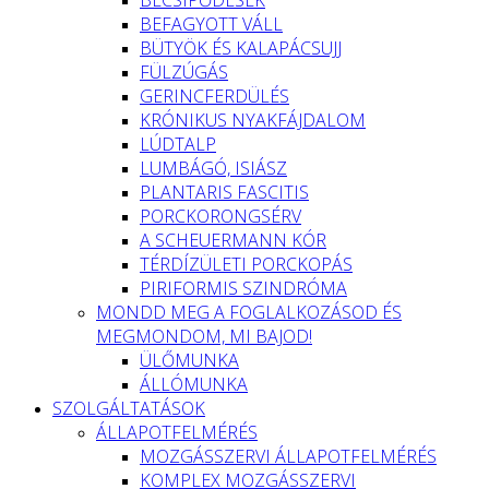
BEFAGYOTT VÁLL
BÜTYÖK ÉS KALAPÁCSUJJ
FÜLZÚGÁS
GERINCFERDÜLÉS
KRÓNIKUS NYAKFÁJDALOM
LÚDTALP
LUMBÁGÓ, ISIÁSZ
PLANTARIS FASCITIS
PORCKORONGSÉRV
A SCHEUERMANN KÓR
TÉRDÍZÜLETI PORCKOPÁS
PIRIFORMIS SZINDRÓMA
MONDD MEG A FOGLALKOZÁSOD ÉS
MEGMONDOM, MI BAJOD!
ÜLŐMUNKA
ÁLLÓMUNKA
SZOLGÁLTATÁSOK
ÁLLAPOTFELMÉRÉS
MOZGÁSSZERVI ÁLLAPOTFELMÉRÉS
KOMPLEX MOZGÁSSZERVI