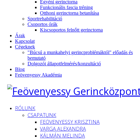
Egyéni gerinctorna
Funkcionális fascia tréning
Otthoni gerinctorna betanítása
Sportrehabilitáció
Csoportos órák
Kiscsoportos felnőtt gerinctorna
Árak
Kapcsolat
Cégeknek
"Búcsú a munkahelyi gerincproblémáktól" előadás és
bemutató
Dolgozói állapotfelmérés/konzultáció
Blog
Feövenyessy Akadémia
RÓLUNK
CSAPATUNK
FEÖVENYESSY KRISZTINA
VARGA ALEXANDRA
KÁLMÁN MELINDA