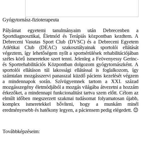
Gyógytornász-fizioterapeuta
Pályámat egyetemi tanulmányaim után Debrecenben a
Sportdiagnosztikai, Életmód és Terápiás központban kezdtem. A
Debreceni Vasutas Sport Club (DVSC) és a Debreceni Egyetem
Atlétikai Club (DEAC) szakosztályainak sportolói ellátását
végeztem, így lehetőségem nyílt a sportsérülések rehabilitációjában
széles körű ismeretekre szert tenni. Jelenleg a Feövenyessy Gerinc-
és Sportrehabilitációs Központban dolgozom gyógytornászként. A
sportolói ellátáson túl lakossági ellátással is foglalkozom, így
számtalan mozgásszervi panasszal küzdő páciens kezelését végzem
a mindennapok során. Szívügyemnek tartom a XXI. század
mozgásszegény életmódjából a mozgás világába átvezetni a hozzám
érkezőket, a mindennapi funkcionalitást tartva szem előtt. Célom az
elmúlt időben megszerzett szakmai tudásomat folyamatosan újabb,
komplex ismeretekkel bővíteni, hogy a munkám minél
eredményesebb és hatékony legyen, a páciensem pedig elégedett. 😊
Továbbképzéseim: