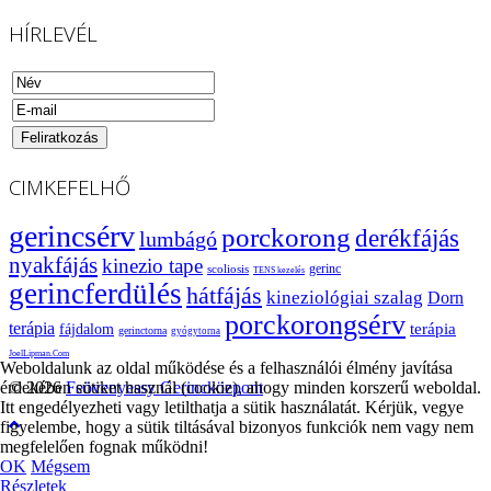
HÍRLEVÉL
CIMKEFELHŐ
gerincsérv
porckorong
derékfájás
lumbágó
nyakfájás
kinezio tape
gerinc
scoliosis
TENS kezelés
gerincferdülés
hátfájás
kineziológiai szalag
Dorn
porckorongsérv
terápia
terápia
fájdalom
gerinctorna
gyógytorna
JoelLipman.Com
Weboldalunk az oldal működése és a felhasználói élmény javítása
érdekében sütiket használ (cookie), ahogy minden korszerű weboldal.
© 2026
Feövenyessy Gerincközpont
Itt engedélyezheti vagy letilthatja a sütik használatát. Kérjük, vegye
figyelembe, hogy a sütik tiltásával bizonyos funkciók nem vagy nem
megfelelően fognak működni!
OK
Mégsem
Részletek