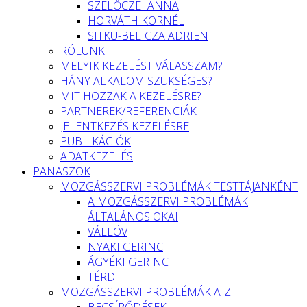
SZELŐCZEI ANNA
HORVÁTH KORNÉL
SITKU-BELICZA ADRIEN
RÓLUNK
MELYIK KEZELÉST VÁLASSZAM?
HÁNY ALKALOM SZÜKSÉGES?
MIT HOZZAK A KEZELÉSRE?
PARTNEREK/REFERENCIÁK
JELENTKEZÉS KEZELÉSRE
PUBLIKÁCIÓK
ADATKEZELÉS
PANASZOK
MOZGÁSSZERVI PROBLÉMÁK TESTTÁJANKÉNT
A MOZGÁSSZERVI PROBLÉMÁK
ÁLTALÁNOS OKAI
VÁLLÖV
NYAKI GERINC
ÁGYÉKI GERINC
TÉRD
MOZGÁSSZERVI PROBLÉMÁK A-Z
BECSÍPŐDÉSEK