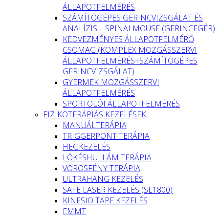
ÁLLAPOTFELMÉRÉS
SZÁMÍTÓGÉPES GERINCVIZSGÁLAT ÉS
ANALÍZIS – SPINALMOUSE (GERINCEGÉR)
KEDVEZMÉNYES ÁLLAPOTFELMÉRŐ
CSOMAG (KOMPLEX MOZGÁSSZERVI
ÁLLAPOTFELMÉRÉS+SZÁMÍTÓGÉPES
GERINCVIZSGÁLAT)
GYERMEK MOZGÁSSZERVI
ÁLLAPOTFELMÉRÉS
SPORTOLÓI ÁLLAPOTFELMÉRÉS
FIZIKOTERÁPIÁS KEZELÉSEK
MANUÁLTERÁPIA
TRIGGERPONT TERÁPIA
HEGKEZELÉS
LÖKÉSHULLÁM TERÁPIA
VÖRÖSFÉNY TERÁPIA
ULTRAHANG KEZELÉS
SAFE LASER KEZELÉS (SL1800)
KINESIO TAPE KEZELÉS
EMMT