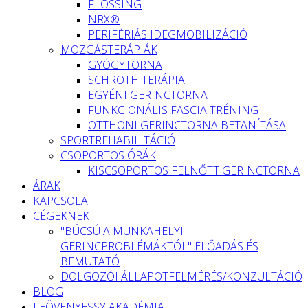
FLOSSING
NRX®
PERIFÉRIÁS IDEGMOBILIZÁCIÓ
MOZGÁSTERÁPIÁK
GYÓGYTORNA
SCHROTH TERÁPIA
EGYÉNI GERINCTORNA
FUNKCIONÁLIS FASCIA TRÉNING
OTTHONI GERINCTORNA BETANÍTÁSA
SPORTREHABILITÁCIÓ
CSOPORTOS ÓRÁK
KISCSOPORTOS FELNŐTT GERINCTORNA
ÁRAK
KAPCSOLAT
CÉGEKNEK
"BÚCSÚ A MUNKAHELYI
GERINCPROBLÉMÁKTÓL" ELŐADÁS ÉS
BEMUTATÓ
DOLGOZÓI ÁLLAPOTFELMÉRÉS/KONZULTÁCIÓ
BLOG
FEÖVENYESSY AKADÉMIA