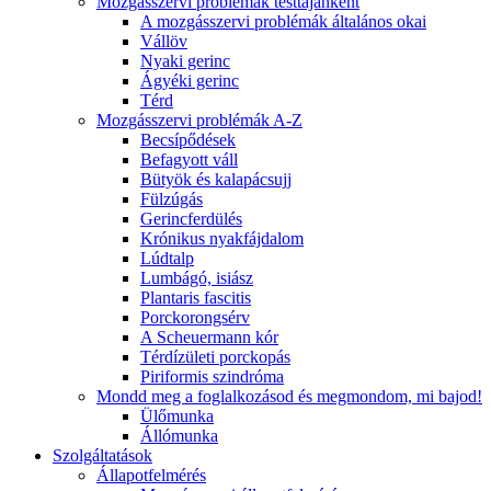
Mozgásszervi problémák testtájanként
A mozgásszervi problémák általános okai
Vállöv
Nyaki gerinc
Ágyéki gerinc
Térd
Mozgásszervi problémák A-Z
Becsípődések
Befagyott váll
Bütyök és kalapácsujj
Fülzúgás
Gerincferdülés
Krónikus nyakfájdalom
Lúdtalp
Lumbágó, isiász
Plantaris fascitis
Porckorongsérv
A Scheuermann kór
Térdízületi porckopás
Piriformis szindróma
Mondd meg a foglalkozásod és megmondom, mi bajod!
Ülőmunka
Állómunka
Szolgáltatások
Állapotfelmérés