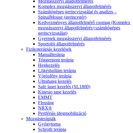
Mozgásszervi állapotfelmérés
Komplex mozgásszervi állapotfelmérés
Számítógépes gerincvizsgálat és analízis –
SpinalMouse (gerincegér)
Kedvezményes állapotfelmérő csomag (Komplex
mozgásszervi állapotfelmérés+számítógépes
gerincvizsgálat)
Gyermek mozgásszervi állapotfelmérés
Sportolói állapotfelmérés
Fizikoterápiás kezelések
Manuálterápia
Triggerpont terápia
Hegkezelés
Lökéshullám terápia
Vörösfény terápia
Ultrahang kezelés
Safe laser kezelés (SL1800)
Kinesio tape kezelés
EMMT
Flossing
NRX®
Perifériás idegmobilizáció
Mozgásterápiák
Gyógytorna
Schroth terápia