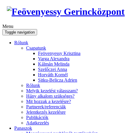
Menu
Toggle navigation
Rólunk
Csapatunk
Feövenyessy Krisztina
Varga Alexandra
Kálmán Melinda
Szelőczei Anna
Horváth Kornél
Sitku-Belicza Adrien
Rólunk
Melyik kezelést válasszam?
Hány alkalom szükséges?
Mit hozzak a kezelésre?
Partnerek/referenciák
Jelentkezés kezelésre
Publikációk
Adatkezelés
Panaszok