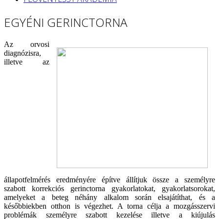
EGYÉNI GERINCTORNA
Az orvosi
diagnózisra,
illetve az
állapotfelmérés eredményére építve állítjuk össze a személyre
szabott korrekciós gerinctorna gyakorlatokat, gyakorlatsorokat,
amelyeket a beteg néhány alkalom során elsajátíthat, és a
későbbiekben otthon is végezhet. A torna célja a mozgásszervi
problémák személyre szabott kezelése illetve a kiújulás