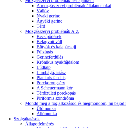
Mozgásszervi problémák testtájanként
A mozgásszervi problémák általános okai
Vállöv
Nyaki gerinc
Ágyéki gerinc
Térd
Mozgásszervi problémák A-Z
Becsípődések
Befagyott váll
Bütyök és kalapácsujj
Fülzúgás
Gerincferdülés
Krónikus nyakfájdalom
Lúdtalp
Lumbágó, isiász
Plantaris fascitis
Porckorongsérv
A Scheuermann kór
Térdízületi porckopás
Piriformis szindróma
Mondd meg a foglalkozásod és megmondom, mi bajod!
Ülőmunka
Állómunka
Szolgáltatások
Állapotfelmérés