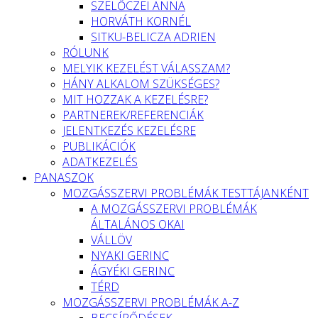
SZELŐCZEI ANNA
HORVÁTH KORNÉL
SITKU-BELICZA ADRIEN
RÓLUNK
MELYIK KEZELÉST VÁLASSZAM?
HÁNY ALKALOM SZÜKSÉGES?
MIT HOZZAK A KEZELÉSRE?
PARTNEREK/REFERENCIÁK
JELENTKEZÉS KEZELÉSRE
PUBLIKÁCIÓK
ADATKEZELÉS
PANASZOK
MOZGÁSSZERVI PROBLÉMÁK TESTTÁJANKÉNT
A MOZGÁSSZERVI PROBLÉMÁK
ÁLTALÁNOS OKAI
VÁLLÖV
NYAKI GERINC
ÁGYÉKI GERINC
TÉRD
MOZGÁSSZERVI PROBLÉMÁK A-Z
BECSÍPŐDÉSEK