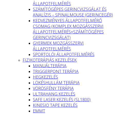
ÁLLAPOTFELMÉRÉS
SZÁMÍTÓGÉPES GERINCVIZSGÁLAT ÉS
ANALÍZIS – SPINALMOUSE (GERINCEGÉR)
KEDVEZMÉNYES ÁLLAPOTFELMÉRŐ
CSOMAG (KOMPLEX MOZGÁSSZERVI
ÁLLAPOTFELMÉRÉS+SZÁMÍTÓGÉPES
GERINCVIZSGÁLAT)
GYERMEK MOZGÁSSZERVI
ÁLLAPOTFELMÉRÉS
SPORTOLÓI ÁLLAPOTFELMÉRÉS
FIZIKOTERÁPIÁS KEZELÉSEK
MANUÁLTERÁPIA
TRIGGERPONT TERÁPIA
HEGKEZELÉS
LÖKÉSHULLÁM TERÁPIA
VÖRÖSFÉNY TERÁPIA
ULTRAHANG KEZELÉS
SAFE LASER KEZELÉS (SL1800)
KINESIO TAPE KEZELÉS
EMMT