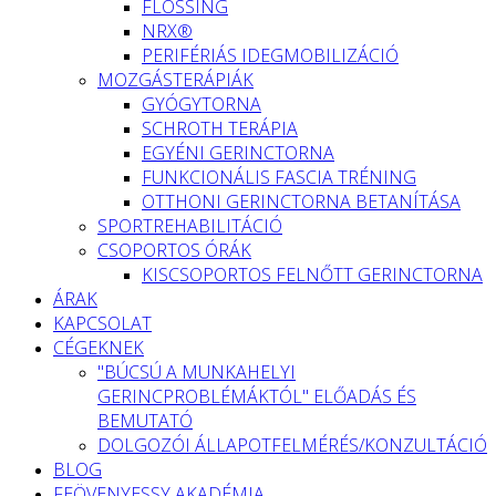
FLOSSING
NRX®
PERIFÉRIÁS IDEGMOBILIZÁCIÓ
MOZGÁSTERÁPIÁK
GYÓGYTORNA
SCHROTH TERÁPIA
EGYÉNI GERINCTORNA
FUNKCIONÁLIS FASCIA TRÉNING
OTTHONI GERINCTORNA BETANÍTÁSA
SPORTREHABILITÁCIÓ
CSOPORTOS ÓRÁK
KISCSOPORTOS FELNŐTT GERINCTORNA
ÁRAK
KAPCSOLAT
CÉGEKNEK
"BÚCSÚ A MUNKAHELYI
GERINCPROBLÉMÁKTÓL" ELŐADÁS ÉS
BEMUTATÓ
DOLGOZÓI ÁLLAPOTFELMÉRÉS/KONZULTÁCIÓ
BLOG
FEÖVENYESSY AKADÉMIA