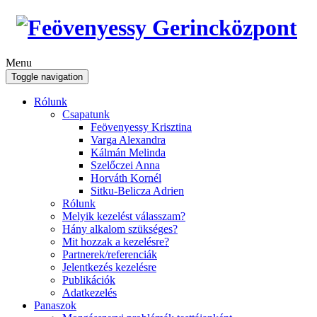
Menu
Toggle navigation
Rólunk
Csapatunk
Feövenyessy Krisztina
Varga Alexandra
Kálmán Melinda
Szelőczei Anna
Horváth Kornél
Sitku-Belicza Adrien
Rólunk
Melyik kezelést válasszam?
Hány alkalom szükséges?
Mit hozzak a kezelésre?
Partnerek/referenciák
Jelentkezés kezelésre
Publikációk
Adatkezelés
Panaszok