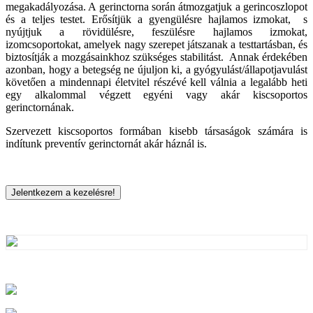
megakadályozása. A gerinctorna során átmozgatjuk a gerincoszlopot
és a teljes testet. Erősítjük a gyengülésre hajlamos izmokat, s
nyújtjuk a rövidülésre, feszülésre hajlamos izmokat,
izomcsoportokat, amelyek nagy szerepet játszanak a testtartásban, és
biztosítják a mozgásainkhoz szükséges stabilitást. Annak érdekében
azonban, hogy a betegség ne újuljon ki, a gyógyulást/állapotjavulást
követően a mindennapi életvitel részévé kell válnia a legalább heti
egy alkalommal végzett egyéni vagy akár kiscsoportos
gerinctornának.
Szervezett kiscsoportos formában kisebb társaságok számára is
indítunk preventív gerinctornát akár háznál is.