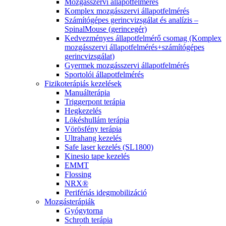
Mozgásszervi állapotfelmérés
Komplex mozgásszervi állapotfelmérés
Számítógépes gerincvizsgálat és analízis –
SpinalMouse (gerincegér)
Kedvezményes állapotfelmérő csomag (Komplex
mozgásszervi állapotfelmérés+számítógépes
gerincvizsgálat)
Gyermek mozgásszervi állapotfelmérés
Sportolói állapotfelmérés
Fizikoterápiás kezelések
Manuálterápia
Triggerpont terápia
Hegkezelés
Lökéshullám terápia
Vörösfény terápia
Ultrahang kezelés
Safe laser kezelés (SL1800)
Kinesio tape kezelés
EMMT
Flossing
NRX®
Perifériás idegmobilizáció
Mozgásterápiák
Gyógytorna
Schroth terápia