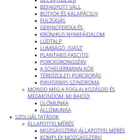
BEFAGYOTT VÁLL
BÜTYÖK ÉS KALAPÁCSUJJ
FÜLZÚGÁS
GERINCFERDÜLÉS
KRÓNIKUS NYAKFÁJDALOM
LÚDTALP
LUMBÁGÓ, ISIÁSZ
PLANTARIS FASCITIS
PORCKORONGSÉRV
A SCHEUERMANN KÓR
TÉRDÍZÜLETI PORCKOPÁS
PIRIFORMIS SZINDRÓMA
MONDD MEG A FOGLALKOZÁSOD ÉS
MEGMONDOM, MI BAJOD!
ÜLŐMUNKA
ÁLLÓMUNKA
SZOLGÁLTATÁSOK
ÁLLAPOTFELMÉRÉS
MOZGÁSSZERVI ÁLLAPOTFELMÉRÉS
KOMPLEX MOZGÁSSZERVI