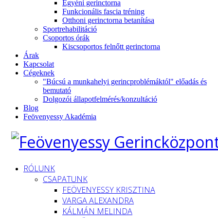
Egyéni gerinctorna
Funkcionális fascia tréning
Otthoni gerinctorna betanítása
Sportrehabilitáció
Csoportos órák
Kiscsoportos felnőtt gerinctorna
Árak
Kapcsolat
Cégeknek
"Búcsú a munkahelyi gerincproblémáktól" előadás és
bemutató
Dolgozói állapotfelmérés/konzultáció
Blog
Feövenyessy Akadémia
RÓLUNK
CSAPATUNK
FEÖVENYESSY KRISZTINA
VARGA ALEXANDRA
KÁLMÁN MELINDA