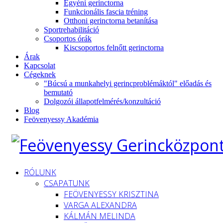
Egyéni gerinctorna
Funkcionális fascia tréning
Otthoni gerinctorna betanítása
Sportrehabilitáció
Csoportos órák
Kiscsoportos felnőtt gerinctorna
Árak
Kapcsolat
Cégeknek
"Búcsú a munkahelyi gerincproblémáktól" előadás és
bemutató
Dolgozói állapotfelmérés/konzultáció
Blog
Feövenyessy Akadémia
RÓLUNK
CSAPATUNK
FEÖVENYESSY KRISZTINA
VARGA ALEXANDRA
KÁLMÁN MELINDA