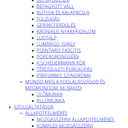
BEFAGYOTT VÁLL
BÜTYÖK ÉS KALAPÁCSUJJ
FÜLZÚGÁS
GERINCFERDÜLÉS
KRÓNIKUS NYAKFÁJDALOM
LÚDTALP
LUMBÁGÓ, ISIÁSZ
PLANTARIS FASCITIS
PORCKORONGSÉRV
A SCHEUERMANN KÓR
TÉRDÍZÜLETI PORCKOPÁS
PIRIFORMIS SZINDRÓMA
MONDD MEG A FOGLALKOZÁSOD ÉS
MEGMONDOM, MI BAJOD!
ÜLŐMUNKA
ÁLLÓMUNKA
SZOLGÁLTATÁSOK
ÁLLAPOTFELMÉRÉS
MOZGÁSSZERVI ÁLLAPOTFELMÉRÉS
KOMPLEX MOZGÁSSZERVI