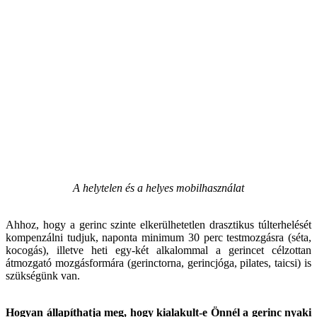
A helytelen és a helyes mobilhasználat
Ahhoz, hogy a gerinc szinte elkerülhetetlen drasztikus túlterhelését
kompenzálni tudjuk, naponta minimum 30 perc testmozgásra (séta,
kocogás), illetve heti egy-két alkalommal a gerincet célzottan
átmozgató mozgásformára (gerinctorna, gerincjóga, pilates, taicsi) is
szükségünk van.
Hogyan állapíthatja meg, hogy kialakult-e Önnél a gerinc nyaki