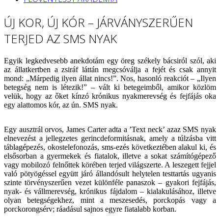
ÚJ KOR, ÚJ KÓR – JÁRVÁNYSZERŰEN
TERJED AZ SMS NYAK
Egyik legkedvesebb anekdotám egy öreg székely bácsiról szól, aki
az állatkertben a zsiráf láttán megcsóválja a fejét és csak annyit
mond: „Márpedig ilyen állat nincs!”. Nos, hasonló reakciót – „Ilyen
betegség nem is létezik!” – vált ki betegeimből, amikor közlöm
velük, hogy az őket kínzó krónikus nyakmerevség és fejfájás oka
egy alattomos kór, az ún. SMS nyak.
Egy ausztrál orvos, James Carter adta a ’Text neck’ azaz SMS nyak
elnevezést a jellegzetes gerincdeformitásnak, amely a túlzásba vitt
táblagépezés, okostelefonozás, sms-ezés következtében alakul ki, és
elsősorban a gyermekek és fiatalok, illetve a sokat számítógépező
vagy mobilozó felnőttek körében terjed világszerte. A leszegett fejjel
való pötyögéssel együtt járó állandósult helytelen testtartás ugyanis
szinte törvényszerűen vezet különféle panaszok – gyakori fejfájás,
nyak- és vállmerevség, krónikus fájdalom – kialakulásához, illetve
olyan betegségekhez, mint a meszesedés, porckopás vagy a
porckorongsérv; ráadásul sajnos egyre fiatalabb korban.