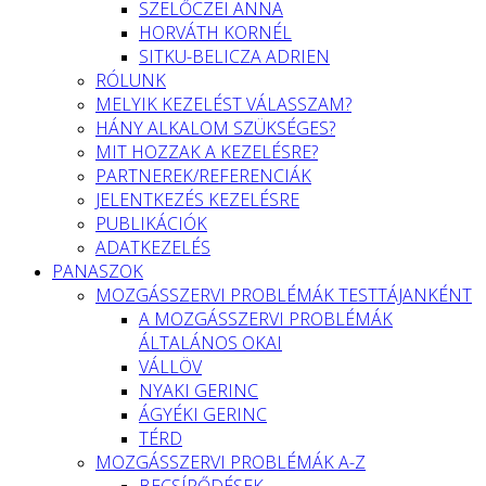
SZELŐCZEI ANNA
HORVÁTH KORNÉL
SITKU-BELICZA ADRIEN
RÓLUNK
MELYIK KEZELÉST VÁLASSZAM?
HÁNY ALKALOM SZÜKSÉGES?
MIT HOZZAK A KEZELÉSRE?
PARTNEREK/REFERENCIÁK
JELENTKEZÉS KEZELÉSRE
PUBLIKÁCIÓK
ADATKEZELÉS
PANASZOK
MOZGÁSSZERVI PROBLÉMÁK TESTTÁJANKÉNT
A MOZGÁSSZERVI PROBLÉMÁK
ÁLTALÁNOS OKAI
VÁLLÖV
NYAKI GERINC
ÁGYÉKI GERINC
TÉRD
MOZGÁSSZERVI PROBLÉMÁK A-Z
BECSÍPŐDÉSEK