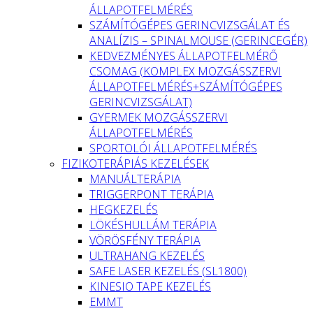
ÁLLAPOTFELMÉRÉS
SZÁMÍTÓGÉPES GERINCVIZSGÁLAT ÉS
ANALÍZIS – SPINALMOUSE (GERINCEGÉR)
KEDVEZMÉNYES ÁLLAPOTFELMÉRŐ
CSOMAG (KOMPLEX MOZGÁSSZERVI
ÁLLAPOTFELMÉRÉS+SZÁMÍTÓGÉPES
GERINCVIZSGÁLAT)
GYERMEK MOZGÁSSZERVI
ÁLLAPOTFELMÉRÉS
SPORTOLÓI ÁLLAPOTFELMÉRÉS
FIZIKOTERÁPIÁS KEZELÉSEK
MANUÁLTERÁPIA
TRIGGERPONT TERÁPIA
HEGKEZELÉS
LÖKÉSHULLÁM TERÁPIA
VÖRÖSFÉNY TERÁPIA
ULTRAHANG KEZELÉS
SAFE LASER KEZELÉS (SL1800)
KINESIO TAPE KEZELÉS
EMMT