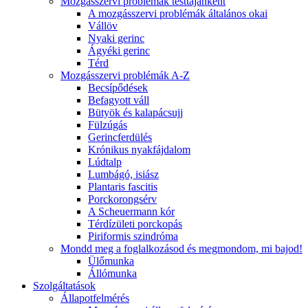
Mozgásszervi problémák testtájanként
A mozgásszervi problémák általános okai
Vállöv
Nyaki gerinc
Ágyéki gerinc
Térd
Mozgásszervi problémák A-Z
Becsípődések
Befagyott váll
Bütyök és kalapácsujj
Fülzúgás
Gerincferdülés
Krónikus nyakfájdalom
Lúdtalp
Lumbágó, isiász
Plantaris fascitis
Porckorongsérv
A Scheuermann kór
Térdízületi porckopás
Piriformis szindróma
Mondd meg a foglalkozásod és megmondom, mi bajod!
Ülőmunka
Állómunka
Szolgáltatások
Állapotfelmérés