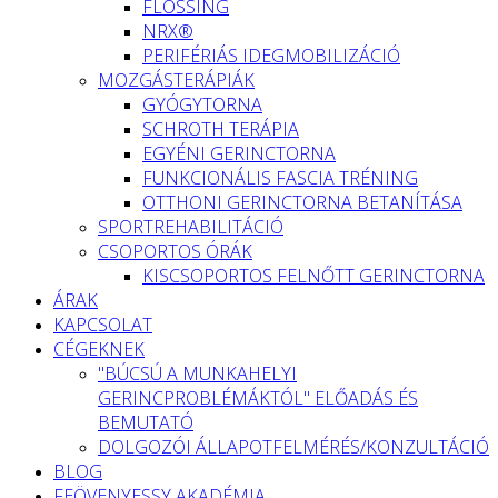
FLOSSING
NRX®
PERIFÉRIÁS IDEGMOBILIZÁCIÓ
MOZGÁSTERÁPIÁK
GYÓGYTORNA
SCHROTH TERÁPIA
EGYÉNI GERINCTORNA
FUNKCIONÁLIS FASCIA TRÉNING
OTTHONI GERINCTORNA BETANÍTÁSA
SPORTREHABILITÁCIÓ
CSOPORTOS ÓRÁK
KISCSOPORTOS FELNŐTT GERINCTORNA
ÁRAK
KAPCSOLAT
CÉGEKNEK
"BÚCSÚ A MUNKAHELYI
GERINCPROBLÉMÁKTÓL" ELŐADÁS ÉS
BEMUTATÓ
DOLGOZÓI ÁLLAPOTFELMÉRÉS/KONZULTÁCIÓ
BLOG
FEÖVENYESSY AKADÉMIA