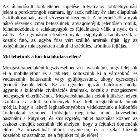
Az állandósult többletteher cipelése folyamatos többletnyomást
jelent a porckorongok számára, így azok néhány év alatt ellapulnak
és kiboltosulnak, majd sérvesedni kezdenek. A túlterheléstől a nyak
hátsó részének izmai befeszülnek, anyagcseréjük jelentősen romlik,
felhalmozódnak a salakanyagok és fájdalmassá válik a nyak és a
vállöv. Az egymáson elcsúszó nyaki csigolyák akadályozzák a
köztük futó, az agyba friss vért szállító artériák útját, így az
oxigénhiány miatt gyakran alakul ki szédülés, krónikus fejfájás.
Mit tehetünk a kór kialakulása ellen?
Mozgásterapeutaként legszívesebben azt javasolnám, hogy felejtsük
el a mobiltelefont és a tabletet, költözzünk ki a városokból és
vadásszunk, halásszunk vagy gyűjtögessünk, ahogy egészséges
gerincű őseink tették. Ez az egyetlen igazán hatékony módja
ugyanis a különféle civilizációs ártalmak, köztük a mozgásszervi
betegségek elkerülésének. Megvalósíthatatlan célok kitűzése helyett
azonban az adott körülmények közt kell megtalálnunk annak
módját, hogy a lehető leghatékonyabban védekezzünk a különféle
ártalmakkal szemben. Próbáljuk meg tehát minél kevesebbet
használni a kütyüket, és sms-ezgetés, tablet használat közben az
eszközt emeljük szemünk elé ahelyett, hogy a fejünket döntenénk
előre! Az íróasztalnál üljünk egyenesen, és a széket húzzuk
közelebb az asztalhoz, ne a fejünket toljuk előre!