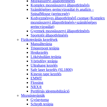
Mozgásszervi állapotfelmérés
Komplex mozgásszervi állapotfelmérés
Számítógépes gerincvizsgálat és analízis –
SpinalMouse (gerincegér)
Kedvezményes állapotfelmérő csomag (Komplex
mozgásszervi állapotfelmérés+számítógépes
gerincvizsgálat)
Gyermek mozgásszervi állapotfelmérés
Sportolói állapotfelmérés
Fizikoterápiás kezelések
Manuálterápia
Triggerpont terápia
Hegkezelés
Lökéshullám terápia
Vörösfény terápia
Ultrahang kezelés
Safe laser kezelés (SL1800)
Kinesio tape kezelés
EMMT
Flossing
NRX®
Perifériás idegmobilizáció
Mozgásterápiák
Gyógytorna
Schroth terápia