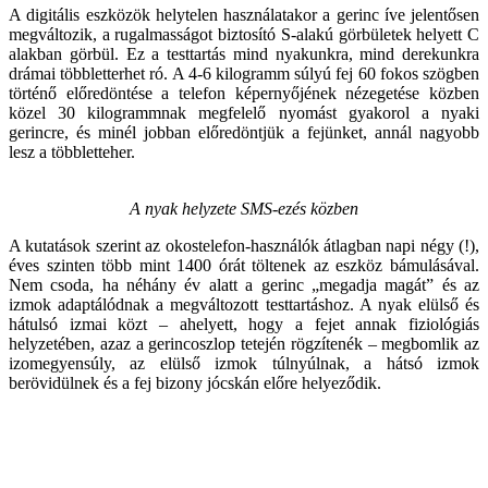
A digitális eszközök helytelen használatakor a gerinc íve jelentősen
megváltozik, a rugalmasságot biztosító S-alakú görbületek helyett C
alakban görbül. Ez a testtartás mind nyakunkra, mind derekunkra
drámai többletterhet ró. A 4-6 kilogramm súlyú fej 60 fokos szögben
történő előredöntése a telefon képernyőjének nézegetése közben
közel 30 kilogrammnak megfelelő nyomást gyakorol a nyaki
gerincre, és minél jobban előredöntjük a fejünket, annál nagyobb
lesz a többletteher.
A nyak helyzete SMS-ezés közben
A kutatások szerint az okostelefon-használók átlagban napi négy (!),
éves szinten több mint 1400 órát töltenek az eszköz bámulásával.
Nem csoda, ha néhány év alatt a gerinc „megadja magát” és az
izmok adaptálódnak a megváltozott testtartáshoz. A nyak elülső és
hátulsó izmai közt – ahelyett, hogy a fejet annak fiziológiás
helyzetében, azaz a gerincoszlop tetején rögzítenék – megbomlik az
izomegyensúly, az elülső izmok túlnyúlnak, a hátsó izmok
berövidülnek és a fej bizony jócskán előre helyeződik.