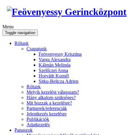
Menu
Toggle navigation
Rólunk
Csapatunk
Feövenyessy Krisztina
Varga Alexandra
Kálmán Melinda
Szelőczei Anna
Horváth Kornél
Sitku-Belicza Adrien
Rólunk
Melyik kezelést válasszam?
Hány alkalom szükséges?
Mit hozzak a kezelésre?
Partnerek/referenciák
Jelentkezés kezelésre
Publikációk
Adatkezelés
Panaszok