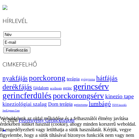
HÍRLEVÉL
CIMKEFELHŐ
porckorong
hátfájás
nyakfájás
terápia
gyógytorna
gerincsérv
derékfájás
fájdalom
gerinc
scoliosis
gerincferdülés
porckorongsérv
kinezio tape
lumbágó
kineziológiai szalag
Dorn terápia
gerinctorna
TENS kezelés
JoelLipman.Com
Weboldalunk az oldal működése és a felhasználói élmény javítása
© 2026
Feövenyessy Gerincközpont
érdekében sütiket használ (cookie), ahogy minden korszerű weboldal.
Itt engedélyezheti vagy letilthatja a sütik használatát. Kérjük, vegye
figyelembe, hogy a sütik tiltásával bizonyos funkciók nem vagy nem