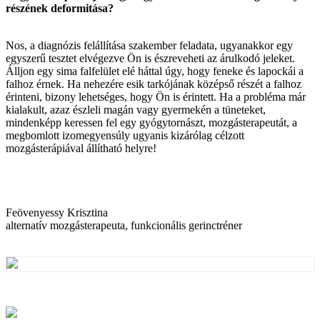
részének deformitása?
Nos, a diagnózis felállítása szakember feladata, ugyanakkor egy
egyszerű tesztet elvégezve Ön is észreveheti az árulkodó jeleket.
Álljon egy sima falfelület elé háttal úgy, hogy feneke és lapockái a
falhoz érnek. Ha nehezére esik tarkójának középső részét a falhoz
érinteni, bizony lehetséges, hogy Ön is érintett. Ha a probléma már
kialakult, azaz észleli magán vagy gyermekén a tüneteket,
mindenképp keressen fel egy gyógytornászt, mozgásterapeutát, a
megbomlott izomegyensúly ugyanis kizárólag célzott
mozgásterápiával állítható helyre!
Feövenyessy Krisztina
alternatív mozgásterapeuta, funkcionális gerinctréner