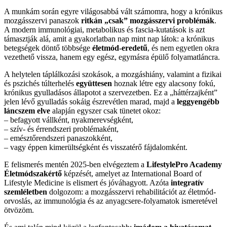
A munkám során egyre világosabbá vált számomra, hogy a krónikus
mozgásszervi panaszok
ritkán „csak” mozgásszervi problémák
.
A modern immunológiai, metabolikus és fascia-kutatások is azt
támasztják alá, amit a gyakorlatban nap mint nap látok: a krónikus
betegségek döntő többsége
életmód-eredetű
, és nem egyetlen okra
vezethető vissza, hanem egy egész, egymásra épülő folyamatláncra.
A helytelen táplálkozási szokások, a mozgáshiány, valamint a fizikai
és pszichés túlterhelés
együttesen
hoznak létre egy alacsony fokú,
krónikus gyulladásos állapotot a szervezetben. Ez a „háttérzajként”
jelen lévő gyulladás sokáig észrevétlen marad, majd a
leggyengébb
láncszem elve
alapján egyszer csak tünetet okoz:
– befagyott vállként, nyakmerevségként,
– szív- és érrendszeri problémaként,
– emésztőrendszeri panaszokként,
– vagy éppen kimerültségként és visszatérő fájdalomként.
E felismerés mentén 2025-ben elvégeztem a
LifestylePro Academy
Életmódszakértő
képzését, amelyet az International Board of
Lifestyle Medicine is elismert és jóváhagyott. Azóta
integratív
szemléletben
dolgozom: a mozgásszervi rehabilitációt az életmód-
orvoslás, az immunológia és az anyagcsere-folyamatok ismeretével
ötvözöm.