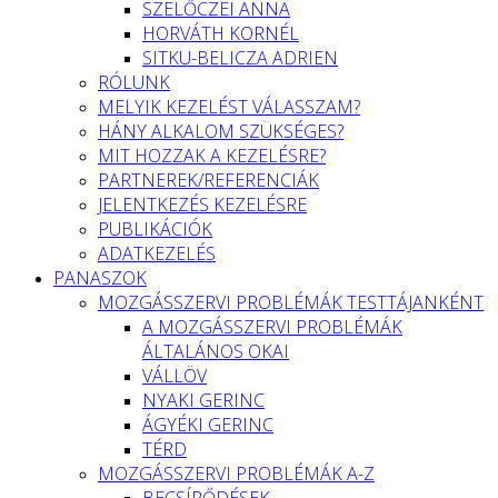
SZELŐCZEI ANNA
HORVÁTH KORNÉL
SITKU-BELICZA ADRIEN
RÓLUNK
MELYIK KEZELÉST VÁLASSZAM?
HÁNY ALKALOM SZÜKSÉGES?
MIT HOZZAK A KEZELÉSRE?
PARTNEREK/REFERENCIÁK
JELENTKEZÉS KEZELÉSRE
PUBLIKÁCIÓK
ADATKEZELÉS
PANASZOK
MOZGÁSSZERVI PROBLÉMÁK TESTTÁJANKÉNT
A MOZGÁSSZERVI PROBLÉMÁK
ÁLTALÁNOS OKAI
VÁLLÖV
NYAKI GERINC
ÁGYÉKI GERINC
TÉRD
MOZGÁSSZERVI PROBLÉMÁK A-Z
BECSÍPŐDÉSEK