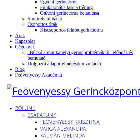
Egyéni gerinctorna
Funkcionális fascia tréning
Otthoni gerinctorna betanítása
Sportrehabilitáció
Csoportos órák
Kiscsoportos felnőtt gerinctorna
Árak
Kapcsolat
Cégeknek
"Búcsú a munkahelyi gerincproblémáktól" előadás és
bemutató
Dolgozói állapotfelmérés/konzultáció
Blog
Feövenyessy Akadémia
RÓLUNK
CSAPATUNK
FEÖVENYESSY KRISZTINA
VARGA ALEXANDRA
KÁLMÁN MELINDA