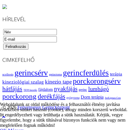
HÍRLEVÉL
CIMKEFELHŐ
gerincsérv
gerincferdülés
terápia
scoliosis
gerinctorna
porckorongsérv
kinezio tape
kineziológiai szalag
hátfájás
nyakfájás
lumbágó
fájdalom
gerinc
TENS kezelés
porckorong
derékfájás
Dorn terápia
gyógytorna
JoelLipman.Com
Weboldalunk az oldal működése és a felhasználói élmény javítása
© 2026
Feövenyessy Gerincközpont
érdekében sütiket használ (cookie), ahogy minden korszerű weboldal.
Itt engedélyezheti vagy letilthatja a sütik használatát. Kérjük, vegye
figyelembe, hogy a sütik tiltásával bizonyos funkciók nem vagy nem
megfelelően fognak működni!