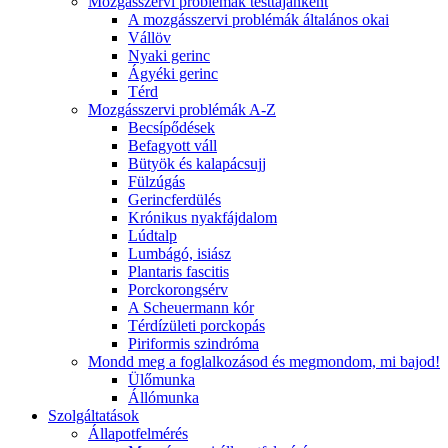
Mozgásszervi problémák testtájanként
A mozgásszervi problémák általános okai
Vállöv
Nyaki gerinc
Ágyéki gerinc
Térd
Mozgásszervi problémák A-Z
Becsípődések
Befagyott váll
Bütyök és kalapácsujj
Fülzúgás
Gerincferdülés
Krónikus nyakfájdalom
Lúdtalp
Lumbágó, isiász
Plantaris fascitis
Porckorongsérv
A Scheuermann kór
Térdízületi porckopás
Piriformis szindróma
Mondd meg a foglalkozásod és megmondom, mi bajod!
Ülőmunka
Állómunka
Szolgáltatások
Állapotfelmérés