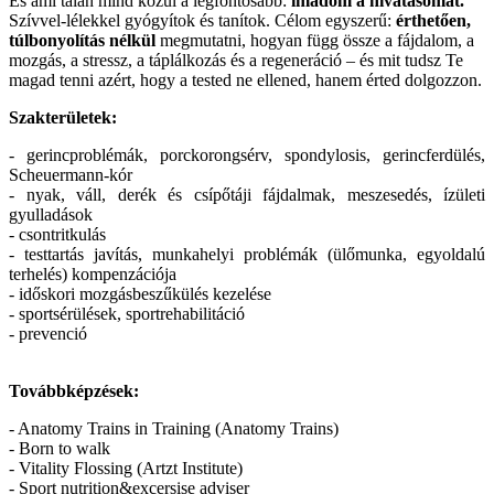
És ami talán mind közül a legfontosabb:
imádom a hivatásomat.
Szívvel-lélekkel gyógyítok és tanítok. Célom egyszerű:
érthetően,
túlbonyolítás nélkül
megmutatni, hogyan függ össze a fájdalom, a
mozgás, a stressz, a táplálkozás és a regeneráció – és mit tudsz Te
magad tenni azért, hogy a tested ne ellened, hanem érted dolgozzon.
Szakterületek:
- gerincproblémák, porckorongsérv, spondylosis, gerincferdülés,
Scheuermann-kór
- nyak, váll, derék és csípőtáji fájdalmak, meszesedés, ízületi
gyulladások
- csontritkulás
- testtartás javítás, munkahelyi problémák (ülőmunka, egyoldalú
terhelés) kompenzációja
- időskori mozgásbeszűkülés kezelése
- sportsérülések, sportrehabilitáció
- prevenció
Továbbképzések:
- Anatomy Trains in Training (Anatomy Trains)
- Born to walk
- Vitality Flossing (Artzt Institute)
- Sport nutrition&excersise adviser