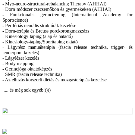
- Myo-neuro-structural-rebalancing Therapy (AHHAI)
- Dorn-módszer csecsemőkön és gyermekeken (AHHAI)
- Funkcionális gerinctréning (International Academy for
Sportscience)
- Perifériás neurális struktúrák kezelése
- Dorn-terápia és Breuss porckorongmasszázs
- Kinesiology-taping (alap és haladó)
- Kinesiology-taping/Sporttaping oktató
- Lágyrész manuálterápia (fascia release technika, trigger- és
tenderpont kezelés)
- Lágylézer kezelés
- Body mapping
- Gerincjóga oktatóképzés
- SMR (fascia release technika)
- Az elhízás korszerű diétás és mozgásterápiás kezelése
..... és még sok egyéb:))))