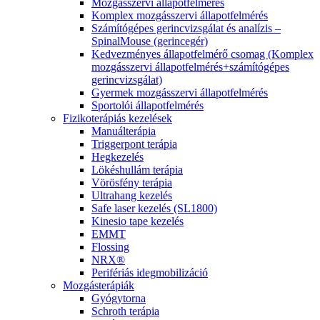
Mozgásszervi állapotfelmérés
Komplex mozgásszervi állapotfelmérés
Számítógépes gerincvizsgálat és analízis –
SpinalMouse (gerincegér)
Kedvezményes állapotfelmérő csomag (Komplex
mozgásszervi állapotfelmérés+számítógépes
gerincvizsgálat)
Gyermek mozgásszervi állapotfelmérés
Sportolói állapotfelmérés
Fizikoterápiás kezelések
Manuálterápia
Triggerpont terápia
Hegkezelés
Lökéshullám terápia
Vörösfény terápia
Ultrahang kezelés
Safe laser kezelés (SL1800)
Kinesio tape kezelés
EMMT
Flossing
NRX®
Perifériás idegmobilizáció
Mozgásterápiák
Gyógytorna
Schroth terápia