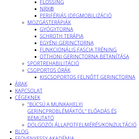
FLOSSING
NRX®
PERIFÉRIÁS IDEGMOBILIZÁCIÓ
MOZGÁSTERÁPIÁK
GYÓGYTORNA
SCHROTH TERÁPIA
EGYÉNI GERINCTORNA
FUNKCIONÁLIS FASCIA TRÉNING
OTTHONI GERINCTORNA BETANÍTÁSA
SPORTREHABILITÁCIÓ
CSOPORTOS ÓRÁK
KISCSOPORTOS FELNŐTT GERINCTORNA
ÁRAK
KAPCSOLAT
CÉGEKNEK
"BÚCSÚ A MUNKAHELYI
GERINCPROBLÉMÁKTÓL" ELŐADÁS ÉS
BEMUTATÓ
DOLGOZÓI ÁLLAPOTFELMÉRÉS/KONZULTÁCIÓ
BLOG
FEÖVENYESSY AKADÉMIA