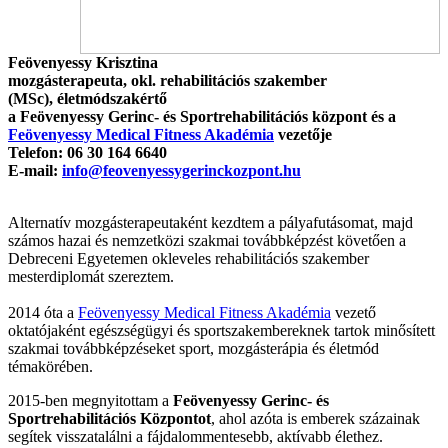
Feövenyessy Krisztina
mozgásterapeuta, okl. rehabilitációs szakember
(MSc), életmódszakértő
a Feövenyessy Gerinc- és Sportrehabilitációs központ és a
Feövenyessy Medical Fitness Akadémia
vezetője
Telefon: 06 30 164 6640
E-mail:
info@feovenyessygerinckozpont.hu
Alternatív mozgásterapeutaként kezdtem a pályafutásomat, majd
számos hazai és nemzetközi szakmai továbbképzést követően a
Debreceni Egyetemen okleveles rehabilitációs szakember
mesterdiplomát szereztem.
2014 óta a
Feövenyessy Medical Fitness Akadémia
vezető
oktatójaként egészségügyi és sportszakembereknek tartok minősített
szakmai továbbképzéseket sport, mozgásterápia és életmód
témakörében.
2015-ben megnyitottam a
Feövenyessy Gerinc- és
Sportrehabilitációs Központot
, ahol azóta is emberek százainak
segítek visszatalálni a fájdalommentesebb, aktívabb élethez.