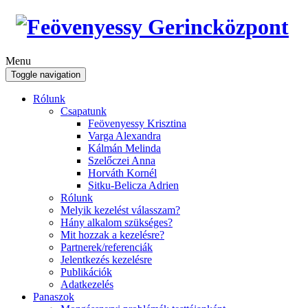
Menu
Toggle navigation
Rólunk
Csapatunk
Feövenyessy Krisztina
Varga Alexandra
Kálmán Melinda
Szelőczei Anna
Horváth Kornél
Sitku-Belicza Adrien
Rólunk
Melyik kezelést válasszam?
Hány alkalom szükséges?
Mit hozzak a kezelésre?
Partnerek/referenciák
Jelentkezés kezelésre
Publikációk
Adatkezelés
Panaszok