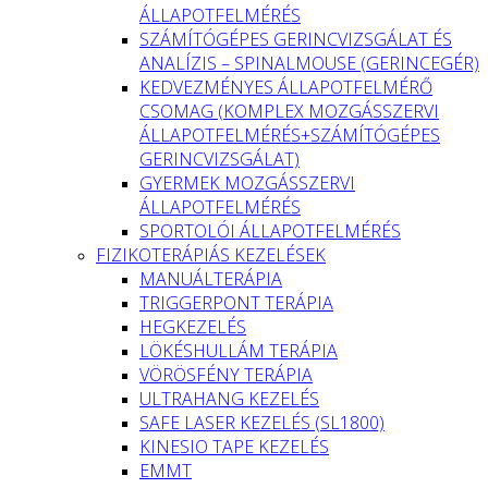
ÁLLAPOTFELMÉRÉS
SZÁMÍTÓGÉPES GERINCVIZSGÁLAT ÉS
ANALÍZIS – SPINALMOUSE (GERINCEGÉR)
KEDVEZMÉNYES ÁLLAPOTFELMÉRŐ
CSOMAG (KOMPLEX MOZGÁSSZERVI
ÁLLAPOTFELMÉRÉS+SZÁMÍTÓGÉPES
GERINCVIZSGÁLAT)
GYERMEK MOZGÁSSZERVI
ÁLLAPOTFELMÉRÉS
SPORTOLÓI ÁLLAPOTFELMÉRÉS
FIZIKOTERÁPIÁS KEZELÉSEK
MANUÁLTERÁPIA
TRIGGERPONT TERÁPIA
HEGKEZELÉS
LÖKÉSHULLÁM TERÁPIA
VÖRÖSFÉNY TERÁPIA
ULTRAHANG KEZELÉS
SAFE LASER KEZELÉS (SL1800)
KINESIO TAPE KEZELÉS
EMMT