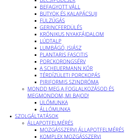
BEFAGYOTT VÁLL
BÜTYÖK ÉS KALAPÁCSUJJ
FÜLZÚGÁS
GERINCFERDÜLÉS
KRÓNIKUS NYAKFÁJDALOM
LÚDTALP
LUMBÁGÓ, ISIÁSZ
PLANTARIS FASCITIS
PORCKORONGSÉRV
A SCHEUERMANN KÓR
TÉRDÍZÜLETI PORCKOPÁS
PIRIFORMIS SZINDRÓMA
MONDD MEG A FOGLALKOZÁSOD ÉS
MEGMONDOM, MI BAJOD!
ÜLŐMUNKA
ÁLLÓMUNKA
SZOLGÁLTATÁSOK
ÁLLAPOTFELMÉRÉS
MOZGÁSSZERVI ÁLLAPOTFELMÉRÉS
KOMPLEX MOZGÁSSZERVI