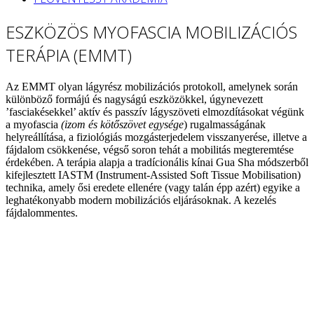
ESZKÖZÖS MYOFASCIA MOBILIZÁCIÓS
TERÁPIA (EMMT)
Az EMMT olyan lágyrész mobilizációs protokoll, amelynek során
különböző formájú és nagyságú eszközökkel, úgynevezett
’fasciakésekkel’ aktív és passzív lágyszöveti elmozdításokat végünk
a myofascia
(izom és kötőszövet egysége
) rugalmasságának
helyreállítása, a fiziológiás mozgásterjedelem visszanyerése, illetve a
fájdalom csökkenése, végső soron tehát a mobilitás megteremtése
érdekében. A terápia alapja a tradícionális kínai Gua Sha módszerből
kifejlesztett IASTM (Instrument-Assisted Soft Tissue Mobilisation)
technika, amely ősi eredete ellenére (vagy talán épp azért) egyike a
leghatékonyabb modern mobilizációs eljárásoknak. A kezelés
fájdalommentes.