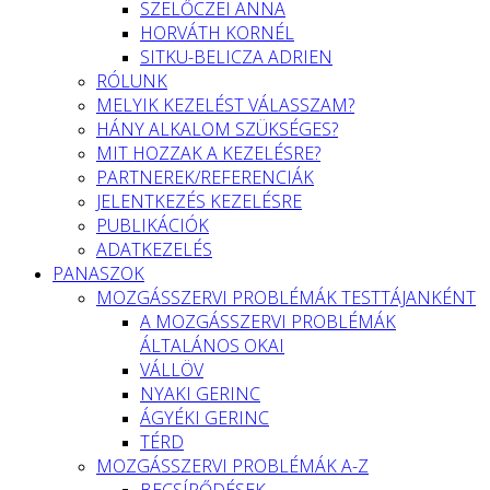
SZELŐCZEI ANNA
HORVÁTH KORNÉL
SITKU-BELICZA ADRIEN
RÓLUNK
MELYIK KEZELÉST VÁLASSZAM?
HÁNY ALKALOM SZÜKSÉGES?
MIT HOZZAK A KEZELÉSRE?
PARTNEREK/REFERENCIÁK
JELENTKEZÉS KEZELÉSRE
PUBLIKÁCIÓK
ADATKEZELÉS
PANASZOK
MOZGÁSSZERVI PROBLÉMÁK TESTTÁJANKÉNT
A MOZGÁSSZERVI PROBLÉMÁK
ÁLTALÁNOS OKAI
VÁLLÖV
NYAKI GERINC
ÁGYÉKI GERINC
TÉRD
MOZGÁSSZERVI PROBLÉMÁK A-Z
BECSÍPŐDÉSEK