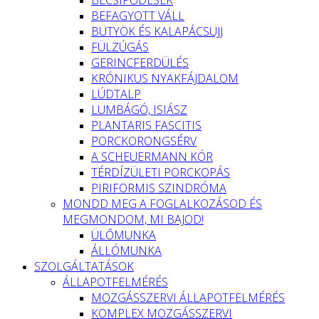
BEFAGYOTT VÁLL
BÜTYÖK ÉS KALAPÁCSUJJ
FÜLZÚGÁS
GERINCFERDÜLÉS
KRÓNIKUS NYAKFÁJDALOM
LÚDTALP
LUMBÁGÓ, ISIÁSZ
PLANTARIS FASCITIS
PORCKORONGSÉRV
A SCHEUERMANN KÓR
TÉRDÍZÜLETI PORCKOPÁS
PIRIFORMIS SZINDRÓMA
MONDD MEG A FOGLALKOZÁSOD ÉS
MEGMONDOM, MI BAJOD!
ÜLŐMUNKA
ÁLLÓMUNKA
SZOLGÁLTATÁSOK
ÁLLAPOTFELMÉRÉS
MOZGÁSSZERVI ÁLLAPOTFELMÉRÉS
KOMPLEX MOZGÁSSZERVI