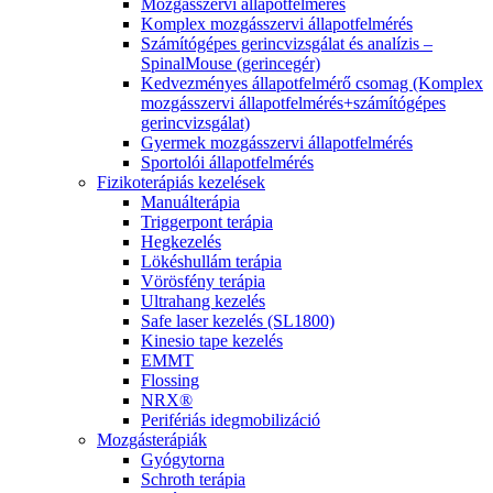
Mozgásszervi állapotfelmérés
Komplex mozgásszervi állapotfelmérés
Számítógépes gerincvizsgálat és analízis –
SpinalMouse (gerincegér)
Kedvezményes állapotfelmérő csomag (Komplex
mozgásszervi állapotfelmérés+számítógépes
gerincvizsgálat)
Gyermek mozgásszervi állapotfelmérés
Sportolói állapotfelmérés
Fizikoterápiás kezelések
Manuálterápia
Triggerpont terápia
Hegkezelés
Lökéshullám terápia
Vörösfény terápia
Ultrahang kezelés
Safe laser kezelés (SL1800)
Kinesio tape kezelés
EMMT
Flossing
NRX®
Perifériás idegmobilizáció
Mozgásterápiák
Gyógytorna
Schroth terápia