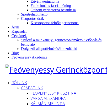
Egyéni gerinctorna
Funkcionális fascia tréning
Otthoni gerinctorna betanítása
Sportrehabilitáció
Csoportos órák
Kiscsoportos felnőtt gerinctorna
Árak
Kapcsolat
Cégeknek
"Búcsú a munkahelyi gerincproblémáktól" előadás és
bemutató
Dolgozói állapotfelmérés/konzultáció
Blog
Feövenyessy Akadémia
RÓLUNK
CSAPATUNK
FEÖVENYESSY KRISZTINA
VARGA ALEXANDRA
KÁLMÁN MELINDA