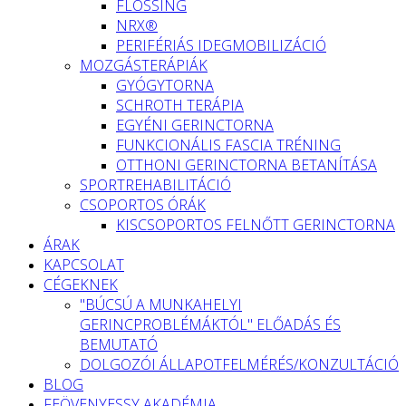
FLOSSING
NRX®
PERIFÉRIÁS IDEGMOBILIZÁCIÓ
MOZGÁSTERÁPIÁK
GYÓGYTORNA
SCHROTH TERÁPIA
EGYÉNI GERINCTORNA
FUNKCIONÁLIS FASCIA TRÉNING
OTTHONI GERINCTORNA BETANÍTÁSA
SPORTREHABILITÁCIÓ
CSOPORTOS ÓRÁK
KISCSOPORTOS FELNŐTT GERINCTORNA
ÁRAK
KAPCSOLAT
CÉGEKNEK
"BÚCSÚ A MUNKAHELYI
GERINCPROBLÉMÁKTÓL" ELŐADÁS ÉS
BEMUTATÓ
DOLGOZÓI ÁLLAPOTFELMÉRÉS/KONZULTÁCIÓ
BLOG
FEÖVENYESSY AKADÉMIA