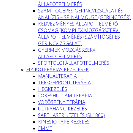
ÁLLAPOTFELMÉRÉS
SZÁMÍTÓGÉPES GERINCVIZSGÁLAT ÉS
ANALÍZIS – SPINALMOUSE (GERINCEGÉR)
KEDVEZMÉNYES ÁLLAPOTFELMÉRŐ
CSOMAG (KOMPLEX MOZGÁSSZERVI
ÁLLAPOTFELMÉRÉS+SZÁMÍTÓGÉPES
GERINCVIZSGÁLAT)
GYERMEK MOZGÁSSZERVI
ÁLLAPOTFELMÉRÉS
SPORTOLÓI ÁLLAPOTFELMÉRÉS
FIZIKOTERÁPIÁS KEZELÉSEK
MANUÁLTERÁPIA
TRIGGERPONT TERÁPIA
HEGKEZELÉS
LÖKÉSHULLÁM TERÁPIA
VÖRÖSFÉNY TERÁPIA
ULTRAHANG KEZELÉS
SAFE LASER KEZELÉS (SL1800)
KINESIO TAPE KEZELÉS
EMMT