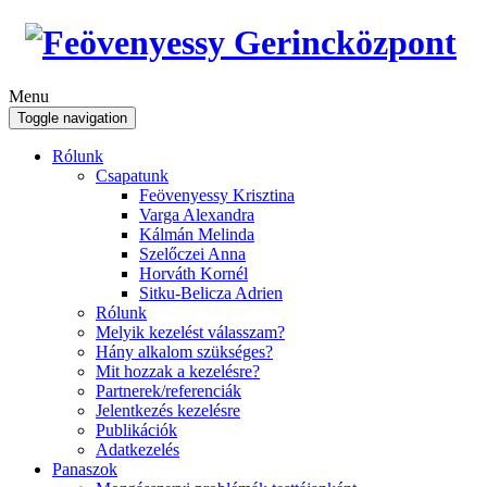
Menu
Toggle navigation
Rólunk
Csapatunk
Feövenyessy Krisztina
Varga Alexandra
Kálmán Melinda
Szelőczei Anna
Horváth Kornél
Sitku-Belicza Adrien
Rólunk
Melyik kezelést válasszam?
Hány alkalom szükséges?
Mit hozzak a kezelésre?
Partnerek/referenciák
Jelentkezés kezelésre
Publikációk
Adatkezelés
Panaszok