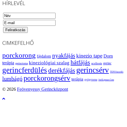
HÍRLEVÉL
CIMKEFELHŐ
porckorong
nyakfájás
kinezio tape
Dorn
fájdalom
hátfájás
kineziológiai szalag
terápia
gerinc
scoliosis
gerinctorna
gerincsérv
gerincferdülés
derékfájás
TENS kezelés
porckorongsérv
lumbágó
terápia
gyógytorna
JoelLipman.Com
© 2026
Feövenyessy Gerincközpont