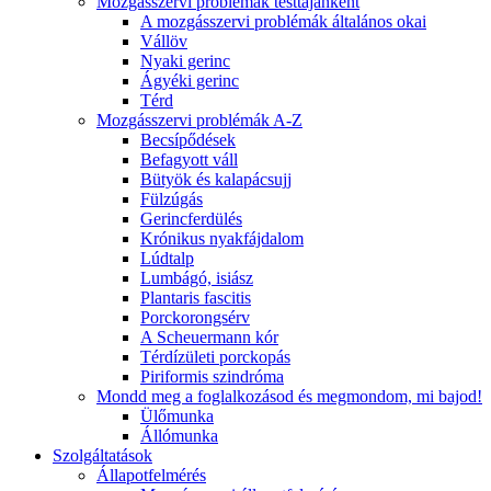
Mozgásszervi problémák testtájanként
A mozgásszervi problémák általános okai
Vállöv
Nyaki gerinc
Ágyéki gerinc
Térd
Mozgásszervi problémák A-Z
Becsípődések
Befagyott váll
Bütyök és kalapácsujj
Fülzúgás
Gerincferdülés
Krónikus nyakfájdalom
Lúdtalp
Lumbágó, isiász
Plantaris fascitis
Porckorongsérv
A Scheuermann kór
Térdízületi porckopás
Piriformis szindróma
Mondd meg a foglalkozásod és megmondom, mi bajod!
Ülőmunka
Állómunka
Szolgáltatások
Állapotfelmérés