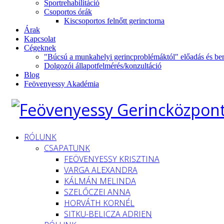
Sportrehabilitáció
Csoportos órák
Kiscsoportos felnőtt gerinctorna
Árak
Kapcsolat
Cégeknek
"Búcsú a munkahelyi gerincproblémáktól" előadás és be
Dolgozói állapotfelmérés/konzultáció
Blog
Feövenyessy Akadémia
RÓLUNK
CSAPATUNK
FEÖVENYESSY KRISZTINA
VARGA ALEXANDRA
KÁLMÁN MELINDA
SZELŐCZEI ANNA
HORVÁTH KORNÉL
SITKU-BELICZA ADRIEN