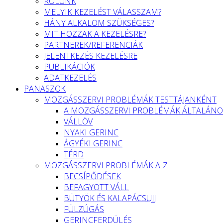
RÓLUNK
MELYIK KEZELÉST VÁLASSZAM?
HÁNY ALKALOM SZÜKSÉGES?
MIT HOZZAK A KEZELÉSRE?
PARTNEREK/REFERENCIÁK
JELENTKEZÉS KEZELÉSRE
PUBLIKÁCIÓK
ADATKEZELÉS
PANASZOK
MOZGÁSSZERVI PROBLÉMÁK TESTTÁJANKÉNT
A MOZGÁSSZERVI PROBLÉMÁK ÁLTALÁNO
VÁLLÖV
NYAKI GERINC
ÁGYÉKI GERINC
TÉRD
MOZGÁSSZERVI PROBLÉMÁK A-Z
BECSÍPŐDÉSEK
BEFAGYOTT VÁLL
BÜTYÖK ÉS KALAPÁCSUJJ
FÜLZÚGÁS
GERINCFERDÜLÉS