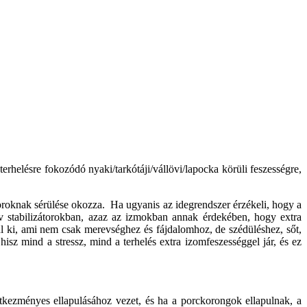
terhelésre fokozódó nyaki/tarkótáji/vállövi/lapocka körüli feszességre,
zátoroknak sérülése okozza. Ha ugyanis az idegrendszer érzékeli, hogy a
tív stabilizátorokban, azaz az izmokban annak érdekében, hogy extra
 ki, ami nem csak merevséghez és fájdalomhoz, de szédüléshez, sőt,
isz mind a stressz, mind a terhelés extra izomfeszességgel jár, és ez
tkezményes ellapulásához vezet, és ha a porckorongok ellapulnak, a