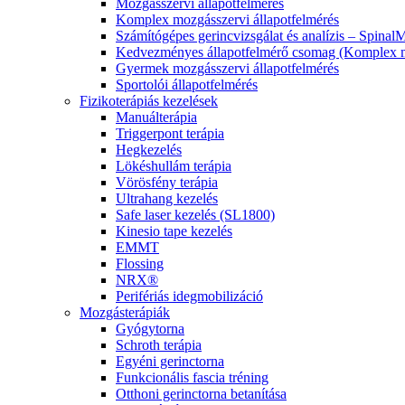
Mozgásszervi állapotfelmérés
Komplex mozgásszervi állapotfelmérés
Számítógépes gerincvizsgálat és analízis – Spinal
Kedvezményes állapotfelmérő csomag (Komplex mo
Gyermek mozgásszervi állapotfelmérés
Sportolói állapotfelmérés
Fizikoterápiás kezelések
Manuálterápia
Triggerpont terápia
Hegkezelés
Lökéshullám terápia
Vörösfény terápia
Ultrahang kezelés
Safe laser kezelés (SL1800)
Kinesio tape kezelés
EMMT
Flossing
NRX®
Perifériás idegmobilizáció
Mozgásterápiák
Gyógytorna
Schroth terápia
Egyéni gerinctorna
Funkcionális fascia tréning
Otthoni gerinctorna betanítása