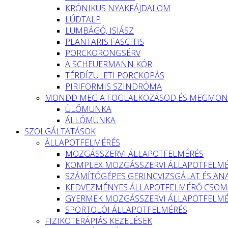
KRÓNIKUS NYAKFÁJDALOM
LÚDTALP
LUMBÁGÓ, ISIÁSZ
PLANTARIS FASCITIS
PORCKORONGSÉRV
A SCHEUERMANN KÓR
TÉRDÍZÜLETI PORCKOPÁS
PIRIFORMIS SZINDRÓMA
MONDD MEG A FOGLALKOZÁSOD ÉS MEGMOND
ÜLŐMUNKA
ÁLLÓMUNKA
SZOLGÁLTATÁSOK
ÁLLAPOTFELMÉRÉS
MOZGÁSSZERVI ÁLLAPOTFELMÉRÉS
KOMPLEX MOZGÁSSZERVI ÁLLAPOTFELM
SZÁMÍTÓGÉPES GERINCVIZSGÁLAT ÉS ANA
KEDVEZMÉNYES ÁLLAPOTFELMÉRŐ CSOMA
GYERMEK MOZGÁSSZERVI ÁLLAPOTFELM
SPORTOLÓI ÁLLAPOTFELMÉRÉS
FIZIKOTERÁPIÁS KEZELÉSEK