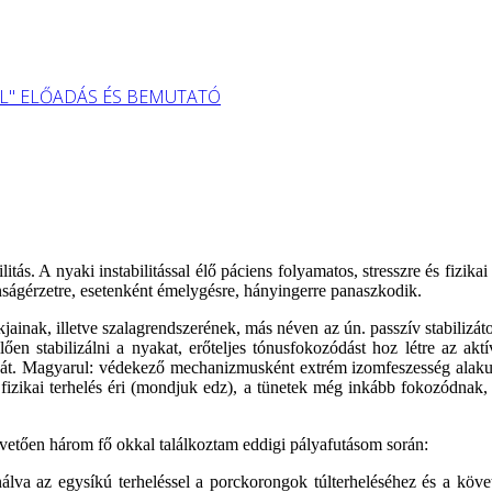
L" ELŐADÁS ÉS BEMUTATÓ
ás. A nyaki instabilitással élő páciens folyamatos, stresszre és fizikai 
anságérzetre, esetenként émelygésre, hányingerre panaszkodik.
tokjainak, illetve szalagrendszerének, más néven az ún. passzív stabili
lően stabilizálni a nyakat, erőteljes tónusfokozódást hoz létre az ak
át. Magyarul: védekező mechanizmusként extrém izomfeszesség alakul
izikai terhelés éri (mondjuk edz), a tünetek még inkább fokozódnak, h
pvetően három fő okkal találkoztam eddigi pályafutásom során:
lva az egysíkú terheléssel a porckorongok túlterheléséhez és a köve