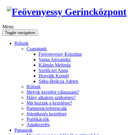
Menu
Toggle navigation
Rólunk
Csapatunk
Feövenyessy Krisztina
Varga Alexandra
Kálmán Melinda
Szelőczei Anna
Horváth Kornél
Sitku-Belicza Adrien
Rólunk
Melyik kezelést válasszam?
Hány alkalom szükséges?
Mit hozzak a kezelésre?
Partnerek/referenciák
Jelentkezés kezelésre
Publikációk
Adatkezelés
Panaszok