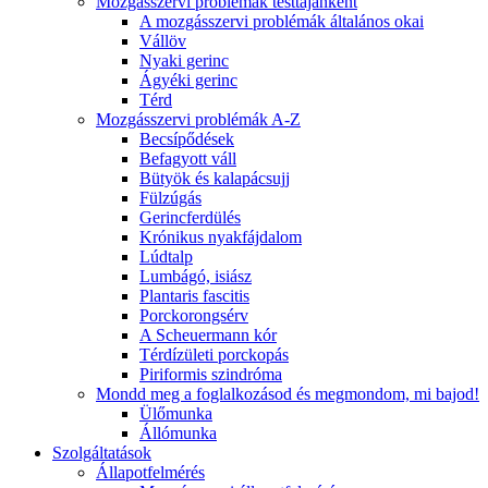
Mozgásszervi problémák testtájanként
A mozgásszervi problémák általános okai
Vállöv
Nyaki gerinc
Ágyéki gerinc
Térd
Mozgásszervi problémák A-Z
Becsípődések
Befagyott váll
Bütyök és kalapácsujj
Fülzúgás
Gerincferdülés
Krónikus nyakfájdalom
Lúdtalp
Lumbágó, isiász
Plantaris fascitis
Porckorongsérv
A Scheuermann kór
Térdízületi porckopás
Piriformis szindróma
Mondd meg a foglalkozásod és megmondom, mi bajod!
Ülőmunka
Állómunka
Szolgáltatások
Állapotfelmérés