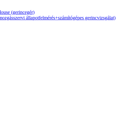
Mouse (gerincegér)
zgásszervi állapotfelmérés+számítógépes gerincvizsgálat)