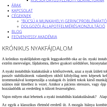
ÁRAK
KAPCSOLAT
CÉGEKNEK
"BÚCSÚ A MUNKAHELYI GERINCPROBLÉMÁKTÓ
DOLGOZÓI ÁLLAPOTFELMÉRÉS/KONZULTÁCIÓ
BLOG
FEÖVENYESSY AKADÉMIA
KRÓNIKUS NYAKFÁJDALOM
A krónikus nyakfájdalom egyik leggyakoribb oka az ún. nyaki instabilit
extrém merevségre, fájdalomra, illetve gyakori szédülésre, bizonytal
A nyaki instabilitás kialakulását a kötőszövetek, azaz a nyak ízületi 
passzív stabilizátorok valamilyen okból kifolyólag nem képesek kel
izommunkával kompenzálja a szalagok és ízületi tokok kieső munkáj
számos már tünethez is vezet. Amikor a páciens stresszes, vagy épp f
hozzáadódik az eredetileg is túlzott feszességhez.
Vajon milyen okai lehetnek a nyaki instabilitás kialakulásának? Ala
Az egyik a klasszikus életmód eredetű út. A mozgás hiánya kombiná