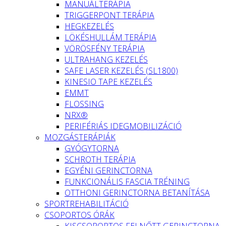
MANUÁLTERÁPIA
TRIGGERPONT TERÁPIA
HEGKEZELÉS
LÖKÉSHULLÁM TERÁPIA
VÖRÖSFÉNY TERÁPIA
ULTRAHANG KEZELÉS
SAFE LASER KEZELÉS (SL1800)
KINESIO TAPE KEZELÉS
EMMT
FLOSSING
NRX®
PERIFÉRIÁS IDEGMOBILIZÁCIÓ
MOZGÁSTERÁPIÁK
GYÓGYTORNA
SCHROTH TERÁPIA
EGYÉNI GERINCTORNA
FUNKCIONÁLIS FASCIA TRÉNING
OTTHONI GERINCTORNA BETANÍTÁSA
SPORTREHABILITÁCIÓ
CSOPORTOS ÓRÁK
KISCSOPORTOS FELNŐTT GERINCTORNA