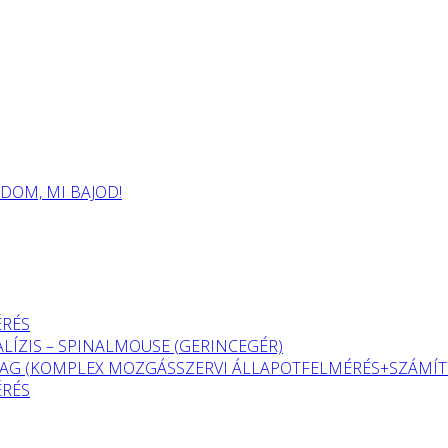
OM, MI BAJOD!
ÉRÉS
LÍZIS – SPINALMOUSE (GERINCEGÉR)
G (KOMPLEX MOZGÁSSZERVI ÁLLAPOTFELMÉRÉS+SZÁMÍTÓ
ÉRÉS