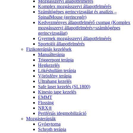
Mozgásszervi állapotfelmérés
Komplex mozgásszervi állapotfelmérés
Számítógépes gerincvizsgálat és analízis –
SpinalMouse (gerincegér)
Kedvezményes állapotfelmérő csomag (Komplex
mozgásszervi állapotfelmérés+számítógépes
gerincvizsgálat)
Gyermek mozgásszervi állapotfelmérés
Sportolói állapotfelmérés
Fizikoterápiás kezelések
Manuálterápia
Triggerpont terápia
Hegkezelés
Lökéshullám terápia
Vörösfény terápia
Ultrahang kezelés
Safe laser kezelés (SL1800)
Kinesio tape kezelés
EMMT
Flossing
NRX®
Perifériás idegmobilizáció
Mozgásterápiák
Gyógytorna
Schroth terápia