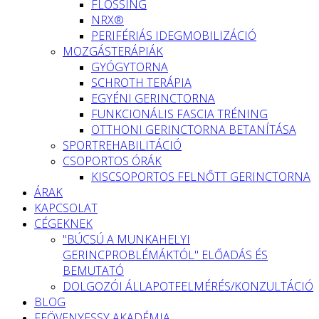
FLOSSING
NRX®
PERIFÉRIÁS IDEGMOBILIZÁCIÓ
MOZGÁSTERÁPIÁK
GYÓGYTORNA
SCHROTH TERÁPIA
EGYÉNI GERINCTORNA
FUNKCIONÁLIS FASCIA TRÉNING
OTTHONI GERINCTORNA BETANÍTÁSA
SPORTREHABILITÁCIÓ
CSOPORTOS ÓRÁK
KISCSOPORTOS FELNŐTT GERINCTORNA
ÁRAK
KAPCSOLAT
CÉGEKNEK
"BÚCSÚ A MUNKAHELYI
GERINCPROBLÉMÁKTÓL" ELŐADÁS ÉS
BEMUTATÓ
DOLGOZÓI ÁLLAPOTFELMÉRÉS/KONZULTÁCIÓ
BLOG
FEÖVENYESSY AKADÉMIA