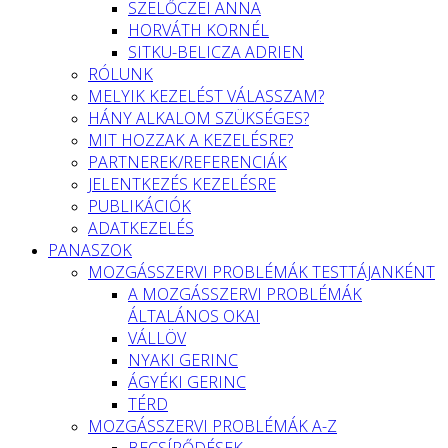
SZELŐCZEI ANNA
HORVÁTH KORNÉL
SITKU-BELICZA ADRIEN
RÓLUNK
MELYIK KEZELÉST VÁLASSZAM?
HÁNY ALKALOM SZÜKSÉGES?
MIT HOZZAK A KEZELÉSRE?
PARTNEREK/REFERENCIÁK
JELENTKEZÉS KEZELÉSRE
PUBLIKÁCIÓK
ADATKEZELÉS
PANASZOK
MOZGÁSSZERVI PROBLÉMÁK TESTTÁJANKÉNT
A MOZGÁSSZERVI PROBLÉMÁK
ÁLTALÁNOS OKAI
VÁLLÖV
NYAKI GERINC
ÁGYÉKI GERINC
TÉRD
MOZGÁSSZERVI PROBLÉMÁK A-Z
BECSÍPŐDÉSEK