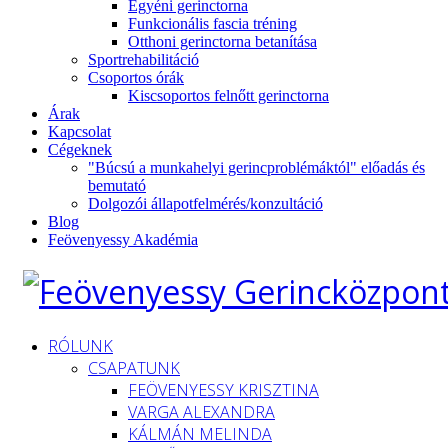
Egyéni gerinctorna
Funkcionális fascia tréning
Otthoni gerinctorna betanítása
Sportrehabilitáció
Csoportos órák
Kiscsoportos felnőtt gerinctorna
Árak
Kapcsolat
Cégeknek
"Búcsú a munkahelyi gerincproblémáktól" előadás és
bemutató
Dolgozói állapotfelmérés/konzultáció
Blog
Feövenyessy Akadémia
RÓLUNK
CSAPATUNK
FEÖVENYESSY KRISZTINA
VARGA ALEXANDRA
KÁLMÁN MELINDA