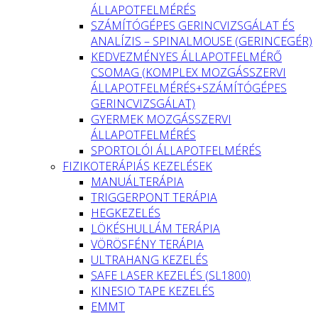
ÁLLAPOTFELMÉRÉS
SZÁMÍTÓGÉPES GERINCVIZSGÁLAT ÉS
ANALÍZIS – SPINALMOUSE (GERINCEGÉR)
KEDVEZMÉNYES ÁLLAPOTFELMÉRŐ
CSOMAG (KOMPLEX MOZGÁSSZERVI
ÁLLAPOTFELMÉRÉS+SZÁMÍTÓGÉPES
GERINCVIZSGÁLAT)
GYERMEK MOZGÁSSZERVI
ÁLLAPOTFELMÉRÉS
SPORTOLÓI ÁLLAPOTFELMÉRÉS
FIZIKOTERÁPIÁS KEZELÉSEK
MANUÁLTERÁPIA
TRIGGERPONT TERÁPIA
HEGKEZELÉS
LÖKÉSHULLÁM TERÁPIA
VÖRÖSFÉNY TERÁPIA
ULTRAHANG KEZELÉS
SAFE LASER KEZELÉS (SL1800)
KINESIO TAPE KEZELÉS
EMMT