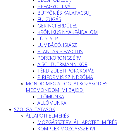
BEFAGYOTT VÁLL
BÜTYÖK ÉS KALAPÁCSUJJ
FÜLZÚGÁS
GERINCFERDÜLÉS
KRÓNIKUS NYAKFÁJDALOM
LÚDTALP
LUMBÁGÓ, ISIÁSZ
PLANTARIS FASCITIS
PORCKORONGSÉRV
A SCHEUERMANN KÓR
TÉRDÍZÜLETI PORCKOPÁS
PIRIFORMIS SZINDRÓMA
MONDD MEG A FOGLALKOZÁSOD ÉS
MEGMONDOM, MI BAJOD!
ÜLŐMUNKA
ÁLLÓMUNKA
SZOLGÁLTATÁSOK
ÁLLAPOTFELMÉRÉS
MOZGÁSSZERVI ÁLLAPOTFELMÉRÉS
KOMPLEX MOZGÁSSZERVI