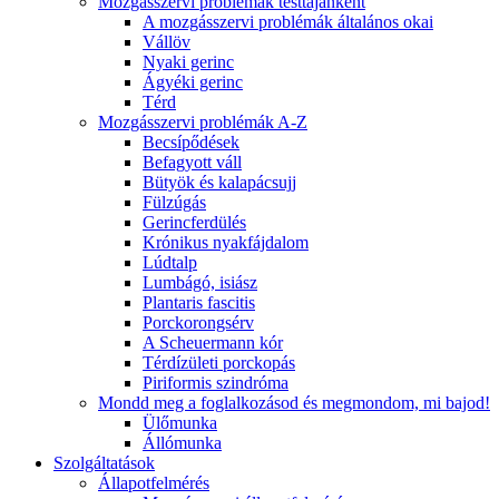
Mozgásszervi problémák testtájanként
A mozgásszervi problémák általános okai
Vállöv
Nyaki gerinc
Ágyéki gerinc
Térd
Mozgásszervi problémák A-Z
Becsípődések
Befagyott váll
Bütyök és kalapácsujj
Fülzúgás
Gerincferdülés
Krónikus nyakfájdalom
Lúdtalp
Lumbágó, isiász
Plantaris fascitis
Porckorongsérv
A Scheuermann kór
Térdízületi porckopás
Piriformis szindróma
Mondd meg a foglalkozásod és megmondom, mi bajod!
Ülőmunka
Állómunka
Szolgáltatások
Állapotfelmérés