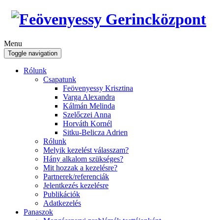
Menu
Toggle navigation
Rólunk
Csapatunk
Feövenyessy Krisztina
Varga Alexandra
Kálmán Melinda
Szelőczei Anna
Horváth Kornél
Sitku-Belicza Adrien
Rólunk
Melyik kezelést válasszam?
Hány alkalom szükséges?
Mit hozzak a kezelésre?
Partnerek/referenciák
Jelentkezés kezelésre
Publikációk
Adatkezelés
Panaszok