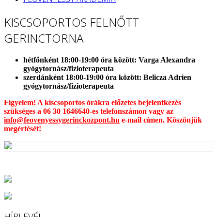
KISCSOPORTOS FELNŐTT
GERINCTORNA
hétfőnként 18:00-19:00 óra között: Varga Alexandra
gyógytornász/fizioterapeuta
szerdánként 18:00-19:00 óra között: Belicza Adrien
gyógytornász/fizioterapeuta
Figyelem! A kiscsoportos órákra előzetes bejelentkezés
szükséges a 06 30 1646640-es telefonszámon vagy az
info@feovenyessygerinckozpont.hu
e-mail címen. Köszönjük
megértését!
HÍRLEVÉL