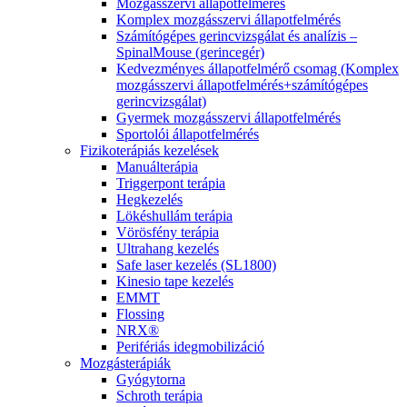
Mozgásszervi állapotfelmérés
Komplex mozgásszervi állapotfelmérés
Számítógépes gerincvizsgálat és analízis –
SpinalMouse (gerincegér)
Kedvezményes állapotfelmérő csomag (Komplex
mozgásszervi állapotfelmérés+számítógépes
gerincvizsgálat)
Gyermek mozgásszervi állapotfelmérés
Sportolói állapotfelmérés
Fizikoterápiás kezelések
Manuálterápia
Triggerpont terápia
Hegkezelés
Lökéshullám terápia
Vörösfény terápia
Ultrahang kezelés
Safe laser kezelés (SL1800)
Kinesio tape kezelés
EMMT
Flossing
NRX®
Perifériás idegmobilizáció
Mozgásterápiák
Gyógytorna
Schroth terápia