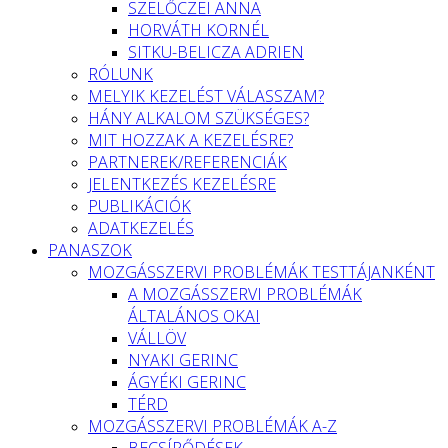
SZELŐCZEI ANNA
HORVÁTH KORNÉL
SITKU-BELICZA ADRIEN
RÓLUNK
MELYIK KEZELÉST VÁLASSZAM?
HÁNY ALKALOM SZÜKSÉGES?
MIT HOZZAK A KEZELÉSRE?
PARTNEREK/REFERENCIÁK
JELENTKEZÉS KEZELÉSRE
PUBLIKÁCIÓK
ADATKEZELÉS
PANASZOK
MOZGÁSSZERVI PROBLÉMÁK TESTTÁJANKÉNT
A MOZGÁSSZERVI PROBLÉMÁK
ÁLTALÁNOS OKAI
VÁLLÖV
NYAKI GERINC
ÁGYÉKI GERINC
TÉRD
MOZGÁSSZERVI PROBLÉMÁK A-Z
BECSÍPŐDÉSEK