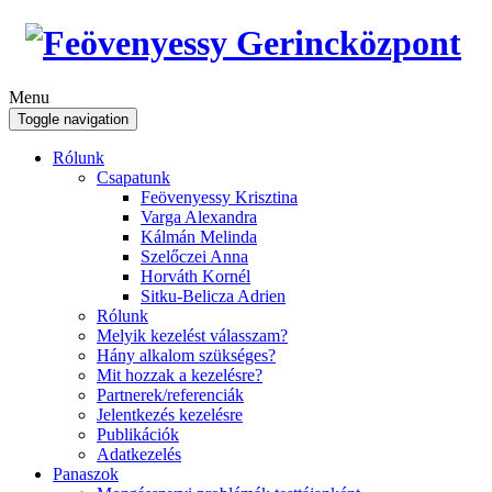
Menu
Toggle navigation
Rólunk
Csapatunk
Feövenyessy Krisztina
Varga Alexandra
Kálmán Melinda
Szelőczei Anna
Horváth Kornél
Sitku-Belicza Adrien
Rólunk
Melyik kezelést válasszam?
Hány alkalom szükséges?
Mit hozzak a kezelésre?
Partnerek/referenciák
Jelentkezés kezelésre
Publikációk
Adatkezelés
Panaszok