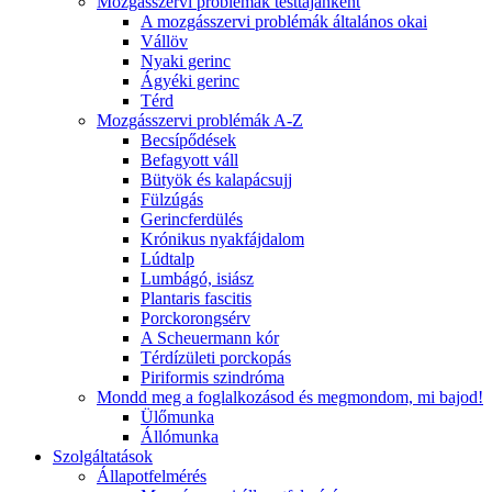
Mozgásszervi problémák testtájanként
A mozgásszervi problémák általános okai
Vállöv
Nyaki gerinc
Ágyéki gerinc
Térd
Mozgásszervi problémák A-Z
Becsípődések
Befagyott váll
Bütyök és kalapácsujj
Fülzúgás
Gerincferdülés
Krónikus nyakfájdalom
Lúdtalp
Lumbágó, isiász
Plantaris fascitis
Porckorongsérv
A Scheuermann kór
Térdízületi porckopás
Piriformis szindróma
Mondd meg a foglalkozásod és megmondom, mi bajod!
Ülőmunka
Állómunka
Szolgáltatások
Állapotfelmérés