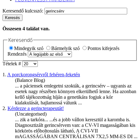
Keresendő kulcsszó:
Keresés
Összesen
4
találat van.
Keresendő
Mindegyik szó
Bármelyik szó
Pontos kifejezés
Rendezés
Tételek #
1.
A porckorongsérvről fehéren-feketén
(Balance Blog)
... a páciensek emlegetni szokták, a
gerincsérv
– ugyanis az
esetek nagy részében könnyen elkerülhető lenne. Ha azonban
kellő tájékozottság híján a genetikára fogjuk a kór
kialakulását, hajlamossá válunk ...
2.
Kérdezze a gerincterapeutát!
(Uncategorised)
... zik a tarkóra... ...és a jobb vállon keresztül a karomba is.
Diagnosztizált
gerincsérv
em van: a CV-VI magasságában kis
körkörös előboltosulás látható, A CVI-VII
mAGASSÁGÁBAN CENTRÁLISAN 7X2,5 MM-ES DI ...