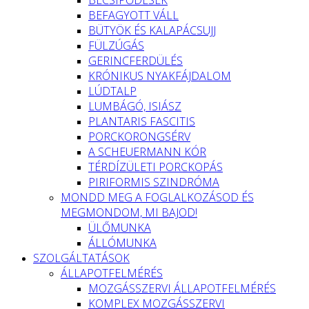
BEFAGYOTT VÁLL
BÜTYÖK ÉS KALAPÁCSUJJ
FÜLZÚGÁS
GERINCFERDÜLÉS
KRÓNIKUS NYAKFÁJDALOM
LÚDTALP
LUMBÁGÓ, ISIÁSZ
PLANTARIS FASCITIS
PORCKORONGSÉRV
A SCHEUERMANN KÓR
TÉRDÍZÜLETI PORCKOPÁS
PIRIFORMIS SZINDRÓMA
MONDD MEG A FOGLALKOZÁSOD ÉS
MEGMONDOM, MI BAJOD!
ÜLŐMUNKA
ÁLLÓMUNKA
SZOLGÁLTATÁSOK
ÁLLAPOTFELMÉRÉS
MOZGÁSSZERVI ÁLLAPOTFELMÉRÉS
KOMPLEX MOZGÁSSZERVI