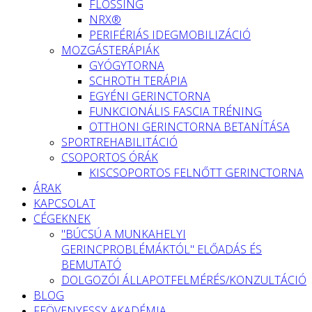
FLOSSING
NRX®
PERIFÉRIÁS IDEGMOBILIZÁCIÓ
MOZGÁSTERÁPIÁK
GYÓGYTORNA
SCHROTH TERÁPIA
EGYÉNI GERINCTORNA
FUNKCIONÁLIS FASCIA TRÉNING
OTTHONI GERINCTORNA BETANÍTÁSA
SPORTREHABILITÁCIÓ
CSOPORTOS ÓRÁK
KISCSOPORTOS FELNŐTT GERINCTORNA
ÁRAK
KAPCSOLAT
CÉGEKNEK
"BÚCSÚ A MUNKAHELYI
GERINCPROBLÉMÁKTÓL" ELŐADÁS ÉS
BEMUTATÓ
DOLGOZÓI ÁLLAPOTFELMÉRÉS/KONZULTÁCIÓ
BLOG
FEÖVENYESSY AKADÉMIA