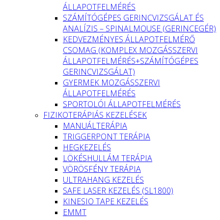
ÁLLAPOTFELMÉRÉS
SZÁMÍTÓGÉPES GERINCVIZSGÁLAT ÉS
ANALÍZIS – SPINALMOUSE (GERINCEGÉR)
KEDVEZMÉNYES ÁLLAPOTFELMÉRŐ
CSOMAG (KOMPLEX MOZGÁSSZERVI
ÁLLAPOTFELMÉRÉS+SZÁMÍTÓGÉPES
GERINCVIZSGÁLAT)
GYERMEK MOZGÁSSZERVI
ÁLLAPOTFELMÉRÉS
SPORTOLÓI ÁLLAPOTFELMÉRÉS
FIZIKOTERÁPIÁS KEZELÉSEK
MANUÁLTERÁPIA
TRIGGERPONT TERÁPIA
HEGKEZELÉS
LÖKÉSHULLÁM TERÁPIA
VÖRÖSFÉNY TERÁPIA
ULTRAHANG KEZELÉS
SAFE LASER KEZELÉS (SL1800)
KINESIO TAPE KEZELÉS
EMMT