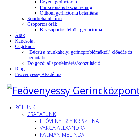
Egyéni gerinctorna
Funkcionális fascia tréning
Otthoni gerinctorna betanítása
Sportrehabilitáció
Csoportos órák
Kiscsoportos felnőtt gerinctorna
Árak
Kapcsolat
Cégeknek
"Búcsú a munkahelyi gerincproblémáktól" előadás és
bemutató
Dolgozói állapotfelmérés/konzultáció
Blog
Feövenyessy Akadémia
RÓLUNK
CSAPATUNK
FEÖVENYESSY KRISZTINA
VARGA ALEXANDRA
KÁLMÁN MELINDA