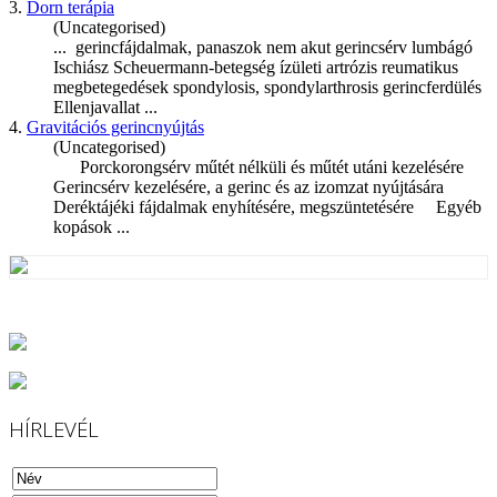
3.
Dorn terápia
(Uncategorised)
... gerincfájdalmak, panaszok nem akut
gerincsérv
lumbágó
Ischiász Scheuermann-betegség ízületi artrózis reumatikus
megbetegedések spondylosis, spondylarthrosis gerincferdülés
Ellenjavallat ...
4.
Gravitációs gerincnyújtás
(Uncategorised)
Porckorongsérv műtét nélküli és műtét utáni kezelésére
Gerincsérv
kezelésére, a gerinc és az izomzat nyújtására
Deréktájéki fájdalmak enyhítésére, megszüntetésére Egyéb
kopások ...
HÍRLEVÉL