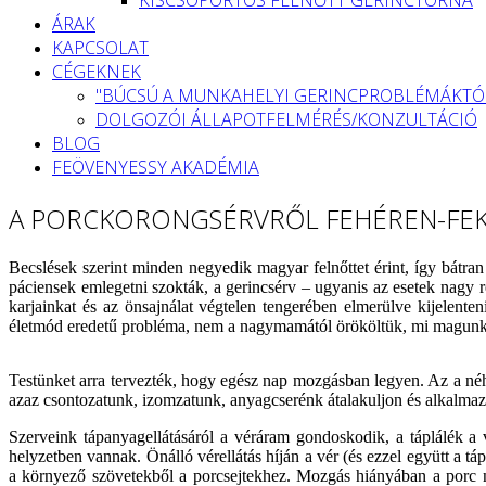
ÁRAK
KAPCSOLAT
CÉGEKNEK
"BÚCSÚ A MUNKAHELYI GERINCPROBLÉMÁKTÓ
DOLGOZÓI ÁLLAPOTFELMÉRÉS/KONZULTÁCIÓ
BLOG
FEÖVENYESSY AKADÉMIA
A PORCKORONGSÉRVRŐL FEHÉREN-FE
Becslések szerint minden negyedik magyar felnőttet érint, így bátr
páciensek emlegetni szokták, a gerincsérv – ugyanis az esetek nagy r
karjainkat és az önsajnálat végtelen tengerében elmerülve kijelent
életmód eredetű probléma, nem a nagymamától örököltük, mi magunk d
Testünket arra tervezték, hogy egész nap mozgásban legyen. Az a néh
azaz csontozatunk, izomzatunk, anyagcserénk átalakuljon és alkalma
Szerveink tápanyagellátásáról a véráram gondoskodik, a táplálék a
helyzetben vannak. Önálló vérellátás híján a vér (és ezzel együtt a 
a környező szövetekből a porcsejtekhez. Mozgás hiányában a porc n