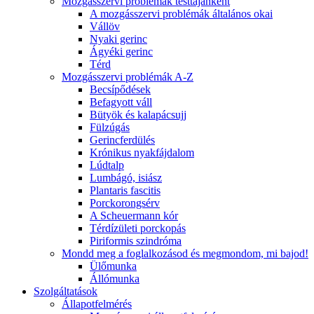
Mozgásszervi problémák testtájanként
A mozgásszervi problémák általános okai
Vállöv
Nyaki gerinc
Ágyéki gerinc
Térd
Mozgásszervi problémák A-Z
Becsípődések
Befagyott váll
Bütyök és kalapácsujj
Fülzúgás
Gerincferdülés
Krónikus nyakfájdalom
Lúdtalp
Lumbágó, isiász
Plantaris fascitis
Porckorongsérv
A Scheuermann kór
Térdízületi porckopás
Piriformis szindróma
Mondd meg a foglalkozásod és megmondom, mi bajod!
Ülőmunka
Állómunka
Szolgáltatások
Állapotfelmérés