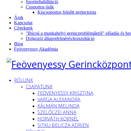
Sportrehabilitáció
Csoportos órák
Kiscsoportos felnőtt gerinctorna
Árak
Kapcsolat
Cégeknek
"Búcsú a munkahelyi gerincproblémáktól" előadás és be
Dolgozói állapotfelmérés/konzultáció
Blog
Feövenyessy Akadémia
RÓLUNK
CSAPATUNK
FEÖVENYESSY KRISZTINA
VARGA ALEXANDRA
KÁLMÁN MELINDA
SZELŐCZEI ANNA
HORVÁTH KORNÉL
SITKU-BELICZA ADRIEN