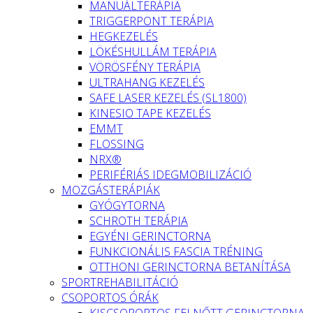
MANUÁLTERÁPIA
TRIGGERPONT TERÁPIA
HEGKEZELÉS
LÖKÉSHULLÁM TERÁPIA
VÖRÖSFÉNY TERÁPIA
ULTRAHANG KEZELÉS
SAFE LASER KEZELÉS (SL1800)
KINESIO TAPE KEZELÉS
EMMT
FLOSSING
NRX®
PERIFÉRIÁS IDEGMOBILIZÁCIÓ
MOZGÁSTERÁPIÁK
GYÓGYTORNA
SCHROTH TERÁPIA
EGYÉNI GERINCTORNA
FUNKCIONÁLIS FASCIA TRÉNING
OTTHONI GERINCTORNA BETANÍTÁSA
SPORTREHABILITÁCIÓ
CSOPORTOS ÓRÁK
KISCSOPORTOS FELNŐTT GERINCTORNA