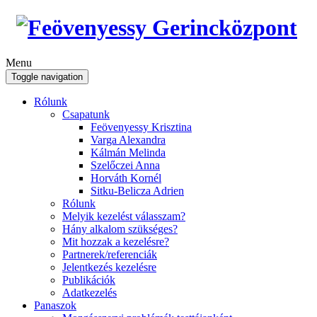
Menu
Toggle navigation
Rólunk
Csapatunk
Feövenyessy Krisztina
Varga Alexandra
Kálmán Melinda
Szelőczei Anna
Horváth Kornél
Sitku-Belicza Adrien
Rólunk
Melyik kezelést válasszam?
Hány alkalom szükséges?
Mit hozzak a kezelésre?
Partnerek/referenciák
Jelentkezés kezelésre
Publikációk
Adatkezelés
Panaszok