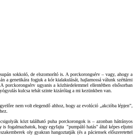
csupán sokkoló, de elszomorító is. A porckorongsérv – vagy, ahogy a
n a genetikára fogjuk a kór kialakulását, hajlamossá válunk széttárni
s! A porckorongsérv ugyanis a közhiedelemmel ellentétben elsősorban
gyulás kulcsa tehát szinte kizárólag a mi kezünkben van.
egyelőre nem volt elegendő ahhoz, hogy az evolúció „akcióba lépjen”,
hez.
 csigolyák közt található puha porckorongok is – azonban hátrányos
y is fogalmazhatok, hogy egyfajta "pumpáló hatás" által képes eljutni
zakemberek oly gyakran hangoztatják (és a páciensek előszeretettel