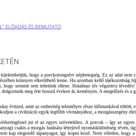
L" ELŐADÁS ÉS BEMUTATÓ
KETÉN
an kijelenthetjük, hogy a porckorongsérv népbetegség. Ez az adat nem 
észében könnyen elkerülhető lenne. Ha azonban kellő tájékozottság híjá
eni, hogy semmit sem tehetünk ellene. Hatalmas (és végzetes) tévedé
olgoztunk meg érte hosszú éveken át, keményen. A megelőzés és a gyó
ány évtized, amit az emberiség tekintélyes része ülőmunkával töltött, 
zkodjon a civilizáció egyik legfőbb vívmányához, a mozgásszegény élet
 vérkeringéssel jut el az egyes szövetekhez. A porcok – így az egyes
tápanyag) csakis a mozgás hatására létrejövő nyomáskülönbség révén, úg
em kap elegendő tápanyagot, így kopni kezd. Nem véletlen, hogy a s