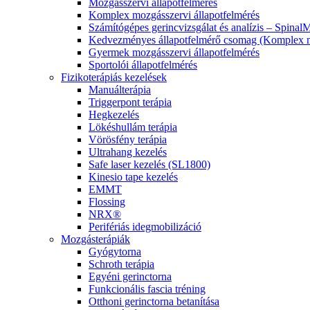
Mozgásszervi állapotfelmérés
Komplex mozgásszervi állapotfelmérés
Számítógépes gerincvizsgálat és analízis – Spinal
Kedvezményes állapotfelmérő csomag (Komplex mo
Gyermek mozgásszervi állapotfelmérés
Sportolói állapotfelmérés
Fizikoterápiás kezelések
Manuálterápia
Triggerpont terápia
Hegkezelés
Lökéshullám terápia
Vörösfény terápia
Ultrahang kezelés
Safe laser kezelés (SL1800)
Kinesio tape kezelés
EMMT
Flossing
NRX®
Perifériás idegmobilizáció
Mozgásterápiák
Gyógytorna
Schroth terápia
Egyéni gerinctorna
Funkcionális fascia tréning
Otthoni gerinctorna betanítása