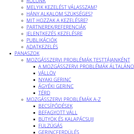
RÓLUNK
MELYIK KEZELÉST VÁLASSZAM?
HÁNY ALKALOM SZÜKSÉGES?
MIT HOZZAK A KEZELÉSRE?
PARTNEREK/REFERENCIÁK
JELENTKEZÉS KEZELÉSRE
PUBLIKÁCIÓK
ADATKEZELÉS
PANASZOK
MOZGÁSSZERVI PROBLÉMÁK TESTTÁJANKÉNT
A MOZGÁSSZERVI PROBLÉMÁK ÁLTALÁNO
VÁLLÖV
NYAKI GERINC
ÁGYÉKI GERINC
TÉRD
MOZGÁSSZERVI PROBLÉMÁK A-Z
BECSÍPŐDÉSEK
BEFAGYOTT VÁLL
BÜTYÖK ÉS KALAPÁCSUJJ
FÜLZÚGÁS
GERINCFERDÜLÉS