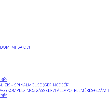
OM, MI BAJOD!
ÉRÉS
LÍZIS – SPINALMOUSE (GERINCEGÉR)
G (KOMPLEX MOZGÁSSZERVI ÁLLAPOTFELMÉRÉS+SZÁMÍTÓ
ÉRÉS