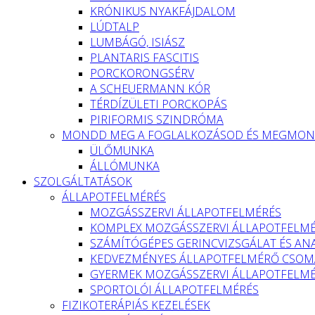
KRÓNIKUS NYAKFÁJDALOM
LÚDTALP
LUMBÁGÓ, ISIÁSZ
PLANTARIS FASCITIS
PORCKORONGSÉRV
A SCHEUERMANN KÓR
TÉRDÍZÜLETI PORCKOPÁS
PIRIFORMIS SZINDRÓMA
MONDD MEG A FOGLALKOZÁSOD ÉS MEGMOND
ÜLŐMUNKA
ÁLLÓMUNKA
SZOLGÁLTATÁSOK
ÁLLAPOTFELMÉRÉS
MOZGÁSSZERVI ÁLLAPOTFELMÉRÉS
KOMPLEX MOZGÁSSZERVI ÁLLAPOTFELM
SZÁMÍTÓGÉPES GERINCVIZSGÁLAT ÉS ANA
KEDVEZMÉNYES ÁLLAPOTFELMÉRŐ CSOMA
GYERMEK MOZGÁSSZERVI ÁLLAPOTFELM
SPORTOLÓI ÁLLAPOTFELMÉRÉS
FIZIKOTERÁPIÁS KEZELÉSEK