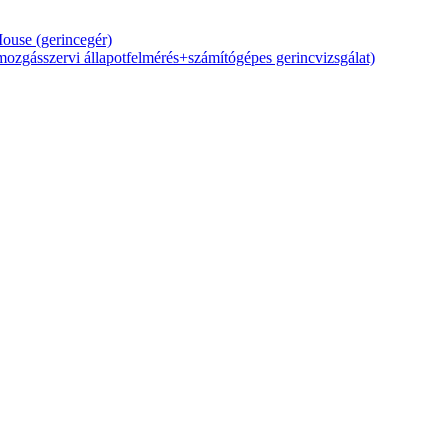
Mouse (gerincegér)
zgásszervi állapotfelmérés+számítógépes gerincvizsgálat)