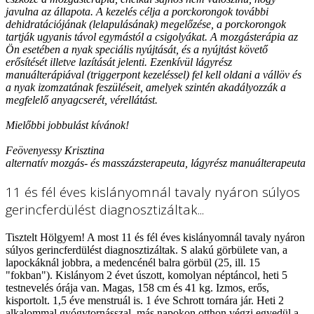
javulna az állapota. A kezelés célja a porckorongok további
dehidratációjának (lelapulásának) megelőzése, a porckorongok
tartják ugyanis távol egymástól a csigolyákat. A mozgásterápia az
Ön esetében a nyak speciális nyújtását, és a nyújtást követő
erősítését illetve lazítását jelenti. Ezenkívül lágyrész
manuálterápiával (triggerpont kezeléssel) fel kell oldani a vállöv és
a nyak izomzatának feszüléseit, amelyek szintén akadályozzák a
megfelelő anyagcserét, vérellátást.
Mielőbbi jobbulást kívánok!
Feövenyessy Krisztina
alternatív mozgás- és masszázsterapeuta, lágyrész manuálterapeuta
11 és fél éves kislányomnál tavaly nyáron súlyos
gerincferdülést diagnosztizáltak...
Tisztelt Hölgyem! A most 11 és fél éves kislányomnál tavaly nyáron
súlyos gerincferdülést diagnosztizáltak. S alakú görbülete van, a
lapockáknál jobbra, a medencénél balra görbül (25, ill. 15
"fokban"). Kislányom 2 évet úszott, komolyan néptáncol, heti 5
testnevelés órája van. Magas, 158 cm és 41 kg. Izmos, erős,
kisportolt. 1,5 éve menstruál is. 1 éve Schrott tornára jár. Heti 2
alkalommal gyógytornásszal, más napokon otthon végzi egyedül a