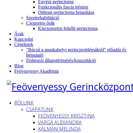
Egyéni gerinctorna
Funkcionális fascia tréning
Otthoni gerinctorna betanítása
Sportrehabilitáció
Csoportos órák
Kiscsoportos felnőtt gerinctorna
Árak
Kapcsolat
Cégeknek
"Búcsú a munkahelyi gerincproblémáktól" előadás és
bemutató
Dolgozói állapotfelmérés/konzultáció
Blog
Feövenyessy Akadémia
RÓLUNK
CSAPATUNK
FEÖVENYESSY KRISZTINA
VARGA ALEXANDRA
KÁLMÁN MELINDA