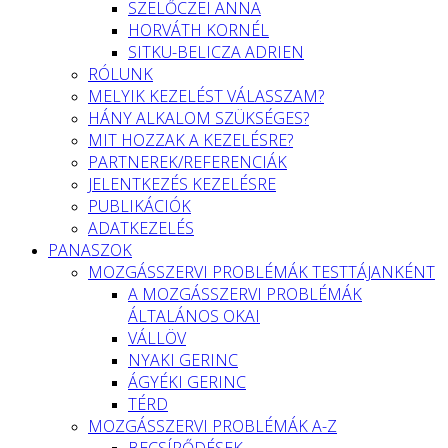
SZELŐCZEI ANNA
HORVÁTH KORNÉL
SITKU-BELICZA ADRIEN
RÓLUNK
MELYIK KEZELÉST VÁLASSZAM?
HÁNY ALKALOM SZÜKSÉGES?
MIT HOZZAK A KEZELÉSRE?
PARTNEREK/REFERENCIÁK
JELENTKEZÉS KEZELÉSRE
PUBLIKÁCIÓK
ADATKEZELÉS
PANASZOK
MOZGÁSSZERVI PROBLÉMÁK TESTTÁJANKÉNT
A MOZGÁSSZERVI PROBLÉMÁK
ÁLTALÁNOS OKAI
VÁLLÖV
NYAKI GERINC
ÁGYÉKI GERINC
TÉRD
MOZGÁSSZERVI PROBLÉMÁK A-Z
BECSÍPŐDÉSEK