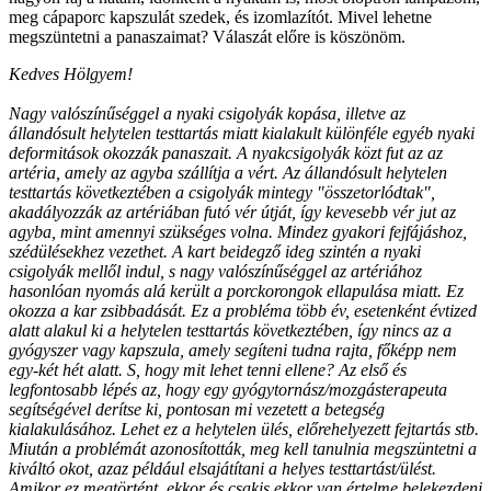
meg cápaporc kapszulát szedek, és izomlazítót. Mivel lehetne
megszüntetni a panaszaimat? Válaszát előre is köszönöm.
Kedves Hölgyem!
Nagy valószínűséggel a nyaki csigolyák kopása, illetve az
állandósult helytelen testtartás miatt kialakult különféle egyéb nyaki
deformitások okozzák panaszait. A nyakcsigolyák közt fut az az
artéria, amely az agyba szállítja a vért. Az állandósult helytelen
testtartás következtében a csigolyák mintegy "összetorlódtak",
akadályozzák az artériában futó vér útját, így kevesebb vér jut az
agyba, mint amennyi szükséges volna. Mindez gyakori fejfájáshoz,
szédülésekhez vezethet. A kart beidegző ideg szintén a nyaki
csigolyák mellől indul, s nagy valószínűséggel az artériához
hasonlóan nyomás alá került a porckorongok ellapulása miatt. Ez
okozza a kar zsibbadását. Ez a probléma több év, esetenként évtized
alatt alakul ki a helytelen testtartás következtében, így nincs az a
gyógyszer vagy kapszula, amely segíteni tudna rajta, főképp nem
egy-két hét alatt. S, hogy mit lehet tenni ellene? Az első és
legfontosabb lépés az, hogy egy gyógytornász/mozgásterapeuta
segítségével derítse ki, pontosan mi vezetett a betegség
kialakulásához. Lehet ez a helytelen ülés, előrehelyezett fejtartás stb.
Miután a problémát azonosították, meg kell tanulnia megszüntetni a
kiváltó okot, azaz például elsajátítani a helyes testtartást/ülést.
Amikor ez megtörtént, ekkor és csakis ekkor van értelme belekezdeni