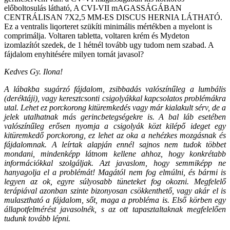
előboltosulás látható, A CVI-VII mAGASSÁGÁBAN
CENTRÁLISAN 7X2,5 MM-ES DISCUS HERNIA LÁTHATÓ.
Ez a ventralis liqorteret szükíti minimális mértékben a myelont is
comprimálja. Voltaren tabletta, voltaren krém és Mydeton
izomlazítót szedek, de 1 hétnél tovább ugy tudom nem szabad. A
fájdalom enyhitésére milyen tornát javasol?
Kedves Gy. Ilona!
A lábakba sugárzó fájdalom, zsibbadás valószínűleg a lumbális
(deréktáji), vagy keresztcsonti csigolyákkal kapcsolatos problémákra
utal. Lehet ez porckorong kitüremkedés vagy már kialakult sérv, de a
jelek utalhatnak más gerincbetegségekre is. A bal láb esetében
valószínűleg erősen nyomja a csigolyák közt kilépő ideget egy
kitüremkedő porckorong, ez lehet az oka a nehézkes mozgásnak és
fájdalomnak. A leírtak alapján ennél sajnos nem tudok többet
mondani, mindenképp látnom kellene ahhoz, hogy konkrétabb
információkkal szolgáljak. Azt javaslom, hogy semmiképp ne
hanyagolja el a problémát! Magától nem fog elmúlni, és bármi is
legyen az ok, egyre súlyosabb tüneteket fog okozni. Megfelelő
terápiával azonban szinte bizonyosan csökkenthető, vagy akár el is
mulasztható a fájdalom, sőt, maga a probléma is. Első körben egy
állapotfelmérést javasolnék, s az ott tapasztaltaknak megfelelően
tudunk tovább lépni.