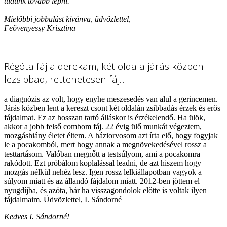
tudunk tovább lépni.
Mielőbbi jobbulást kívánva, üdvözlettel,
Feövenyessy Krisztina
Régóta fáj a derekam, két oldala járás közben
lezsibbad, rettenetesen fáj....
a diagnózis az volt, hogy enyhe meszesedés van alul a gerincemen.
Járás közben lent a kereszt csont két oldalán zsibbadás érzek és erős
fájdalmat. Ez az hosszan tartó álláskor is érzékelendő. Ha ülök,
akkor a jobb felső combom fáj. 22 évig ülő munkát végeztem,
mozgáshiány életet éltem. A háziorvosom azt írta elő, hogy fogyjak
le a pocakomból, mert hogy annak a megnövekedésével rossz a
testtartásom. Valóban megnőtt a testsúlyom, ami a pocakomra
rakódott. Ezt próbálom koplalással leadni, de azt hiszem hogy
mozgás nélkül nehéz lesz. Igen rossz lelkiállapotban vagyok a
súlyom miatt és az állandó fájdalom miatt. 2012-ben jöttem el
nyugdíjba, és azóta, bár ha visszagondolok előtte is voltak ilyen
fájdalmaim. Üdvözlettel, I. Sándorné
Kedves I. Sándorné!