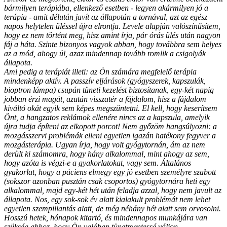
bármilyen terápiába, ellenkező esetben - legyen akármilyen jó a
terápia - amit délután javít az állapotán a tornával, azt az egész
napos helytelen üléssel újra elrontja. Levele alapján valószínűsítem,
hogy ez nem történt meg, hisz amint írja, pár órás ülés után nagyon
fáj a háta. Szinte bizonyos vagyok abban, hogy továbbra sem helyes
az a mód, ahogy ül, azaz mindennap tovább romlik a csigolyák
állapota.
Ami pedig a terápiát illeti: az Ön számára megfelelő terápia
mindenképp aktív. A passzív eljárások (gyógyszerek, kapszulák,
bioptron lámpa) csupán tüneti kezelést biztosítanak, egy-két napig
jobban érzi magát, azután visszatér a fájdalom, hisz a fájdalom
kiváltó okát egyik sem képes megszüntetni. El kell, hogy keserítsem
Önt, a hangzatos reklámok ellenére nincs az a kapszula, amelyik
újra tudja építeni az elkopott porcot! Nem győzöm hangsúlyozni: a
mozgásszervi problémák elleni egyetlen igazán hatékony fegyver a
mozgásterápia. Ugyan írja, hogy volt gyógytornán, ám az nem
derült ki számomra, hogy hány alkalommal, mint ahogy az sem,
hogy azóta is végzi-e a gyakorlatokat, vagy sem. Általános
gyakorlat, hogy a páciens elmegy egy jó esetben személyre szabott
(sokszor azonban pusztán csak csoportos) gyógytornára heti egy
alkalommal, majd egy-két hét után feladja azzal, hogy nem javult az
állapota. Nos, egy sok-sok év alatt kialakult problémát nem lehet
egyetlen szempillantás alatt, de még néhány hét alatt sem orvosolni.
Hosszú hetek, hónapok kitartó, és mindennapos munkájára van
szükség ahhoz, hogy Ön valóban tünetmentessé váljon.