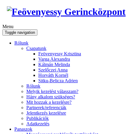
Menu
Toggle navigation
Rólunk
Csapatunk
Feövenyessy Krisztina
Varga Alexandra
Kálmán Melinda
Szelőczei Anna
Horváth Kornél
Sitku-Belicza Adrien
Rólunk
Melyik kezelést válasszam?
Hány alkalom szükséges?
Mit hozzak a kezelésre?
Partnerek/referenciák
Jelentkezés kezelésre
Publikációk
Adatkezelés
Panaszok