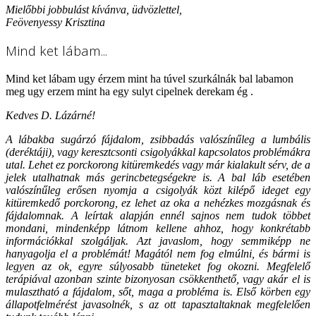
Mielőbbi jobbulást kívánva, üdvözlettel,
Feövenyessy Krisztina
Mind ket lábam...
Mind ket lábam ugy érzem mint ha túvel szurkálnák bal labamon
meg ugy erzem mint ha egy sulyt cipelnek derekam ég .
Kedves D. Lázárné!
A lábakba sugárzó fájdalom, zsibbadás valószínűleg a lumbális
(deréktáji), vagy keresztcsonti csigolyákkal kapcsolatos problémákra
utal. Lehet ez porckorong kitüremkedés vagy már kialakult sérv, de a
jelek utalhatnak más gerincbetegségekre is. A bal láb esetében
valószínűleg erősen nyomja a csigolyák közt kilépő ideget egy
kitüremkedő porckorong, ez lehet az oka a nehézkes mozgásnak és
fájdalomnak. A leírtak alapján ennél sajnos nem tudok többet
mondani, mindenképp látnom kellene ahhoz, hogy konkrétabb
információkkal szolgáljak. Azt javaslom, hogy semmiképp ne
hanyagolja el a problémát! Magától nem fog elmúlni, és bármi is
legyen az ok, egyre súlyosabb tüneteket fog okozni. Megfelelő
terápiával azonban szinte bizonyosan csökkenthető, vagy akár el is
mulasztható a fájdalom, sőt, maga a probléma is. Első körben egy
állapotfelmérést javasolnék, s az ott tapasztaltaknak megfelelően