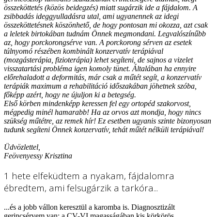
összeköttetés (közös beidegzés) miatt sugárzik ide a fájdalom. A
zsibbadás ideggyulladásra utal, ami ugyanennek az idegi
összeköttetésnek köszönhető, de hogy pontosan mi okozza, azt csak
a leletek birtokában tudnám Önnek megmondani. Legvalószínűbb
az, hogy porckorongsérve van. A porckorong sérven az esetek
túlnyomó részében kombinált konzervatív terápiával
(mozgásterápia, fizioterápia) lehet segíteni, de sajnos a vizelet
visszatartási probléma igen komoly tünet. Általában ha ennyire
előrehaladott a deformitás, már csak a műtét segít, a konzervatív
terápiák maximum a rehabilitáció időszakában jöhetnek szóba,
főképp azért, hogy ne újuljon ki a betegség.
Első körben mindenképp keressen fel egy ortopéd szakorvost,
mégpedig minél hamarabb! Ha az orvos azt mondja, hogy nincs
szükség műtétre, az remek hír! Ez esetben ugyanis szinte bizonyosan
tudunk segíteni Önnek konzervatív, tehát műtét nélküli terápiával!
Üdvözlettel,
Feövenyessy Krisztina
1 hete elfeküdtem a nyakam, fájdalomra
ébredtem, ami felsugárzik a tarkóra...
...és a jobb vállon keresztül a karomba is. Diagnosztizált
gerincsérvem van: a CV-VI magasságában kis körkörös