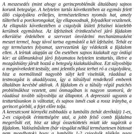
A meszesedés (mint ahogy a gerincproblémák általában) sajnos
korunk betegsége. A helytelen tartás következtében az egymás felett
álló csigolyákra erőteljes, természetellenes nyomás hat, amely
túlterheli a porckorongokat, így ellaposodnak, folyadékot veszítenek.
Az ellapulás következtében a csigolyák ízületi felszínei közelebb
kerülnek egymáshoz. Az ízfelszínek érintkezésével járó fájdalom
elkerülése érdekében a szervezet önvédelmi mechanizmusként
meszet termel, hogy távol tartsa egymástól a két ízfelszínt. Tehát ez
egy természetes folyamat, szervezetünk így védekezik a fájdalom
ellen. A leírtak alapján az Ön esetében sajnos kialakult egy ördögi
kör: az ülőmunkával járó folyamatos helytelen testtartás, illetve a
mozgáshiány járult hozzá a betegség kialakulásához. Ezt súlyosbítja
a megnövekedett testsúly, ami jelentős plusz terhet ró a csigolyákra,
hisz a normálisnál nagyobb súlyt kell viselniük, ráadásul a
testmozgást is akadályozza, így a túlsúllyal rendelkező emberek
általában kevésbé aktívak. A fájdalom és a túlsúly végül pszichés
problémákhoz vezetett, ami önmagában is nagyon szomorú, de
ráadásul tovább súlyosbítja az állapotot. A depresszió ugyanis a
testtartásunkon is változtat, és sajnos ismét csak a rossz irányba, a
gerincet görbíti, a fejet előre tolja.
A keresztcsont környéki zsibbadás a lumbális (tehát deréktáji) 1-es,
2-es csigolyák érintettségére utal, a jobb felső comb fájdalma
megerősíti ezt, hisz az idegi összeköttetés miatt ide sugárzik a
fájdalom. Valószínűsítem (bár vizsgálat nélkül természetesen biztosat
nem mondhatok) hogy a lumbális 1-2 csigolyák tájékán nagy