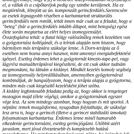
el, a vállak és a csípőtaréjok pedig egy szintbe kerüljenek. Ha ez
megtörténik, létrejött az ún. kompenzált gerincferdülés.Szerencsére
az esetek legnagyobb részében a karbantartott strukturális
gerincferdülés nem romlik, tehát innen már csak az a feladat, hogy a
"beteg" (bár a gerincferdülés inkább állapot, mint betegség) egész
élete során megtartsa az elért helyes izomegyensúlyt.
Összefoglalva tehát: a fiatal hölgy valószínűleg remek kezekben van
a gyógytornász kollégánál, és a leírtak alapján nem hiszem, hogy
bármilyen más terápiára szüksége lenne. A Dorn-terápia az ő
esetében nem hozna annyi hasznot, mint amennyi energiabefektetést
igényel. Esetleg érdemes lehet a gyógytornát kinezio-tape-pel, vagy
lágyrész manuálterápiával kiegészíteni, de ezt csak akkor tudnám
megmondani, ha látnám a kislányt. Mindkét kezelés komoly segítség
az izomegyensúly helyreállításában, amennyiben gyógytornával
kombináljuk, de hangsúlyozom, hogy a terápia alapja a gyógytorna,
minden más csak kiegészítő kezelésként jöhet szóba.
A kislány legfontosabb feladata pedig az, hogy akkor is rengeteget
mozogjon majd (élete végéig), amikor a gyógytornának egyszer
vége lesz. Az sem mindegy azonban, hogy hogyan és mit sportol. A
néptánc remek mozgásforma, nyugodtan folytathatja, de szüksége
lesz arra is, hogy a gerincét (illetve a gerincet stabilizáló izmokat)
folyamatosan karbantartsa. Érdemes lenne minél hamarabb
elkezdenie gerinctornázni, esetleg gerincjógázni. Utóbbit azért
javaslom, mert jóval élvezetesebb és komplexebb hatású