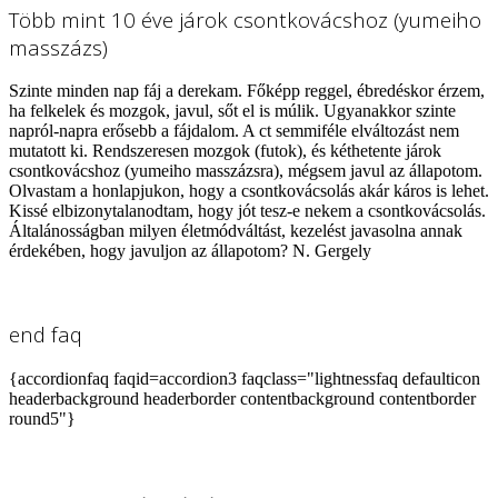
Több mint 10 éve járok csontkovácshoz (yumeiho
masszázs)
Szinte minden nap fáj a derekam. Főképp reggel, ébredéskor érzem,
ha felkelek és mozgok, javul, sőt el is múlik. Ugyanakkor szinte
napról-napra erősebb a fájdalom. A ct semmiféle elváltozást nem
mutatott ki. Rendszeresen mozgok (futok), és kéthetente járok
csontkovácshoz (yumeiho masszázsra), mégsem javul az állapotom.
Olvastam a honlapjukon, hogy a csontkovácsolás akár káros is lehet.
Kissé elbizonytalanodtam, hogy jót tesz-e nekem a csontkovácsolás.
Általánosságban milyen életmódváltást, kezelést javasolna annak
érdekében, hogy javuljon az állapotom? N. Gergely
end faq
{accordionfaq faqid=accordion3 faqclass="lightnessfaq defaulticon
headerbackground headerborder contentbackground contentborder
round5"}