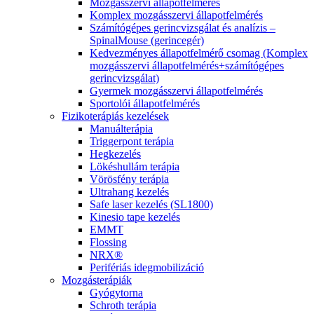
Mozgásszervi állapotfelmérés
Komplex mozgásszervi állapotfelmérés
Számítógépes gerincvizsgálat és analízis –
SpinalMouse (gerincegér)
Kedvezményes állapotfelmérő csomag (Komplex
mozgásszervi állapotfelmérés+számítógépes
gerincvizsgálat)
Gyermek mozgásszervi állapotfelmérés
Sportolói állapotfelmérés
Fizikoterápiás kezelések
Manuálterápia
Triggerpont terápia
Hegkezelés
Lökéshullám terápia
Vörösfény terápia
Ultrahang kezelés
Safe laser kezelés (SL1800)
Kinesio tape kezelés
EMMT
Flossing
NRX®
Perifériás idegmobilizáció
Mozgásterápiák
Gyógytorna
Schroth terápia