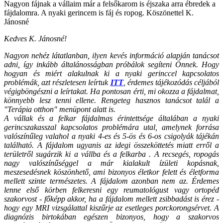
Nagyon fájnak a vállaim már a felsőkarom is éjszaka arra ébredek a
fájdalomra. A nyaki gerincem is fáj és ropog. Köszönettel K.
Jánosné
Kedves K. Jánosné!
Nagyon nehéz látatlanban, ilyen kevés információ alapján tanácsot
adni, így inkább általánosságban próbálok segíteni Önnek. Hogy
hogyan és miért alakulnak ki a nyaki gerinccel kapcsolatos
problémák, azt részletesen leírtuk
ITT
, érdemes tájékozódás céljából
végigböngészni a leírtakat. Ha pontosan érti, mi okozza a fájdalmat,
könnyebb lesz tenni ellene. Rengeteg hasznos tanácsot talál a
"Terápia otthon" menüpont alatt is.
A vállak és a felkar fájdalmas érintettsége általában a nyaki
gerincszakasszal kapcsolatos problémára utal, amelynek forrása
valószínűleg valahol a nyaki 4-es és 5-ös és 6-os csigolyák tájékán
található. A fájdalom ugyanis az idegi összeköttetés miatt erről a
területről sugárzik ki a vállba és a felkarba . A recsegés, ropogás
nagy valószínűséggel a már kialakult ízületi kopásnak,
meszesedésnek köszönhető, ami bizonyos életkor felett és életforma
mellett szinte természetes. A fájdalom azonban nem az. Érdemes
lenne első körben felkeresni egy reumatológust vagy ortopéd
szakorvost - főképp akkor, ha a fájdalom mellett zsibbadást is érez -
hogy egy MRI vizsgálattal kiszűrje az esetleges porckorongsérvet. A
diagnózis birtokában egészen bizonyos, hogy a szakorvos