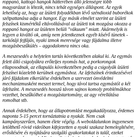
roppanó, kattogó hangok hátterében álló jelenségre több
magyarázat is létezik, nincs tehát egységes álláspont. Az egyik
lehetőség az, hogy az ízületi folyadékban lévő széndioxid buborékok
szétpattanása adja a hangot. Egy másik elmélet szerint az ízületi
felszínek kismértékű eltávolításával az ízületi tok mozgása okozza a
roppanó hangot az ízületen belüli "vákuum" miatt. Akármelyik is
legyen a kiváltó ok, amíg nem jelentkeznek egyéb kísérő tünetek -
tarkótáji fejfájás, nyaki izmok merevsége vagy fájdalma illetve
mozgásbeszűkülés – aggodalomra nincs oka.
A meszesedés a helytelen tartás következtében alakul ki. Az egymás
felett álló csigolyákra erőteljes nyomás hat, a porkorongok
ellaposodnak, az ellapulás következtében pedig a csigolyák ízületi
felszínei közelebb kerülnek egymáshoz. Az ízfelszínek érintkezésével
járó fájdalom elkerülése érdekében a szervezet önvédelmi
mechanizmusként meszet termel, hogy távol tartsa egymástól a két
ízfelszínt. A meszesedés hosszú távon sajnos komoly problémákhoz
vezethet, beszűkölhet a mozgástartomány, az agy vérellátása
romolhat stb.
Annak érdekében, hogy az állapotromlást megakadályozza, érdemes
naponta 5-15 percet tornáztatnia a nyakát. Nem csak
kampányszerűen, hanem élete végéig. A weboldalunkon ingyenesen
letölthető rövid videóban kifejezetten a nyaki szakasz bemelegítésére,
erősítésére és nyújtására szolgáló gyakorlatokat is talál, ezeket