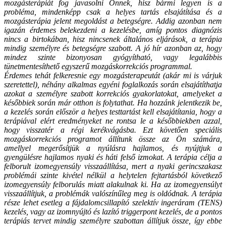
mozgásterápiát fog javasolni Önnek, hisz bármi legyen is a
probléma, mindenképp csak a helyes tartás elsajátítása és a
mozgásterápia jelent megoldást a betegségre. Addig azonban nem
igazán érdemes belekezdeni a kezelésbe, amíg pontos diagnózis
nincs a birtokában, hisz nincsenek általános eljárások, a terápia
mindig személyre és betegségre szabott. A jó hír azonban az, hogy
mindez szinte bizonyosan gyógyítható, vagy legalábbis
tünetmentesíthető egyszerű mozgáskorrekciós programmal.
Érdemes tehát felkeresnie egy mozgásterapeutát (akár mi is várjuk
szeretettel), néhány alkalmas egyéni foglalkozás során elsajátíthatja
azokat a személyre szabott korrekciós gyakorlatokat, amelyeket a
későbbiek során már otthon is folytathat. Ha hozzánk jelentkezik be,
a kezelés során először a helyes testtartást kell elsajátítania, hogy a
terápiával elért eredményeket ne rontsa le a későbbiekben azzal,
hogy visszatér a régi kerékvágásba. Ezt követően speciális
mozgáskorrekciós programot állítunk össze az Ön számára,
amellyel megerősítjük a nyúlásra hajlamos, és nyújtjuk a
gyengülésre hajlamos nyaki és háti felső izmokat. A terápia célja a
felborult izomegyensúly visszaállítása, mert a nyaki gerincszakasz
problémái szinte kivétel nélkül a helytelen fejtartásból következő
izomegyensúly felborulás miatt alakulnak ki. Ha az izomegyensúlyt
visszaállítjuk, a problémák valószínűleg meg is oldódnak. A terápia
része lehet esetleg a fájdalomcsillapító szelektív ingeráram (TENS)
kezelés, vagy az izomnyújtó és lazító triggerpont kezelés, de a pontos
terápiás tervet mindig személyre szabottan állítjuk össze, így ebbe