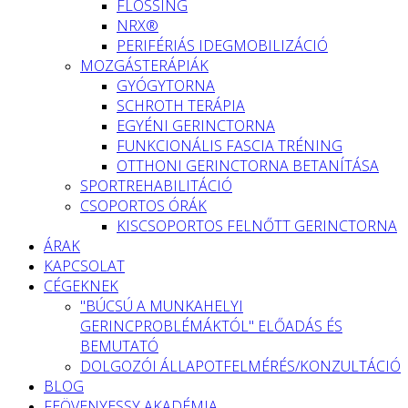
FLOSSING
NRX®
PERIFÉRIÁS IDEGMOBILIZÁCIÓ
MOZGÁSTERÁPIÁK
GYÓGYTORNA
SCHROTH TERÁPIA
EGYÉNI GERINCTORNA
FUNKCIONÁLIS FASCIA TRÉNING
OTTHONI GERINCTORNA BETANÍTÁSA
SPORTREHABILITÁCIÓ
CSOPORTOS ÓRÁK
KISCSOPORTOS FELNŐTT GERINCTORNA
ÁRAK
KAPCSOLAT
CÉGEKNEK
"BÚCSÚ A MUNKAHELYI
GERINCPROBLÉMÁKTÓL" ELŐADÁS ÉS
BEMUTATÓ
DOLGOZÓI ÁLLAPOTFELMÉRÉS/KONZULTÁCIÓ
BLOG
FEÖVENYESSY AKADÉMIA