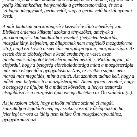
pedig kitüremkedhet, benyomódik a gerinccsatornába, és ott a
szalagot, ideggyököt, gerincvelőt, vagy a gerincvelő burkát nyomni
kezdi.
A már kialakult porckorongsérv kezelésére több lehetőség van.
Elsőként érdemes kiiktatni azokat a tényezőket, amelyek a
porckorongsérv kialakulásához vezettek (helytelen testtartás,
mozgáshiány, helytelen, az állapotnak nem megfelelő mozgásforma
stb.), majd ezt követi a speciális mozgásprogram, mozgásterápia. Az
esetek döntő többségében e kettő eredményre vezet, azaz
tünetmentes állapotot lehet elérni műtét nélkül is. Ritkán ugyan, de
előfordul, hogy a betegség előrehaladottsága miatt a mozgásterápia
már nem elegendő a gyógyuláshoz. Nos, ez esetben sajnos nem
marad más megoldás, mint a műtét. Azt azonban tudnia kell, hogy a
műtét nem helyettesíti a mozgásterápiát. Amennyiben szeretné, hogy
a betegség ne újuljon ki a műtétet követően, a helyes testtartás
elsajátítása és a mozgásterápia elengedhetetlen az Ön számára (is).
Azt javaslom tehát, hogy mielőtt műtétre szánná el magát,
konzultáljon legalább még egy szakorvossal! Főképp akkor, ha
jelenlegi orvosa ez idáig nem küldte Önt mozgásterapeutához,
gyógytornászhoz!