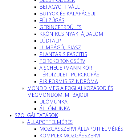
BEFAGYOTT VÁLL
BÜTYÖK ÉS KALAPÁCSUJJ
FÜLZÚGÁS
GERINCFERDÜLÉS
KRÓNIKUS NYAKFÁJDALOM
LÚDTALP
LUMBÁGÓ, ISIÁSZ
PLANTARIS FASCITIS
PORCKORONGSÉRV
A SCHEUERMANN KÓR
TÉRDÍZÜLETI PORCKOPÁS
PIRIFORMIS SZINDRÓMA
MONDD MEG A FOGLALKOZÁSOD ÉS
MEGMONDOM, MI BAJOD!
ÜLŐMUNKA
ÁLLÓMUNKA
SZOLGÁLTATÁSOK
ÁLLAPOTFELMÉRÉS
MOZGÁSSZERVI ÁLLAPOTFELMÉRÉS
KOMPLEX MOZGÁSSZERVI