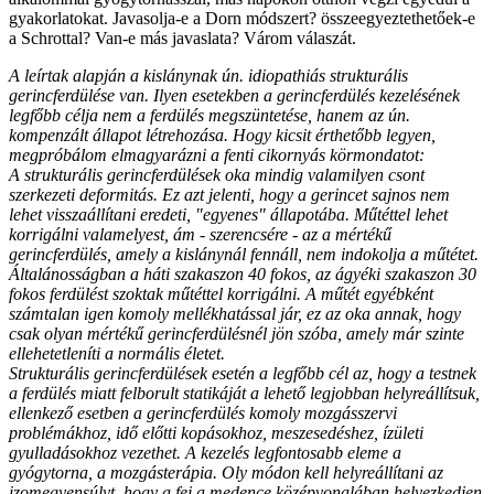
gyakorlatokat. Javasolja-e a Dorn módszert? összeegyeztethetőek-e
a Schrottal? Van-e más javaslata? Várom válaszát.
A leírtak alapján a kislánynak ún. idiopathiás strukturális
gerincferdülése van. Ilyen esetekben a gerincferdülés kezelésének
legfőbb célja nem a ferdülés megszüntetése, hanem az ún.
kompenzált állapot létrehozása. Hogy kicsit érthetőbb legyen,
megpróbálom elmagyarázni a fenti cikornyás körmondatot:
A strukturális gerincferdülések oka mindig valamilyen csont
szerkezeti deformitás. Ez azt jelenti, hogy a gerincet sajnos nem
lehet visszaállítani eredeti, "egyenes" állapotába. Műtéttel lehet
korrigálni valamelyest, ám - szerencsére - az a mértékű
gerincferdülés, amely a kislánynál fennáll, nem indokolja a műtétet.
Általánosságban a háti szakaszon 40 fokos, az ágyéki szakaszon 30
fokos ferdülést szoktak műtéttel korrigálni. A műtét egyébként
számtalan igen komoly mellékhatással jár, ez az oka annak, hogy
csak olyan mértékű gerincferdülésnél jön szóba, amely már szinte
ellehetetleníti a normális életet.
Strukturális gerincferdülések esetén a legfőbb cél az, hogy a testnek
a ferdülés miatt felborult statikáját a lehető legjobban helyreállítsuk,
ellenkező esetben a gerincferdülés komoly mozgásszervi
problémákhoz, idő előtti kopásokhoz, meszesedéshez, ízületi
gyulladásokhoz vezethet. A kezelés legfontosabb eleme a
gyógytorna, a mozgásterápia. Oly módon kell helyreállítani az
izomegyensúlyt, hogy a fej a medence középvonalában helyezkedjen