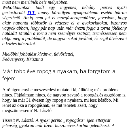
most nem merülnék bele mélyebben.
Weboldalunkon talál egy ingyenes, néhány perces nyaki
gerinctornát
ITT
, amely bármilyen nyakprobléma esetén bátran
végezhető. Amíg nem jut el mozgásterapeutához, javaslom, hogy
akár naponta többször is végezze el a gyakorlatokat, bizonyos
vagyok abban, hogy pár nap után már érezni fogja a torna jótékony
hatását! Miután a torna nem személyre szabott, természetesen nem
oldja meg a problémáit, de nagyon sokat javíthat, és segít átvészelni
a köztes időszakot.
Mielőbbi jobbulást kívánva, üdvözlettel,
Feövenyessy Krisztina
Már több éve ropog a nyakam, ha forgatom a
fejem...
A röntgen enyhe meszesedést mutatott ki, állítólag más probléma
nincs. Fájdalmam nincs, de nagyon zavaró a ropogás,és aggódom is,
hogy ha már 31 évesen így ropog a nyakam, mi lesz később. Mi
lehet az oka a ropogásnak, és mit tehetek azért, hogy
megszüntessem? N. László
Tisztelt N. László! A nyaki gerinc „ropogása” igen elterjedt
jelenség, gyakran már tízen- huszonéves korban jelentkezik. A