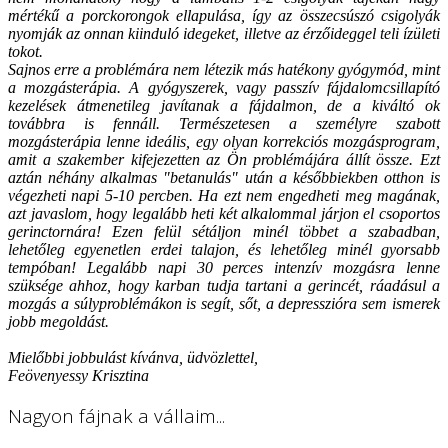
mértékű a porckorongok ellapulása, így az összecsúszó csigolyák
nyomják az onnan kiinduló idegeket, illetve az érzőideggel teli ízületi
tokot.
Sajnos erre a problémára nem létezik más hatékony gyógymód, mint
a mozgásterápia. A gyógyszerek, vagy passzív fájdalomcsillapító
kezelések átmenetileg javítanak a fájdalmon, de a kiváltó ok
továbbra is fennáll. Természetesen a személyre szabott
mozgásterápia lenne ideális, egy olyan korrekciós mozgásprogram,
amit a szakember kifejezetten az Ön problémájára állít össze. Ezt
aztán néhány alkalmas "betanulás" után a későbbiekben otthon is
végezheti napi 5-10 percben. Ha ezt nem engedheti meg magának,
azt javaslom, hogy legalább heti két alkalommal járjon el csoportos
gerinctornára! Ezen felül sétáljon minél többet a szabadban,
lehetőleg egyenetlen erdei talajon, és lehetőleg minél gyorsabb
tempóban! Legalább napi 30 perces intenzív mozgásra lenne
szüksége ahhoz, hogy karban tudja tartani a gerincét, ráadásul a
mozgás a súlyproblémákon is segít, sőt, a depresszióra sem ismerek
jobb megoldást.
Mielőbbi jobbulást kívánva, üdvözlettel,
Feövenyessy Krisztina
Nagyon fájnak a vállaim...