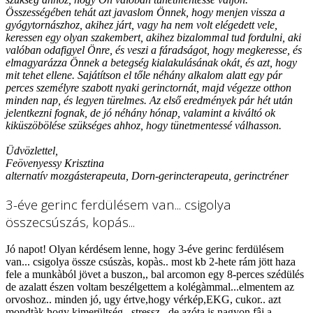
Összességében tehát azt javaslom Önnek, hogy menjen vissza a
gyógytornászhoz, akihez járt, vagy ha nem volt elégedett vele,
keressen egy olyan szakembert, akihez bizalommal tud fordulni, aki
valóban odafigyel Önre, és veszi a fáradságot, hogy megkeresse, és
elmagyarázza Önnek a betegség kialakulásának okát, és azt, hogy
mit tehet ellene. Sajátítson el tőle néhány alkalom alatt egy pár
perces személyre szabott nyaki gerinctornát, majd végezze otthon
minden nap, és legyen türelmes. Az első eredmények pár hét után
jelentkezni fognak, de jó néhány hónap, valamint a kiváltó ok
kiküszöbölése szükséges ahhoz, hogy tünetmentessé válhasson.
Üdvözlettel,
Feövenyessy Krisztina
alternatív mozgásterapeuta, Dorn-gerincterapeuta, gerinctréner
3-éve gerinc ferdülésem van... csigolya
összecsúszás, kopás...
Jó napot! Olyan kérdésem lenne, hogy 3-éve gerinc ferdülésem
van... csigolya össze csúszàs, kopàs.. most kb 2-hete rám jött haza
fele a munkàból jövet a buszon,, bal arcomon egy 8-perces szédülés
de azalatt észen voltam beszélgettem a kolégàmmal...elmentem az
orvoshoz.. minden jó, ugy értve,hogy vérkép,EKG, cukor.. azt
mondtàk hogy kimerültség.. stressz.. de azóta is nagyon fâj a