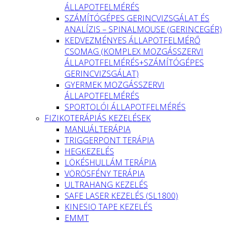
ÁLLAPOTFELMÉRÉS
SZÁMÍTÓGÉPES GERINCVIZSGÁLAT ÉS
ANALÍZIS – SPINALMOUSE (GERINCEGÉR)
KEDVEZMÉNYES ÁLLAPOTFELMÉRŐ
CSOMAG (KOMPLEX MOZGÁSSZERVI
ÁLLAPOTFELMÉRÉS+SZÁMÍTÓGÉPES
GERINCVIZSGÁLAT)
GYERMEK MOZGÁSSZERVI
ÁLLAPOTFELMÉRÉS
SPORTOLÓI ÁLLAPOTFELMÉRÉS
FIZIKOTERÁPIÁS KEZELÉSEK
MANUÁLTERÁPIA
TRIGGERPONT TERÁPIA
HEGKEZELÉS
LÖKÉSHULLÁM TERÁPIA
VÖRÖSFÉNY TERÁPIA
ULTRAHANG KEZELÉS
SAFE LASER KEZELÉS (SL1800)
KINESIO TAPE KEZELÉS
EMMT