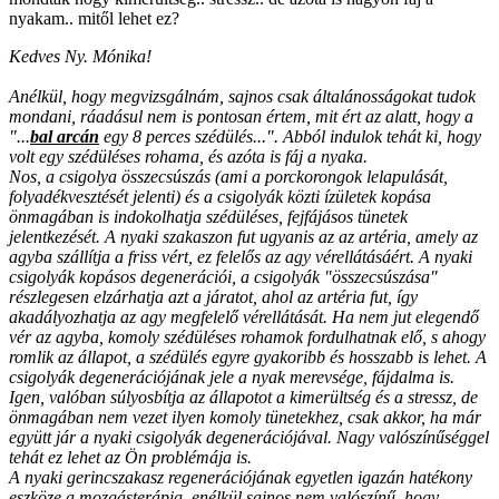
nyakam.. mitől lehet ez?
Kedves Ny. Mónika!
Anélkül, hogy megvizsgálnám, sajnos csak általánosságokat tudok
mondani, ráadásul nem is pontosan értem, mit ért az alatt, hogy a
"...
bal arcán
egy 8 perces szédülés...". Abból indulok tehát ki, hogy
volt egy szédüléses rohama, és azóta is fáj a nyaka.
Nos, a csigolya összecsúszás (ami a porckorongok lelapulását,
folyadékvesztését jelenti) és a csigolyák közti ízületek kopása
önmagában is indokolhatja szédüléses, fejfájásos tünetek
jelentkezését. A nyaki szakaszon fut ugyanis az az artéria, amely az
agyba szállítja a friss vért, ez felelős az agy vérellátásáért. A nyaki
csigolyák kopásos degenerációi, a csigolyák "összecsúszása"
részlegesen elzárhatja azt a járatot, ahol az artéria fut, így
akadályozhatja az agy megfelelő vérellátását. Ha nem jut elegendő
vér az agyba, komoly szédüléses rohamok fordulhatnak elő, s ahogy
romlik az állapot, a szédülés egyre gyakoribb és hosszabb is lehet. A
csigolyák degenerációjának jele a nyak merevsége, fájdalma is.
Igen, valóban súlyosbítja az állapotot a kimerültség és a stressz, de
önmagában nem vezet ilyen komoly tünetekhez, csak akkor, ha már
együtt jár a nyaki csigolyák degenerációjával. Nagy valószínűséggel
tehát ez lehet az Ön problémája is.
A nyaki gerincszakasz regenerációjának egyetlen igazán hatékony
eszköze a mozgásterápia, enélkül sajnos nem valószínű, hogy