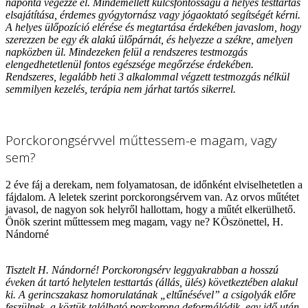
naponta végezze el. Mindemellett kulcsfontosságú a helyes testtartás
elsajátítása, érdemes gyógytornász vagy jógaoktató segítségét kérni.
A helyes ülőpozíció elérése és megtartása érdekében javaslom, hogy
szerezzen be egy ék alakú ülőpárnát, és helyezze a székre, amelyen
napközben ül. Mindezeken felül a rendszeres testmozgás
elengedhetetlenül fontos egészsége megőrzése érdekében.
Rendszeres, legalább heti 3 alkalommal végzett testmozgás nélkül
semmilyen kezelés, terápia nem járhat tartós sikerrel.
Porckorongsérvvel műttessem-e magam, vagy
sem?
2 éve fáj a derekam, nem folyamatosan, de időnként elviselhetetlen a
fájdalom. A leletek szerint porckorongsérvem van. Az orvos műtétet
javasol, de nagyon sok helyről hallottam, hogy a műtét elkerülhető.
Önök szerint műttessem meg magam, vagy ne? KÖszönettel, H.
Nándorné
Tisztelt H. Nándorné! Porckorongsérv leggyakrabban a hosszú
éveken át tartó helytelen testtartás (állás, ülés) következtében alakul
ki. A gerincszakasz homorulatának „eltűnésével” a csigolyák előre
feszülnek, a köztük található porckorong deformálódik, egy idő után