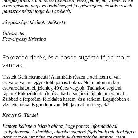
mozgásforma. Ha mindezt tudomásul veszi, pláne, ha örömét is leli
a mozgásban, nagy valószínűséggel jó egészségben, és különösebb
panaszok nélkül fogja élni az életét.
Jó egészséget kívánok Önöknek!
Üdvözlettel,
Feövenyessy Krisztina
Fokozódó derék, és alhasba sugárzó fájdalmaim
vannak...
Tisztelt Gerincterapeuta! A lumbális részen a gerincem el van
csavarodva ami egyre több panaszt okoz. Nem tudom mikor
csavarodhatott el, jelenleg 49 éves vagyok. Tudnak-e segíteni
rajtam? Fokozódó derék, és alhasba sugárzó fájdalnaim vannak.
Zsibbad a farpofám, féloldalt a hasam, és a sarkam. Legújabban a
vizelettartással is gondom van. Mit javasol, mit tegyek?
Kedves G. Tünde!
Látnom kellene a leleteit ahhoz, hogy pontos információval
szolgálhassak. A derékba, alhasba sugárzó fájdalmak mindenképp a
gerincoszlop lumbális szakaszának érintettségére utalnak, idegi