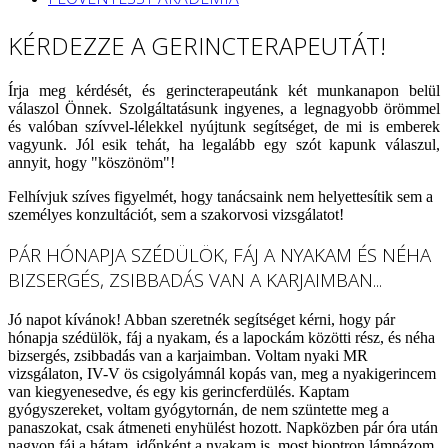
KÉRDEZZE A GERINCTERAPEUTÁT!
Írja meg kérdését, és gerincterapeutánk két munkanapon belül
válaszol Önnek. Szolgáltatásunk ingyenes, a legnagyobb örömmel
és valóban szívvel-lélekkel nyújtunk segítséget, de mi is emberek
vagyunk. Jól esik tehát, ha legalább egy szót kapunk válaszul,
annyit, hogy "köszönöm"!
Felhívjuk szíves figyelmét, hogy tanácsaink nem helyettesítik sem a
személyes konzultációt, sem a szakorvosi vizsgálatot!
PÁR HÓNAPJA SZÉDÜLÖK, FÁJ A NYAKAM ÉS NÉHA
BIZSERGÉS, ZSIBBADÁS VAN A KARJAIMBAN...
Jó napot kívánok! Abban szeretnék segítséget kérni, hogy pár
hónapja szédülök, fáj a nyakam, és a lapockám közötti rész, és néha
bizsergés, zsibbadás van a karjaimban. Voltam nyaki MR
vizsgálaton, IV-V ös csigolyámnál kopás van, meg a nyakigerincem
van kiegyenesedve, és egy kis gerincferdülés. Kaptam
gyógyszereket, voltam gyógytornán, de nem szüntette meg a
panaszokat, csak átmeneti enyhülést hozott. Napközben pár óra után
nagyon fáj a hátam, időnként a nyakam is, most bioptron lámpázom,