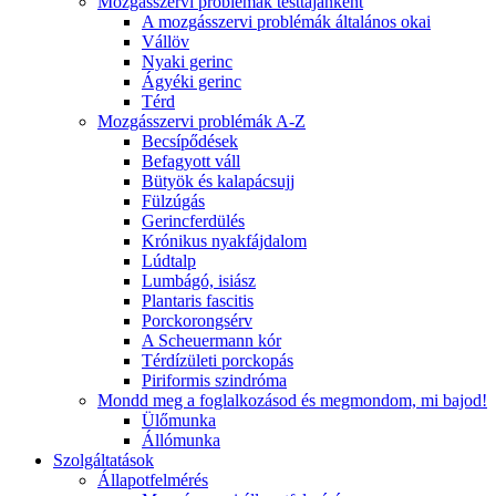
Mozgásszervi problémák testtájanként
A mozgásszervi problémák általános okai
Vállöv
Nyaki gerinc
Ágyéki gerinc
Térd
Mozgásszervi problémák A-Z
Becsípődések
Befagyott váll
Bütyök és kalapácsujj
Fülzúgás
Gerincferdülés
Krónikus nyakfájdalom
Lúdtalp
Lumbágó, isiász
Plantaris fascitis
Porckorongsérv
A Scheuermann kór
Térdízületi porckopás
Piriformis szindróma
Mondd meg a foglalkozásod és megmondom, mi bajod!
Ülőmunka
Állómunka
Szolgáltatások
Állapotfelmérés