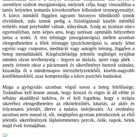
személyre szabott mozgásterápia, melynek célja, hogy visszaállítsa a
tartós helytelen testtartás következtében felbomlott izomegyensúlyt.
A kóros mintától függően ugyanis bizonyos túlműködő izmok
rövidülnek, más izmok pedig a fiziológiásnál kisebb mértékű
terhelés miatt petyhüdtté válnak, túlnyúlnak. Amíg az izomzat nincs
egyensúlyban, nem képes arra, hogy tartósan optimális helyzetben
tartsa a testet. A test tréningje (mozgásterápia) mellett azonban
elengedhetetlen a lélek tréningje (pszichoterápia) is, amely lehet
egyéni vagy csoportos, meditáció vagy autogén tréning, függően a
beteg mentalitásától. Kiegészítésképp jelentős segítséget nyújthat
minden olyan tevékenység – legyen az túrázás, sport vagy játék –
amely örömöt okoz a páciensnek és sikerélményt biztosít számára,
kiszakítja őt a mindennapos stresszhelyzetekből, kisebb-nagyobb
konfliktusokból, azaz kompenzálja a káros pszichés hatásokat.
Maga a gyógyulás azonban végső soron a beteg felelőssége.
Tudatában kell lennie annak, hogy hosszú és rögös út áll előtte jó
néhány akadállyal tarkítva, és el kell fogadnia, hogy a terápia
sikeréhez elengedhetetlen az elköteleződés, kitartás, az aktív és
folyamatos jelenlét, illetve a tudatos önfejlesztés. Az eredmény
azonban nem marad el, sőt, meglepően gyorsan jelentkeznek az első
jelentős sikerélmények fájdalommentes percek, órák, napok, hetek
majd évek formájában.