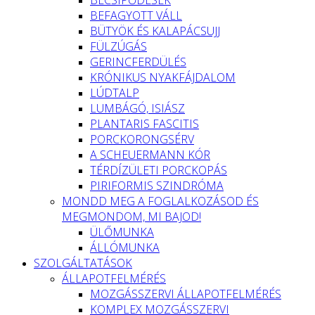
BEFAGYOTT VÁLL
BÜTYÖK ÉS KALAPÁCSUJJ
FÜLZÚGÁS
GERINCFERDÜLÉS
KRÓNIKUS NYAKFÁJDALOM
LÚDTALP
LUMBÁGÓ, ISIÁSZ
PLANTARIS FASCITIS
PORCKORONGSÉRV
A SCHEUERMANN KÓR
TÉRDÍZÜLETI PORCKOPÁS
PIRIFORMIS SZINDRÓMA
MONDD MEG A FOGLALKOZÁSOD ÉS
MEGMONDOM, MI BAJOD!
ÜLŐMUNKA
ÁLLÓMUNKA
SZOLGÁLTATÁSOK
ÁLLAPOTFELMÉRÉS
MOZGÁSSZERVI ÁLLAPOTFELMÉRÉS
KOMPLEX MOZGÁSSZERVI