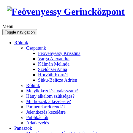
Menu
Toggle navigation
Rólunk
Csapatunk
Feövenyessy Krisztina
Varga Alexandra
Kálmán Melinda
Szelőczei Anna
Horváth Kornél
Sitku-Belicza Adrien
Rólunk
Melyik kezelést válasszam?
Hány alkalom szükséges?
Mit hozzak a kezelésre?
Partnerek/referenciák
Jelentkezés kezelésre
Publikációk
Adatkezelés
Panaszok