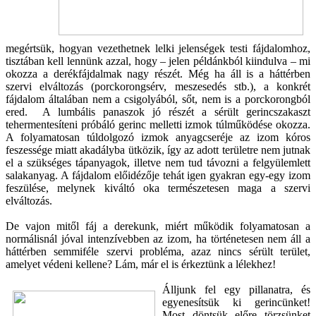
megértsük, hogyan vezethetnek lelki jelenségek testi fájdalomhoz,
tisztában kell lennünk azzal, hogy – jelen példánkból kiindulva – mi
okozza a derékfájdalmak nagy részét. Még ha áll is a háttérben
szervi elváltozás (porckorongsérv, meszesedés stb.), a konkrét
fájdalom általában nem a csigolyából, sőt, nem is a porckorongból
ered. A lumbális panaszok jó részét a sérült gerincszakaszt
tehermentesíteni próbáló gerinc melletti izmok túlműködése okozza.
A folyamatosan túldolgozó izmok anyagcseréje az izom kóros
feszessége miatt akadályba ütközik, így az adott területre nem jutnak
el a szükséges tápanyagok, illetve nem tud távozni a felgyülemlett
salakanyag. A fájdalom előidézője tehát igen gyakran egy-egy izom
feszülése, melynek kiváltó oka természetesen maga a szervi
elváltozás.
De vajon mitől fáj a derekunk, miért működik folyamatosan a
normálisnál jóval intenzívebben az izom, ha történetesen nem áll a
háttérben semmiféle szervi probléma, azaz nincs sérült terület,
amelyet védeni kellene? Lám, már el is érkeztünk a lélekhez!
Álljunk fel egy pillanatra, és
egyenesítsük ki gerincünket!
Most döntsük előre törzsünket