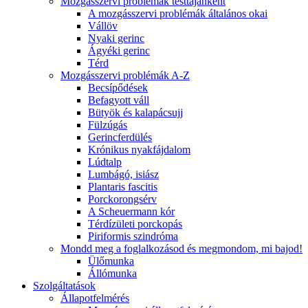
Mozgásszervi problémák testtájanként
A mozgásszervi problémák általános okai
Vállöv
Nyaki gerinc
Ágyéki gerinc
Térd
Mozgásszervi problémák A-Z
Becsípődések
Befagyott váll
Bütyök és kalapácsujj
Fülzúgás
Gerincferdülés
Krónikus nyakfájdalom
Lúdtalp
Lumbágó, isiász
Plantaris fascitis
Porckorongsérv
A Scheuermann kór
Térdízületi porckopás
Piriformis szindróma
Mondd meg a foglalkozásod és megmondom, mi bajod!
Ülőmunka
Állómunka
Szolgáltatások
Állapotfelmérés