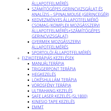
ÁLLAPOTFELMÉRÉS
SZÁMÍTÓGÉPES GERINCVIZSGÁLAT ÉS
ANALÍZIS – SPINALMOUSE (GERINCEGÉR)
KEDVEZMÉNYES ÁLLAPOTFELMÉRŐ
CSOMAG (KOMPLEX MOZGÁSSZERVI
ÁLLAPOTFELMÉRÉS+SZÁMÍTÓGÉPES
GERINCVIZSGÁLAT)
GYERMEK MOZGÁSSZERVI
ÁLLAPOTFELMÉRÉS
SPORTOLÓI ÁLLAPOTFELMÉRÉS
FIZIKOTERÁPIÁS KEZELÉSEK
MANUÁLTERÁPIA
TRIGGERPONT TERÁPIA
HEGKEZELÉS
LÖKÉSHULLÁM TERÁPIA
VÖRÖSFÉNY TERÁPIA
ULTRAHANG KEZELÉS
SAFE LASER KEZELÉS (SL1800)
KINESIO TAPE KEZELÉS
EMMT