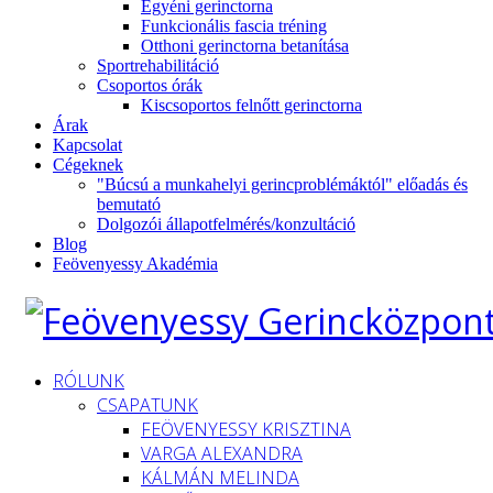
Egyéni gerinctorna
Funkcionális fascia tréning
Otthoni gerinctorna betanítása
Sportrehabilitáció
Csoportos órák
Kiscsoportos felnőtt gerinctorna
Árak
Kapcsolat
Cégeknek
"Búcsú a munkahelyi gerincproblémáktól" előadás és
bemutató
Dolgozói állapotfelmérés/konzultáció
Blog
Feövenyessy Akadémia
RÓLUNK
CSAPATUNK
FEÖVENYESSY KRISZTINA
VARGA ALEXANDRA
KÁLMÁN MELINDA