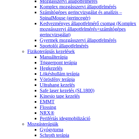
Mozgásszervi állapotfelmérés
Komplex mozgásszervi állapotfelmérés
Számítógépes gerincvizsgálat és analízis –
SpinalMouse (gerincegér)
Kedvezményes állapotfelmérő csomag (Komplex
mozgásszervi állapotfelmérés+számítógépes
gerincvizsgálat)
Gyermek mozgásszervi állapotfelmérés
Sportolói állapotfelmérés
Fizikoterápiás kezelések
Manuálterápia
Triggerpont terápia
Hegkezelés
Lökéshullám terápia
Vörösfény terápia
Ultrahang kezelés
Safe laser kezelés (SL1800)
Kinesio tape kezelés
EMMT
Flossing
NRX®
Perifériás idegmobilizáció
Mozgásterápiák
Gyógytorna
Schroth terápia