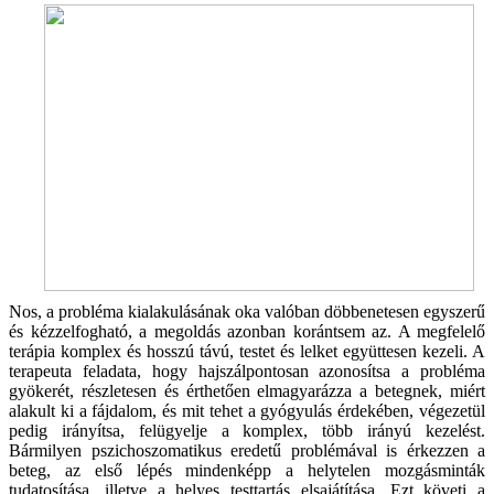
Nos, a probléma kialakulásának oka valóban döbbenetesen egyszerű
és kézzelfogható, a megoldás azonban korántsem az. A megfelelő
terápia komplex és hosszú távú, testet és lelket együttesen kezeli. A
terapeuta feladata, hogy hajszálpontosan azonosítsa a probléma
gyökerét, részletesen és érthetően elmagyarázza a betegnek, miért
alakult ki a fájdalom, és mit tehet a gyógyulás érdekében, végezetül
pedig irányítsa, felügyelje a komplex, több irányú kezelést.
Bármilyen pszichoszomatikus eredetű problémával is érkezzen a
beteg, az első lépés mindenképp a helytelen mozgásminták
tudatosítása, illetve a helyes testtartás elsajátítása. Ezt követi a