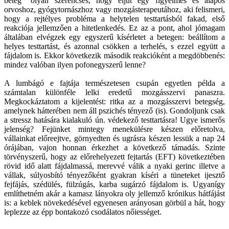
beteg” olyan szerencsés, hogy eljut egy figyelmes és alapos
orvoshoz, gyógytornászhoz vagy mozgásterapeutához, aki felismeri,
hogy a rejtélyes probléma a helytelen testtartásból fakad, első
reakciója jellemzően a hitetlenkedés. Ez az a pont, ahol jómagam
általában elvégzek egy egyszerű kísérletet a betegen: beállítom a
helyes testtartást, és azonnal csökken a terhelés, s ezzel együtt a
fájdalom is. Ekkor következik második reakcióként a megdöbbenés:
mindez valóban ilyen pofonegyszerű lenne?
A lumbágó e fajtája természetesen csupán egyetlen példa a
számtalan különféle lelki eredetű mozgásszervi panaszra.
Megkockáztatom a kijelentést: ritka az a mozgásszervi betegség,
amelynek hátterében nem áll pszichés tényező (is). Gondoljunk csak
a stressz hatására kialakuló ún. védekező testtartásra! Ugye ismerős
jelenség? Fejünket mintegy menekülésre készen előretolva,
vállainkat előreejtve, görnyedten és ugrásra készen lessük a nap 24
órájában, vajon honnan érkezhet a következő támadás. Szinte
törvényszerű, hogy az előrehelyezett fejtartás (EFT) következtében
rövid idő alatt fájdalmassá, merevvé válik a nyaki gerinc illetve a
vállak, súlyosbító tényezőként gyakran kíséri a tüneteket ijesztő
fejfájás, szédülés, fülzúgás, karba sugárzó fájdalom is. Ugyanígy
említhetném akár a kamasz lányokra oly jellemző krónikus hátfájást
is: a keblek növekedésével egyenesen arányosan görbül a hát, hogy
leplezze az épp bontakozó csodálatos nőiességet.