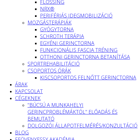
FLOSSING
NRX®
PERIFÉRIÁS IDEGMOBILIZÁCIÓ
MOZGÁSTERÁPIÁK
GYÓGYTORNA
SCHROTH TERÁPIA
EGYÉNI GERINCTORNA
FUNKCIONÁLIS FASCIA TRÉNING
OTTHONI GERINCTORNA BETANÍTÁSA
SPORTREHABILITÁCIÓ
CSOPORTOS ÓRÁK
KISCSOPORTOS FELNŐTT GERINCTORNA
ÁRAK
KAPCSOLAT
CÉGEKNEK
"BÚCSÚ A MUNKAHELYI
GERINCPROBLÉMÁKTÓL" ELŐADÁS ÉS
BEMUTATÓ
DOLGOZÓI ÁLLAPOTFELMÉRÉS/KONZULTÁCIÓ
BLOG
FEÖVENYESSY AKADÉMIA