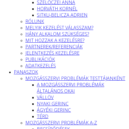
SZELŐCZEI ANNA
HORVÁTH KORNÉL
SITKU-BELICZA ADRIEN
RÓLUNK
MELYIK KEZELÉST VÁLASSZAM?
HÁNY ALKALOM SZÜKSÉGES?
MIT HOZZAK A KEZELÉSRE?
PARTNEREK/REFERENCIÁK
JELENTKEZÉS KEZELÉSRE
PUBLIKÁCIÓK
ADATKEZELÉS
PANASZOK
MOZGÁSSZERVI PROBLÉMÁK TESTTÁJANKÉNT
A MOZGÁSSZERVI PROBLÉMÁK
ÁLTALÁNOS OKAI
VÁLLÖV
NYAKI GERINC
ÁGYÉKI GERINC
TÉRD
MOZGÁSSZERVI PROBLÉMÁK A-Z
BECSÍPŐDÉSEK