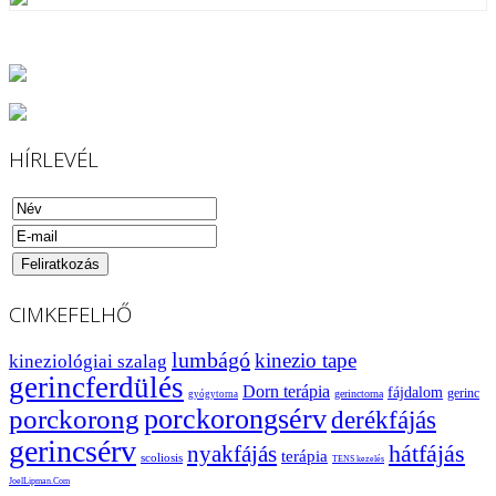
HÍRLEVÉL
CIMKEFELHŐ
lumbágó
kinezio tape
kineziológiai szalag
gerincferdülés
Dorn terápia
fájdalom
gerinc
gerinctorna
gyógytorna
porckorongsérv
porckorong
derékfájás
gerincsérv
hátfájás
nyakfájás
terápia
scoliosis
TENS kezelés
JoelLipman.Com