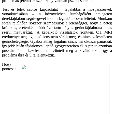
problémák jelentős része bizony valóban pszichés eredetű.
Test és lélek szoros kapcsolatát – legalábbis a mozgásszervek
vonatkozásában – a köznyelvben lumbágóként emlegetett
derékfájdalom segítségével tudom leginkább szemléltetni. Munkám
során feltűnően sokszor szembesülök a jelenséggel, hogy a beteg
krónikus, esetenként több éve tartó súlyos gerincfájdalmára nincs
szervi magyarázat. A képalkotó vizsgálatok (röntgen, CT, MR)
eredménye negatív, a páciens nem sérült meg, és nincs veleszületett
gerincbetegsége. Gyakorlatilag fogalma sincs, mi okozza panaszát,
így jobb híján fájdalomcsillapító gyógyszereken él. A pirula azonban
pusztán tüneti kezelés, nem szünteti meg a kiváltó okot, így a
probléma újra és újra jelentkezik.
Hogy
pontosan