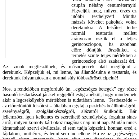
csupán néhány centiméternyit!
Figyeljük meg, milyen érzés ez
utóbbi testhelyzet! Mintha
mázsás köveket pakoltak volna
derekunkra. A felsőtest terhe
normál testtartás mellett
arányosan oszlik el a teljes
gerincoszlopon, ha azonban
előre döntjük törzsünket, a
terhelés szinte teljes mértékben a
gerincoszlop alsó szakaszát éri.
Az izmok megfeszülnek, és másodpercek alatt megfájdul a
derekunk. Képzeljük el, mi lenne, ha állandósulna e testtartás, és
derekunk folyamatosan a normál súly többszörösét cipelné!
Nos, a rendelőben megforduló ún. „egészséges betegek” egy része
hasonló testtartással jár-kel reggeltől estig anélkül, hogy mindennek
akár a legcsekélyebb mértékben is tudatában lenne. Testbeszéde –
az előredöntött felsőtest – általában egyfajta pszichés beállítottságról,
szerénységről, szolgálatkészségről, alázatról árulkodik. Bár
jellemzően igen kellemes és szerethető személyiség, fogalma sincs
arról, milyen komoly kárt okoz magának nap mint nap. Miután nincs
kimutatható szervi elváltozás, el sem tudja képzelni, honnan ered a
fájdalom, amit érez, és tenni sem tud ellene. Ha ez az „egészséges