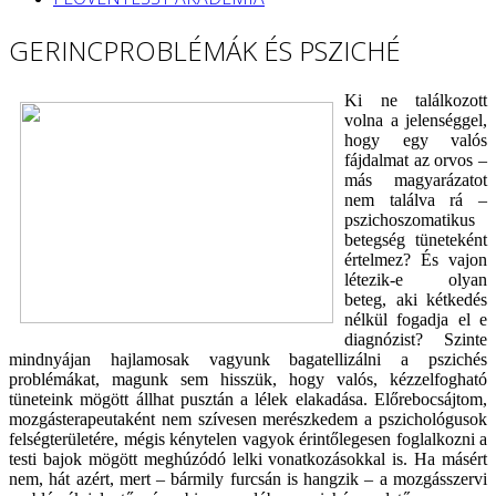
GERINCPROBLÉMÁK ÉS PSZICHÉ
Ki ne találkozott
volna a jelenséggel,
hogy egy valós
fájdalmat az orvos –
más magyarázatot
nem találva rá –
pszichoszomatikus
betegség tüneteként
értelmez? És vajon
létezik-e olyan
beteg, aki kétkedés
nélkül fogadja el e
diagnózist? Szinte
mindnyájan hajlamosak vagyunk bagatellizálni a pszichés
problémákat, magunk sem hisszük, hogy valós, kézzelfogható
tüneteink mögött állhat pusztán a lélek elakadása. Előrebocsájtom,
mozgásterapeutaként nem szívesen merészkedem a pszichológusok
felségterületére, mégis kénytelen vagyok érintőlegesen foglalkozni a
testi bajok mögött meghúzódó lelki vonatkozásokkal is. Ha másért
nem, hát azért, mert – bármily furcsán is hangzik – a mozgásszervi