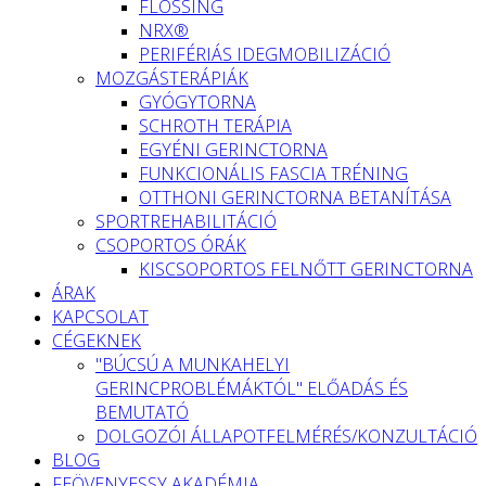
FLOSSING
NRX®
PERIFÉRIÁS IDEGMOBILIZÁCIÓ
MOZGÁSTERÁPIÁK
GYÓGYTORNA
SCHROTH TERÁPIA
EGYÉNI GERINCTORNA
FUNKCIONÁLIS FASCIA TRÉNING
OTTHONI GERINCTORNA BETANÍTÁSA
SPORTREHABILITÁCIÓ
CSOPORTOS ÓRÁK
KISCSOPORTOS FELNŐTT GERINCTORNA
ÁRAK
KAPCSOLAT
CÉGEKNEK
"BÚCSÚ A MUNKAHELYI
GERINCPROBLÉMÁKTÓL" ELŐADÁS ÉS
BEMUTATÓ
DOLGOZÓI ÁLLAPOTFELMÉRÉS/KONZULTÁCIÓ
BLOG
FEÖVENYESSY AKADÉMIA