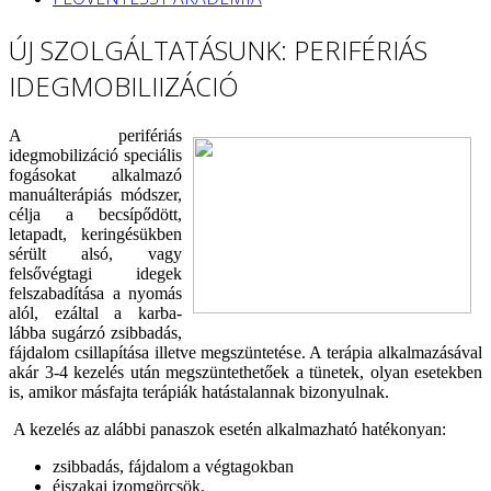
ÚJ SZOLGÁLTATÁSUNK: PERIFÉRIÁS
IDEGMOBILIIZÁCIÓ
A perifériás
idegmobilizáció speciális
fogásokat alkalmazó
manuálterápiás módszer,
célja a becsípődött,
letapadt, keringésükben
sérült alsó, vagy
felsővégtagi idegek
felszabadítása a nyomás
alól, ezáltal a karba-
lábba sugárzó zsibbadás,
fájdalom csillapítása illetve megszüntetése. A terápia alkalmazásával
akár 3-4 kezelés után megszüntethetőek a tünetek, olyan esetekben
is, amikor másfajta terápiák hatástalannak bizonyulnak.
A kezelés az alábbi panaszok esetén alkalmazható hatékonyan:
zsibbadás, fájdalom a végtagokban
éjszakai izomgörcsök,