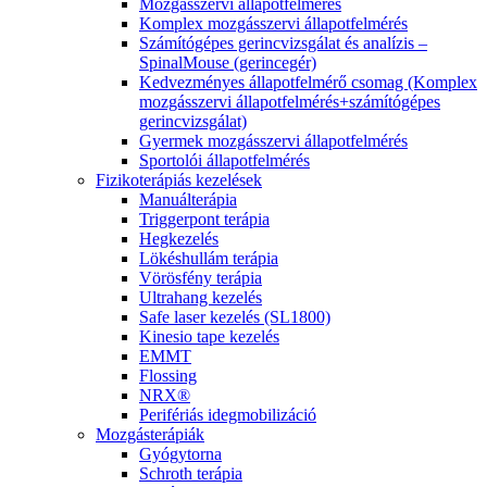
Mozgásszervi állapotfelmérés
Komplex mozgásszervi állapotfelmérés
Számítógépes gerincvizsgálat és analízis –
SpinalMouse (gerincegér)
Kedvezményes állapotfelmérő csomag (Komplex
mozgásszervi állapotfelmérés+számítógépes
gerincvizsgálat)
Gyermek mozgásszervi állapotfelmérés
Sportolói állapotfelmérés
Fizikoterápiás kezelések
Manuálterápia
Triggerpont terápia
Hegkezelés
Lökéshullám terápia
Vörösfény terápia
Ultrahang kezelés
Safe laser kezelés (SL1800)
Kinesio tape kezelés
EMMT
Flossing
NRX®
Perifériás idegmobilizáció
Mozgásterápiák
Gyógytorna
Schroth terápia