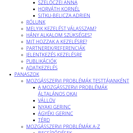
SZELŐCZEI ANNA
HORVÁTH KORNÉL
SITKU-BELICZA ADRIEN
RÓLUNK
MELYIK KEZELÉST VÁLASSZAM?
HÁNY ALKALOM SZÜKSÉGES?
MIT HOZZAK A KEZELÉSRE?
PARTNEREK/REFERENCIÁK
JELENTKEZÉS KEZELÉSRE
PUBLIKÁCIÓK
ADATKEZELÉS
PANASZOK
MOZGÁSSZERVI PROBLÉMÁK TESTTÁJANKÉNT
A MOZGÁSSZERVI PROBLÉMÁK
ÁLTALÁNOS OKAI
VÁLLÖV
NYAKI GERINC
ÁGYÉKI GERINC
TÉRD
MOZGÁSSZERVI PROBLÉMÁK A-Z
BECSÍPŐDÉSEK