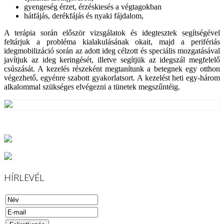
gyengeség érzet, érzéskiesés a végtagokban
hátfájás, derékfájás és nyaki fájdalom,
A terápia során először vizsgálatok és idegtesztek segítségével
feltárjuk a probléma kialakulásának okait, majd a perifériás
idegmobilizáció során az adott ideg célzott és speciális mozgatásával
javítjuk az ideg keringését, illetve segítjük az idegszál megfelelő
csúszását. A kezelés részeként megtanítunk a betegnek egy otthon
végezhető, egyénre szabott gyakorlatsort. A kezelést heti egy-három
alkalommal szükséges elvégezni a tünetek megszűntéig.
HÍRLEVÉL