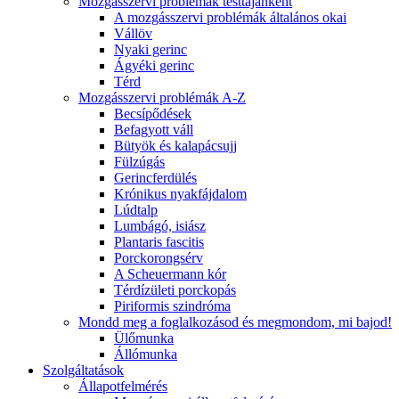
Mozgásszervi problémák testtájanként
A mozgásszervi problémák általános okai
Vállöv
Nyaki gerinc
Ágyéki gerinc
Térd
Mozgásszervi problémák A-Z
Becsípődések
Befagyott váll
Bütyök és kalapácsujj
Fülzúgás
Gerincferdülés
Krónikus nyakfájdalom
Lúdtalp
Lumbágó, isiász
Plantaris fascitis
Porckorongsérv
A Scheuermann kór
Térdízületi porckopás
Piriformis szindróma
Mondd meg a foglalkozásod és megmondom, mi bajod!
Ülőmunka
Állómunka
Szolgáltatások
Állapotfelmérés