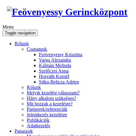
Menu
Toggle navigation
Rólunk
Csapatunk
Feövenyessy Krisztina
Varga Alexandra
Kálmán Melinda
Szelőczei Anna
Horváth Kornél
Sitku-Belicza Adrien
Rólunk
Melyik kezelést válasszam?
Hány alkalom szükséges?
Mit hozzak a kezelésre?
Partnerek/referenciák
Jelentkezés kezelésre
Publikációk
Adatkezelés
Panaszok