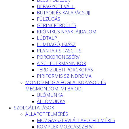
BEFAGYOTT VÁLL
BÜTYÖK ÉS KALAPÁCSUJJ
FÜLZÚGÁS
GERINCFERDÜLÉS
KRÓNIKUS NYAKFÁJDALOM
LÚDTALP
LUMBÁGÓ, ISIÁSZ
PLANTARIS FASCITIS
PORCKORONGSÉRV
A SCHEUERMANN KÓR
TÉRDÍZÜLETI PORCKOPÁS
PIRIFORMIS SZINDRÓMA
MONDD MEG A FOGLALKOZÁSOD ÉS
MEGMONDOM, MI BAJOD!
ÜLŐMUNKA
ÁLLÓMUNKA
SZOLGÁLTATÁSOK
ÁLLAPOTFELMÉRÉS
MOZGÁSSZERVI ÁLLAPOTFELMÉRÉS
KOMPLEX MOZGÁSSZERVI