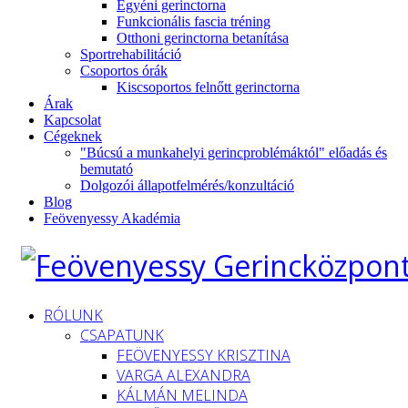
Egyéni gerinctorna
Funkcionális fascia tréning
Otthoni gerinctorna betanítása
Sportrehabilitáció
Csoportos órák
Kiscsoportos felnőtt gerinctorna
Árak
Kapcsolat
Cégeknek
"Búcsú a munkahelyi gerincproblémáktól" előadás és
bemutató
Dolgozói állapotfelmérés/konzultáció
Blog
Feövenyessy Akadémia
RÓLUNK
CSAPATUNK
FEÖVENYESSY KRISZTINA
VARGA ALEXANDRA
KÁLMÁN MELINDA