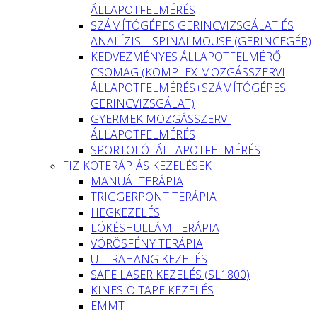
ÁLLAPOTFELMÉRÉS
SZÁMÍTÓGÉPES GERINCVIZSGÁLAT ÉS
ANALÍZIS – SPINALMOUSE (GERINCEGÉR)
KEDVEZMÉNYES ÁLLAPOTFELMÉRŐ
CSOMAG (KOMPLEX MOZGÁSSZERVI
ÁLLAPOTFELMÉRÉS+SZÁMÍTÓGÉPES
GERINCVIZSGÁLAT)
GYERMEK MOZGÁSSZERVI
ÁLLAPOTFELMÉRÉS
SPORTOLÓI ÁLLAPOTFELMÉRÉS
FIZIKOTERÁPIÁS KEZELÉSEK
MANUÁLTERÁPIA
TRIGGERPONT TERÁPIA
HEGKEZELÉS
LÖKÉSHULLÁM TERÁPIA
VÖRÖSFÉNY TERÁPIA
ULTRAHANG KEZELÉS
SAFE LASER KEZELÉS (SL1800)
KINESIO TAPE KEZELÉS
EMMT