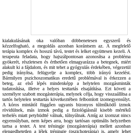
kialakulásának oka valóban döbbenetesen egyszerű és
kézzelfogható, a megoldás azonban korántsem az. A megfelelő
terápia komplex és hosszú távú, testet és lelket együttesen kezeli. A
terapeuta feladata, hogy hajszálpontosan azonosítsa a probléma
gyökerét, részletesen és érthetően elmagyarázza a betegnek, miért
alakult ki a fájdalom, és mit tehet a gyógyulás érdekében, végezetül
pedig irányítsa, felügyelje a komplex, több irányú kezelést.
Bármilyen pszichoszomatikus eredetű problémával is érkezzen a
beteg, az első lépés mindenképp a helytelen mozgásminták
tudatosítása, illetve a helyes testtartás elsajátítása. Ezt követi a
személyre szabott mozgásterápia, melynek célja, hogy visszaállítsa a
tartós helytelen testtartás következtében felbomlott izomegyensúlyt.
A kóros mintától függően ugyanis bizonyos túlműködő izmok
rövidülnek, más izmok pedig a fiziológiásnál kisebb mértékű
terhelés miatt petyhüdtté válnak, túlnyúlnak. Amíg az izomzat nincs
egyensúlyban, nem képes arra, hogy tartósan optimális helyzetben
tartsa a testet. A test tréningje (mozgásterápia) mellett azonban
elengedhetetlen a lélek tréningje (pszichoterápia) is, amely lehet