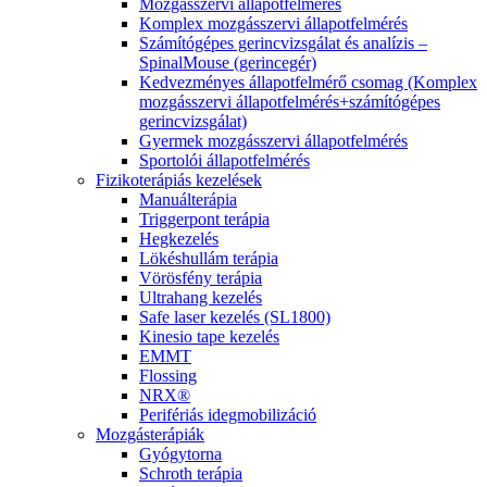
Mozgásszervi állapotfelmérés
Komplex mozgásszervi állapotfelmérés
Számítógépes gerincvizsgálat és analízis –
SpinalMouse (gerincegér)
Kedvezményes állapotfelmérő csomag (Komplex
mozgásszervi állapotfelmérés+számítógépes
gerincvizsgálat)
Gyermek mozgásszervi állapotfelmérés
Sportolói állapotfelmérés
Fizikoterápiás kezelések
Manuálterápia
Triggerpont terápia
Hegkezelés
Lökéshullám terápia
Vörösfény terápia
Ultrahang kezelés
Safe laser kezelés (SL1800)
Kinesio tape kezelés
EMMT
Flossing
NRX®
Perifériás idegmobilizáció
Mozgásterápiák
Gyógytorna
Schroth terápia