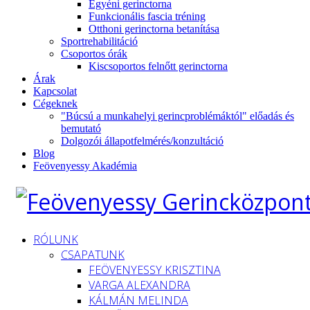
Egyéni gerinctorna
Funkcionális fascia tréning
Otthoni gerinctorna betanítása
Sportrehabilitáció
Csoportos órák
Kiscsoportos felnőtt gerinctorna
Árak
Kapcsolat
Cégeknek
"Búcsú a munkahelyi gerincproblémáktól" előadás és
bemutató
Dolgozói állapotfelmérés/konzultáció
Blog
Feövenyessy Akadémia
RÓLUNK
CSAPATUNK
FEÖVENYESSY KRISZTINA
VARGA ALEXANDRA
KÁLMÁN MELINDA