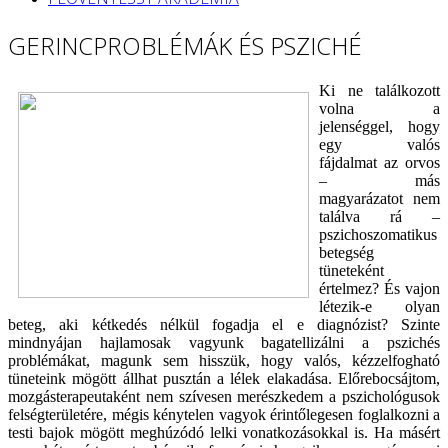
GERINCPROBLÉMÁK ÉS PSZICHÉ
Ki ne találkozott
volna a
jelenséggel, hogy
egy valós
fájdalmat az orvos
– más
magyarázatot nem
találva rá –
pszichoszomatikus
betegség
tüneteként
értelmez? És vajon
létezik-e olyan
beteg, aki kétkedés nélkül fogadja el e diagnózist? Szinte
mindnyájan hajlamosak vagyunk bagatellizálni a pszichés
problémákat, magunk sem hisszük, hogy valós, kézzelfogható
tüneteink mögött állhat pusztán a lélek elakadása. Előrebocsájtom,
mozgásterapeutaként nem szívesen merészkedem a pszichológusok
felségterületére, mégis kénytelen vagyok érintőlegesen foglalkozni a
testi bajok mögött meghúzódó lelki vonatkozásokkal is. Ha másért