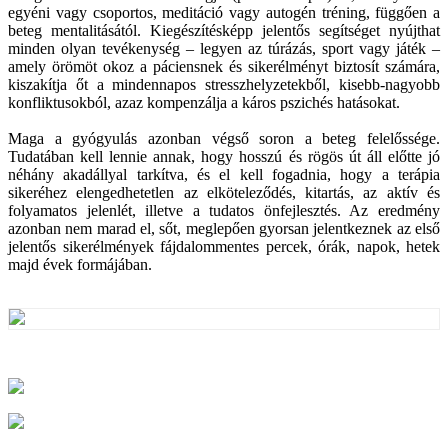
egyéni vagy csoportos, meditáció vagy autogén tréning, függően a
beteg mentalitásától. Kiegészítésképp jelentős segítséget nyújthat
minden olyan tevékenység – legyen az túrázás, sport vagy játék –
amely örömöt okoz a páciensnek és sikerélményt biztosít számára,
kiszakítja őt a mindennapos stresszhelyzetekből, kisebb-nagyobb
konfliktusokból, azaz kompenzálja a káros pszichés hatásokat.
Maga a gyógyulás azonban végső soron a beteg felelőssége.
Tudatában kell lennie annak, hogy hosszú és rögös út áll előtte jó
néhány akadállyal tarkítva, és el kell fogadnia, hogy a terápia
sikeréhez elengedhetetlen az elköteleződés, kitartás, az aktív és
folyamatos jelenlét, illetve a tudatos önfejlesztés. Az eredmény
azonban nem marad el, sőt, meglepően gyorsan jelentkeznek az első
jelentős sikerélmények fájdalommentes percek, órák, napok, hetek
majd évek formájában.