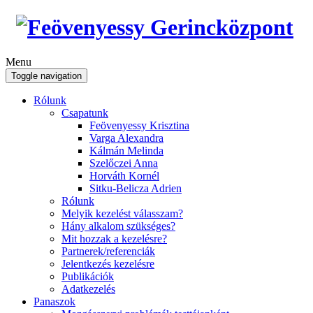
Menu
Toggle navigation
Rólunk
Csapatunk
Feövenyessy Krisztina
Varga Alexandra
Kálmán Melinda
Szelőczei Anna
Horváth Kornél
Sitku-Belicza Adrien
Rólunk
Melyik kezelést válasszam?
Hány alkalom szükséges?
Mit hozzak a kezelésre?
Partnerek/referenciák
Jelentkezés kezelésre
Publikációk
Adatkezelés
Panaszok