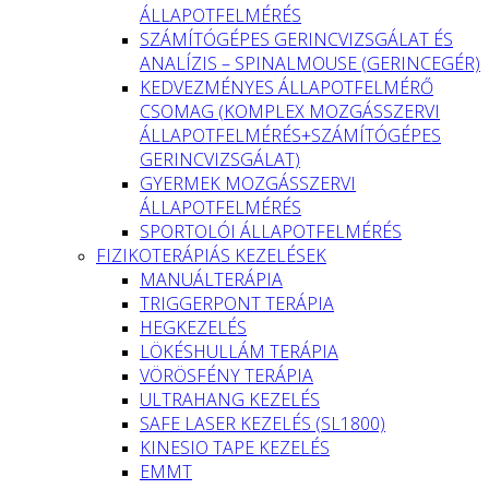
ÁLLAPOTFELMÉRÉS
SZÁMÍTÓGÉPES GERINCVIZSGÁLAT ÉS
ANALÍZIS – SPINALMOUSE (GERINCEGÉR)
KEDVEZMÉNYES ÁLLAPOTFELMÉRŐ
CSOMAG (KOMPLEX MOZGÁSSZERVI
ÁLLAPOTFELMÉRÉS+SZÁMÍTÓGÉPES
GERINCVIZSGÁLAT)
GYERMEK MOZGÁSSZERVI
ÁLLAPOTFELMÉRÉS
SPORTOLÓI ÁLLAPOTFELMÉRÉS
FIZIKOTERÁPIÁS KEZELÉSEK
MANUÁLTERÁPIA
TRIGGERPONT TERÁPIA
HEGKEZELÉS
LÖKÉSHULLÁM TERÁPIA
VÖRÖSFÉNY TERÁPIA
ULTRAHANG KEZELÉS
SAFE LASER KEZELÉS (SL1800)
KINESIO TAPE KEZELÉS
EMMT