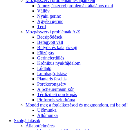
Mozgásszervi problémák testtájanként
A mozgásszervi problémák általános okai
Vállöv
Nyaki gerinc
Ágyéki gerinc
Térd
Mozgásszervi problémák A-Z
Becsípődések
Befagyott váll
Bütyök és kalapácsujj
Fülzúgás
Gerincferdülés
Krónikus nyakfájdalom
Lúdtalp
Lumbágó, isiász
Plantaris fascitis
Porckorongsérv
A Scheuermann kór
Térdízületi porckopás
Piriformis szindróma
Mondd meg a foglalkozásod és megmondom, mi bajod!
Ülőmunka
Állómunka
Szolgáltatások
Állapotfelmérés