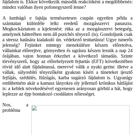
fájdalom is. Ekkor következik második reakcióként a megdöbbenés:
mindez valóban ilyen pofonegyszerű lenne?
A lumbágó e fajtája természetesen csupán egyetlen példa a
számtalan különféle lelki eredetű mozgásszervi panaszra.
Megkockáztatom a kijelentést: ritka az a mozgásszervi betegség,
amelynek hátterében nem áll pszichés tényező (is). Gondoljunk csak
a stressz hatására kialakuló ún. védekező testtartásra! Ugye ismerős
jelenség? Fejünket mintegy menekülésre készen előretolva,
vállainkat előreejtve, görnyedten és ugrásra készen lessük a nap 24
órájában, vajon honnan érkezhet a következő támadás. Szinte
törvényszerű, hogy az előrehelyezett fejtartás (EFT) következtében
rövid idő alatt fájdalmassá, merevvé válik a nyaki gerinc illetve a
vállak, súlyosbító tényezőként gyakran kíséri a tüneteket ijesztő
fejfájás, szédülés, fülzúgás, karba sugárzó fájdalom is. Ugyanígy
említhetném akár a kamasz lányokra oly jellemző krónikus hátfájást
is: a keblek növekedésével egyenesen arányosan görbül a hát, hogy
leplezze az épp bontakozó csodálatos nőiességet.
Nos, a
probléma