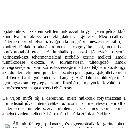
fájdalomhoz, tisztában kell lennünk azzal, hogy – jelen példánkból
kiindulva – mi okozza a derékfájdalmak nagy részét. Még ha áll is a
háttérben szervi elváltozás (porckorongsérv, meszesedés stb.), a
konkrét fájdalom általában nem a csigolyából, sőt, nem is a
porckorongból ered. A lumbális panaszok jó részét a sérült
gerincszakaszt tehermentesíteni próbáló gerinc melletti izmok
túlműködése okozza. A folyamatosan túldolgozó izmok
anyagcseréje az izom kóros feszessége miatt akadályba ütközik, így
az adott területre nem jutnak el a szükséges tápanyagok, illetve nem
tud távozni a felgyülemlett salakanyag. A fájdalom előidézője tehát
igen gyakran egy-egy izom feszülése, melynek kiváltó oka
természetesen maga a szervi elváltozás.
De vajon mitől fáj a derekunk, miért működik folyamatosan a
normálisnál jóval intenzívebben az izom, ha történetesen nem áll a
háttérben semmiféle szervi probléma, azaz nincs sérült terület,
amelyet védeni kellene? Lám, már el is érkeztünk a lélekhez!
Álljunk fel egy pillanatra, és egyenesítsük ki gerincünket!