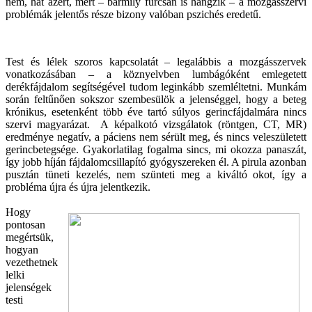
nem, hát azért, mert – bármily furcsán is hangzik – a mozgásszervi
problémák jelentős része bizony valóban pszichés eredetű.
Test és lélek szoros kapcsolatát – legalábbis a mozgásszervek
vonatkozásában – a köznyelvben lumbágóként emlegetett
derékfájdalom segítségével tudom leginkább szemléltetni. Munkám
során feltűnően sokszor szembesülök a jelenséggel, hogy a beteg
krónikus, esetenként több éve tartó súlyos gerincfájdalmára nincs
szervi magyarázat. A képalkotó vizsgálatok (röntgen, CT, MR)
eredménye negatív, a páciens nem sérült meg, és nincs veleszületett
gerincbetegsége. Gyakorlatilag fogalma sincs, mi okozza panaszát,
így jobb híján fájdalomcsillapító gyógyszereken él. A pirula azonban
pusztán tüneti kezelés, nem szünteti meg a kiváltó okot, így a
probléma újra és újra jelentkezik.
Hogy
pontosan
megértsük,
hogyan
vezethetnek
lelki
jelenségek
testi