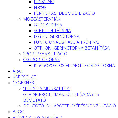
FLOSSING
NRX®
PERIFÉRIÁS IDEGMOBILIZÁCIÓ
MOZGÁSTERÁPIÁK
GYÓGYTORNA
SCHROTH TERÁPIA
EGYÉNI GERINCTORNA
FUNKCIONÁLIS FASCIA TRÉNING
OTTHONI GERINCTORNA BETANÍTÁSA
SPORTREHABILITÁCIÓ
CSOPORTOS ÓRÁK
KISCSOPORTOS FELNŐTT GERINCTORNA
ÁRAK
KAPCSOLAT
CÉGEKNEK
"BÚCSÚ A MUNKAHELYI
GERINCPROBLÉMÁKTÓL" ELŐADÁS ÉS
BEMUTATÓ
DOLGOZÓI ÁLLAPOTFELMÉRÉS/KONZULTÁCIÓ
BLOG
FEÖVENYESSY AKADÉMIA