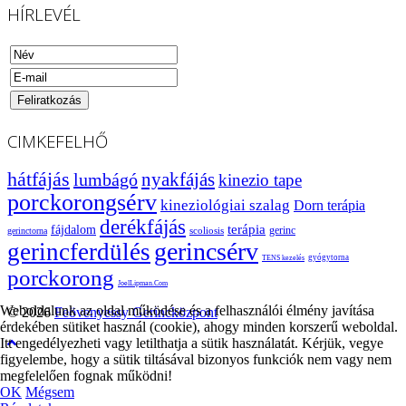
HÍRLEVÉL
CIMKEFELHŐ
hátfájás
nyakfájás
lumbágó
kinezio tape
porckorongsérv
kineziológiai szalag
Dorn terápia
derékfájás
terápia
fájdalom
gerinc
scoliosis
gerinctorna
gerincsérv
gerincferdülés
gyógytorna
TENS kezelés
porckorong
JoelLipman.Com
Weboldalunk az oldal működése és a felhasználói élmény javítása
© 2026
Feövenyessy Gerincközpont
érdekében sütiket használ (cookie), ahogy minden korszerű weboldal.
Itt engedélyezheti vagy letilthatja a sütik használatát. Kérjük, vegye
figyelembe, hogy a sütik tiltásával bizonyos funkciók nem vagy nem
megfelelően fognak működni!
OK
Mégsem