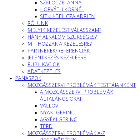
SZELŐCZEI ANNA
HORVÁTH KORNÉL
SITKU-BELICZA ADRIEN
RÓLUNK
MELYIK KEZELÉST VÁLASSZAM?
HÁNY ALKALOM SZÜKSÉGES?
MIT HOZZAK A KEZELÉSRE?
PARTNEREK/REFERENCIÁK
JELENTKEZÉS KEZELÉSRE
PUBLIKÁCIÓK
ADATKEZELÉS
PANASZOK
MOZGÁSSZERVI PROBLÉMÁK TESTTÁJANKÉNT
A MOZGÁSSZERVI PROBLÉMÁK
ÁLTALÁNOS OKAI
VÁLLÖV
NYAKI GERINC
ÁGYÉKI GERINC
TÉRD
MOZGÁSSZERVI PROBLÉMÁK A-Z
BECSÍPŐDÉSEK