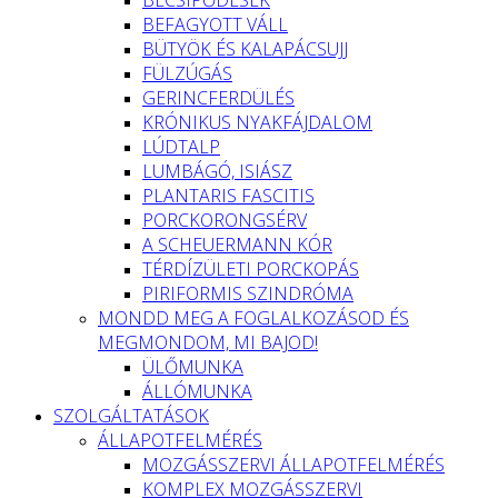
BEFAGYOTT VÁLL
BÜTYÖK ÉS KALAPÁCSUJJ
FÜLZÚGÁS
GERINCFERDÜLÉS
KRÓNIKUS NYAKFÁJDALOM
LÚDTALP
LUMBÁGÓ, ISIÁSZ
PLANTARIS FASCITIS
PORCKORONGSÉRV
A SCHEUERMANN KÓR
TÉRDÍZÜLETI PORCKOPÁS
PIRIFORMIS SZINDRÓMA
MONDD MEG A FOGLALKOZÁSOD ÉS
MEGMONDOM, MI BAJOD!
ÜLŐMUNKA
ÁLLÓMUNKA
SZOLGÁLTATÁSOK
ÁLLAPOTFELMÉRÉS
MOZGÁSSZERVI ÁLLAPOTFELMÉRÉS
KOMPLEX MOZGÁSSZERVI