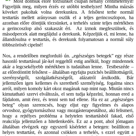
Most döntsük előre törzsünket csupán néhány centiméternyit!
Figyeljük meg, milyen érzés ez utóbbi testhelyzet! Mintha mázsás
köveket pakoltak volna derekunkra. A felsőtest terhe normál
testtartás mellett arányosan oszlik el a teljes gerincoszlopon, ha
azonban előre döntjük törzsünket, a terhelés szinte teljes mértékben
a gerincoszlop alsó szakaszát éri. Az izmok megfeszülnek, és
másodpercek alatt megfájdul a derekunk. Képzeljük el, mi lenne, ha
állandósulna e testtartás, és derekunk folyamatosan a normál súly
többszörösét cipelné!
Nos, a rendelőben megforduló ún. „egészséges betegek” egy része
hasonló testtartással jár-kel reggeltől estig anélkül, hogy mindennek
akár a legcsekélyebb mértékben is tudatában lenne. Testbeszéde –
az előredöntött felsőtest – általában egyfajta pszichés beállítottságról,
szerénységről, szolgálatkészségről, alázatról árulkodik. Bár
jellemzően igen kellemes és szerethető személyiség, fogalma sincs
arról, milyen komoly kárt okoz magának nap mint nap. Miután nincs
kimutatható szervi elváltozás, el sem tudja képzelni, honnan ered a
fájdalom, amit érez, és tenni sem tud ellene. Ha ez az „egészséges
beteg” olyan szerencsés, hogy eljut egy figyelmes és alapos
orvoshoz, gyógytornászhoz vagy mozgásterapeutához, aki felismeri,
hogy a rejtélyes probléma a helytelen testtartásból fakad, első
reakciója jellemzően a hitetlenkedés. Ez az a pont, ahol jómagam
általában elvégzek egy egyszerű kísérletet a betegen: beállítom a
helyes testtartást, és azonnal csökken a terhelés, s ezzel együtt a