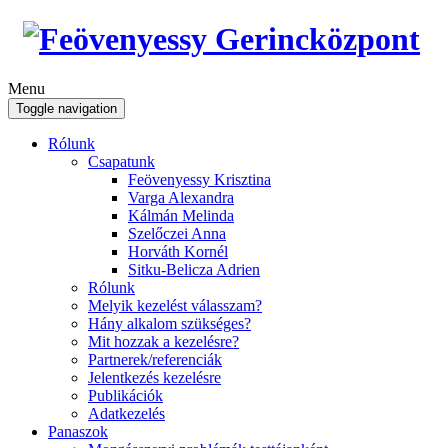
Menu
Toggle navigation
Rólunk
Csapatunk
Feövenyessy Krisztina
Varga Alexandra
Kálmán Melinda
Szelőczei Anna
Horváth Kornél
Sitku-Belicza Adrien
Rólunk
Melyik kezelést válasszam?
Hány alkalom szükséges?
Mit hozzak a kezelésre?
Partnerek/referenciák
Jelentkezés kezelésre
Publikációk
Adatkezelés
Panaszok