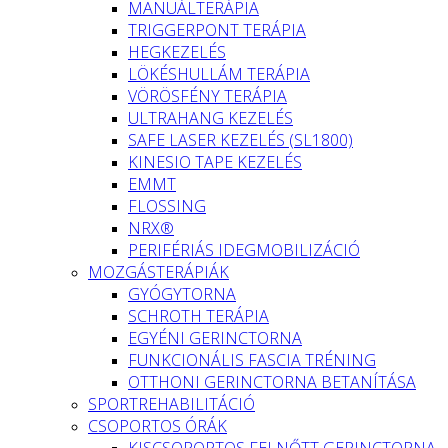
MANUÁLTERÁPIA
TRIGGERPONT TERÁPIA
HEGKEZELÉS
LÖKÉSHULLÁM TERÁPIA
VÖRÖSFÉNY TERÁPIA
ULTRAHANG KEZELÉS
SAFE LASER KEZELÉS (SL1800)
KINESIO TAPE KEZELÉS
EMMT
FLOSSING
NRX®
PERIFÉRIÁS IDEGMOBILIZÁCIÓ
MOZGÁSTERÁPIÁK
GYÓGYTORNA
SCHROTH TERÁPIA
EGYÉNI GERINCTORNA
FUNKCIONÁLIS FASCIA TRÉNING
OTTHONI GERINCTORNA BETANÍTÁSA
SPORTREHABILITÁCIÓ
CSOPORTOS ÓRÁK
KISCSOPORTOS FELNŐTT GERINCTORNA