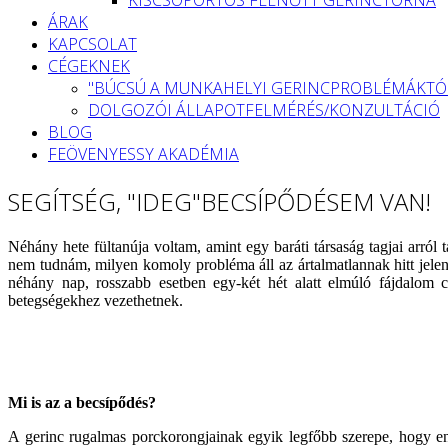
ÁRAK
KAPCSOLAT
CÉGEKNEK
"BÚCSÚ A MUNKAHELYI GERINCPROBLÉMÁKTÓ
DOLGOZÓI ÁLLAPOTFELMÉRÉS/KONZULTÁCIÓ
BLOG
FEÖVENYESSY AKADÉMIA
SEGÍTSÉG, "IDEG"BECSÍPŐDÉSEM VAN!
Néhány hete fültanúja voltam, amint egy baráti társaság tagjai arról
nem tudnám, milyen komoly probléma áll az ártalmatlannak hitt jelen
néhány nap, rosszabb esetben egy-két hét alatt elmúló fájdalom c
betegségekhez vezethetnek.
Mi is az a becsípődés?
A gerinc rugalmas porckorongjainak egyik legfőbb szerepe, hogy en