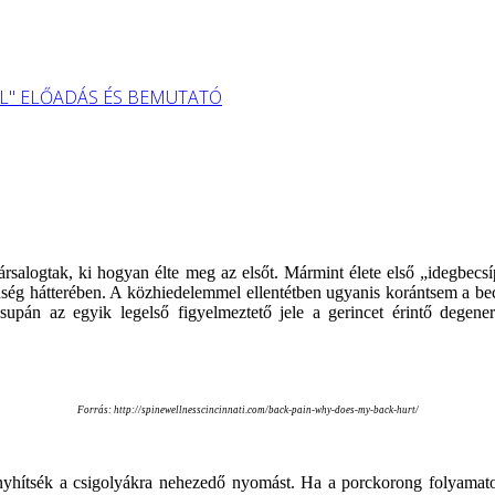
L" ELŐADÁS ÉS BEMUTATÓ
 társalogtak, ki hogyan élte meg az elsőt. Mármint élete első „idegbec
ség hátterében. A közhiedelemmel ellentétben ugyanis korántsem a becs
supán az egyik legelső figyelmeztető jele a gerincet érintő degene
Forrás: http://spinewellnesscincinnati.com/back-pain-why-does-my-back-hurt/
yhítsék a csigolyákra nehezedő nyomást. Ha a porckorong folyamatos