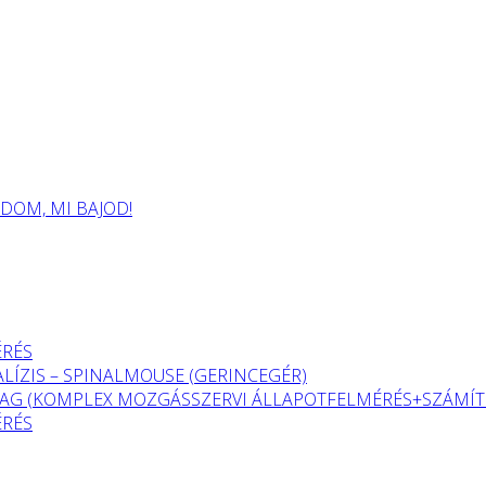
OM, MI BAJOD!
ÉRÉS
LÍZIS – SPINALMOUSE (GERINCEGÉR)
G (KOMPLEX MOZGÁSSZERVI ÁLLAPOTFELMÉRÉS+SZÁMÍTÓ
ÉRÉS