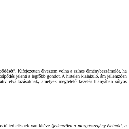
sípődését”. Kifejezetten élveztem volna a színes élménybeszámolót, ha
ípődés jelenti a legfőbb gondot. A hirtelen kialakuló, ám jellemzően
ratív elváltozásoknak, amelyek megfelelő kezelés hiányában súlyos
 túlterhelésnek van kitéve (
jellemzően a mozgásszegény életmód, a