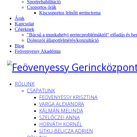
Sportrehabilitáció
Csoportos órák
Kiscsoportos felnőtt gerinctorna
Árak
Kapcsolat
Cégeknek
"Búcsú a munkahelyi gerincproblémáktól" előadás és be
Dolgozói állapotfelmérés/konzultáció
Blog
Feövenyessy Akadémia
RÓLUNK
CSAPATUNK
FEÖVENYESSY KRISZTINA
VARGA ALEXANDRA
KÁLMÁN MELINDA
SZELŐCZEI ANNA
HORVÁTH KORNÉL
SITKU-BELICZA ADRIEN