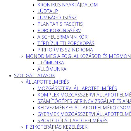
KRÓNIKUS NYAKFÁJDALOM
LÚDTALP
LUMBÁGÓ, ISIÁSZ
PLANTARIS FASCITIS
PORCKORONGSÉRV
A SCHEUERMANN KÓR
TÉRDÍZÜLETI PORCKOPÁS
PIRIFORMIS SZINDRÓMA
MONDD MEG A FOGLALKOZÁSOD ÉS MEGMOND
ÜLŐMUNKA
ÁLLÓMUNKA
SZOLGÁLTATÁSOK
ÁLLAPOTFELMÉRÉS
MOZGÁSSZERVI ÁLLAPOTFELMÉRÉS
KOMPLEX MOZGÁSSZERVI ÁLLAPOTFELM
SZÁMÍTÓGÉPES GERINCVIZSGÁLAT ÉS ANA
KEDVEZMÉNYES ÁLLAPOTFELMÉRŐ CSOMA
GYERMEK MOZGÁSSZERVI ÁLLAPOTFELM
SPORTOLÓI ÁLLAPOTFELMÉRÉS
FIZIKOTERÁPIÁS KEZELÉSEK