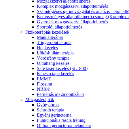
Mozgásszervi állapotfelmérés
Komplex mozgásszervi állapotfelmérés
Számítógépes gerincvizsgálat és analízis – Spinal
Kedvezményes állapotfelmérő csomag (Komplex mo
Gyermek mozgásszervi állapotfelmérés
Sportolói állapotfelmérés
Fizikoterápiás kezelések
Manuálterápia
Triggerpont terápia
Hegkezelés
Lökéshullám terápia
Vörösfény terápia
Ultrahang kezelés
Safe laser kezelés (SL1800)
Kinesio tape kezelés
EMMT
Flossing
NRX®
Perifériás idegmobilizáció
Mozgásterápiák
Gyógytorna
Schroth terápia
Egyéni gerinctorna
Funkcionális fascia tréning
Otthoni gerinctorna betanítása