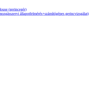
Mouse (gerincegér)
zgásszervi állapotfelmérés+számítógépes gerincvizsgálat)