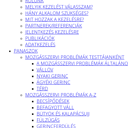
RÓLUNK
MELYIK KEZELÉST VÁLASSZAM?
HÁNY ALKALOM SZÜKSÉGES?
MIT HOZZAK A KEZELÉSRE?
PARTNEREK/REFERENCIÁK
JELENTKEZÉS KEZELÉSRE
PUBLIKÁCIÓK
ADATKEZELÉS
PANASZOK
MOZGÁSSZERVI PROBLÉMÁK TESTTÁJANKÉNT
A MOZGÁSSZERVI PROBLÉMÁK ÁLTALÁNO
VÁLLÖV
NYAKI GERINC
ÁGYÉKI GERINC
TÉRD
MOZGÁSSZERVI PROBLÉMÁK A-Z
BECSÍPŐDÉSEK
BEFAGYOTT VÁLL
BÜTYÖK ÉS KALAPÁCSUJJ
FÜLZÚGÁS
GERINCFERDÜLÉS