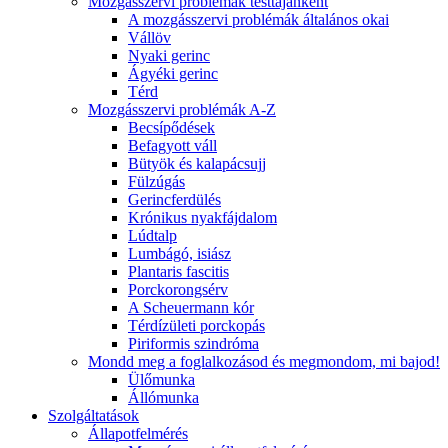
Mozgásszervi problémák testtájanként
A mozgásszervi problémák általános okai
Vállöv
Nyaki gerinc
Ágyéki gerinc
Térd
Mozgásszervi problémák A-Z
Becsípődések
Befagyott váll
Bütyök és kalapácsujj
Fülzúgás
Gerincferdülés
Krónikus nyakfájdalom
Lúdtalp
Lumbágó, isiász
Plantaris fascitis
Porckorongsérv
A Scheuermann kór
Térdízületi porckopás
Piriformis szindróma
Mondd meg a foglalkozásod és megmondom, mi bajod!
Ülőmunka
Állómunka
Szolgáltatások
Állapotfelmérés