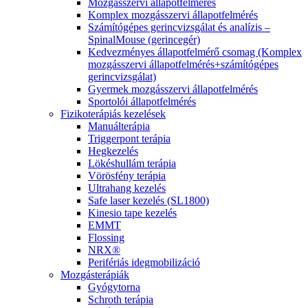
Mozgásszervi állapotfelmérés
Komplex mozgásszervi állapotfelmérés
Számítógépes gerincvizsgálat és analízis –
SpinalMouse (gerincegér)
Kedvezményes állapotfelmérő csomag (Komplex
mozgásszervi állapotfelmérés+számítógépes
gerincvizsgálat)
Gyermek mozgásszervi állapotfelmérés
Sportolói állapotfelmérés
Fizikoterápiás kezelések
Manuálterápia
Triggerpont terápia
Hegkezelés
Lökéshullám terápia
Vörösfény terápia
Ultrahang kezelés
Safe laser kezelés (SL1800)
Kinesio tape kezelés
EMMT
Flossing
NRX®
Perifériás idegmobilizáció
Mozgásterápiák
Gyógytorna
Schroth terápia