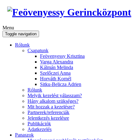
Menu
Toggle navigation
Rólunk
Csapatunk
Feövenyessy Krisztina
Varga Alexandra
Kálmán Melinda
Szelőczei Anna
Horváth Kornél
Sitku-Belicza Adrien
Rólunk
Melyik kezelést válasszam?
Hány alkalom szükséges?
Mit hozzak a kezelésre?
Partnerek/referenciák
Jelentkezés kezelésre
Publikációk
Adatkezelés
Panaszok