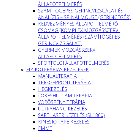
ÁLLAPOTFELMÉRÉS
SZÁMÍTÓGÉPES GERINCVIZSGÁLAT ÉS
ANALÍZIS – SPINALMOUSE (GERINCEGÉR)
KEDVEZMÉNYES ÁLLAPOTFELMÉRŐ
CSOMAG (KOMPLEX MOZGÁSSZERVI
ÁLLAPOTFELMÉRÉS+SZÁMÍTÓGÉPES
GERINCVIZSGÁLAT)
GYERMEK MOZGÁSSZERVI
ÁLLAPOTFELMÉRÉS
SPORTOLÓI ÁLLAPOTFELMÉRÉS
FIZIKOTERÁPIÁS KEZELÉSEK
MANUÁLTERÁPIA
TRIGGERPONT TERÁPIA
HEGKEZELÉS
LÖKÉSHULLÁM TERÁPIA
VÖRÖSFÉNY TERÁPIA
ULTRAHANG KEZELÉS
SAFE LASER KEZELÉS (SL1800)
KINESIO TAPE KEZELÉS
EMMT