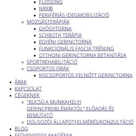
FLOSSING
NRX®
PERIFÉRIÁS IDEGMOBILIZÁCIÓ
MOZGÁSTERÁPIÁK
GYÓGYTORNA
SCHROTH TERÁPIA
EGYÉNI GERINCTORNA
FUNKCIONÁLIS FASCIA TRÉNING
OTTHONI GERINCTORNA BETANÍTÁSA
SPORTREHABILITÁCIÓ
CSOPORTOS ÓRÁK
KISCSOPORTOS FELNŐTT GERINCTORNA
ÁRAK
KAPCSOLAT
CÉGEKNEK
"BÚCSÚ A MUNKAHELYI
GERINCPROBLÉMÁKTÓL" ELŐADÁS ÉS
BEMUTATÓ
DOLGOZÓI ÁLLAPOTFELMÉRÉS/KONZULTÁCIÓ
BLOG
FEÖVENYESSY AKADÉMIA