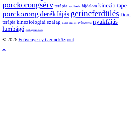
porckorongsérv
kinezio tape
terápia
fájdalom
scoliosis
gerincferdülés
porckorong
derékfájás
Dorn
nyakfájás
kineziológiai szalag
terápia
gyógytorna
TENS kezelés
lumbágó
JoelLipman.Com
© 2026
Feövenyessy Gerincközpont