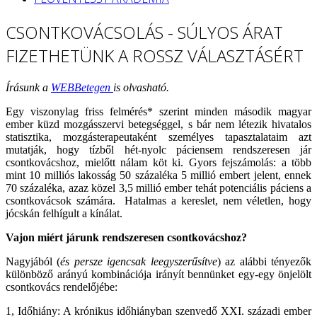
CSONTKOVÁCSOLÁS - SÚLYOS ÁRAT
FIZETHETÜNK A ROSSZ VÁLASZTÁSÉRT
Írásunk a
WEBBetegen
is olvasható.
Egy viszonylag friss felmérés* szerint minden második magyar
ember küzd mozgásszervi betegséggel, s bár nem létezik hivatalos
statisztika, mozgásterapeutaként személyes tapasztalataim azt
mutatják, hogy tízből hét-nyolc páciensem rendszeresen jár
csontkovácshoz, mielőtt nálam köt ki. Gyors fejszámolás: a több
mint 10 milliós lakosság 50 százaléka 5 millió embert jelent, ennek
70 százaléka, azaz közel 3,5 millió ember tehát potenciális páciens a
csontkovácsok számára. Hatalmas a kereslet, nem véletlen, hogy
jócskán felhígult a kínálat.
Vajon miért járunk rendszeresen csontkovácshoz?
Nagyjából (
és persze igencsak leegyszerűsítve
) az alábbi tényezők
különböző arányú kombinációja irányít bennünket egy-egy önjelölt
csontkovács rendelőjébe:
1, Időhiány: A krónikus időhiányban szenvedő XXI. századi ember