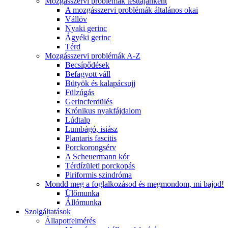
Mozgásszervi problémák testtájanként
A mozgásszervi problémák általános okai
Vállöv
Nyaki gerinc
Ágyéki gerinc
Térd
Mozgásszervi problémák A-Z
Becsípődések
Befagyott váll
Bütyök és kalapácsujj
Fülzúgás
Gerincferdülés
Krónikus nyakfájdalom
Lúdtalp
Lumbágó, isiász
Plantaris fascitis
Porckorongsérv
A Scheuermann kór
Térdízületi porckopás
Piriformis szindróma
Mondd meg a foglalkozásod és megmondom, mi bajod!
Ülőmunka
Állómunka
Szolgáltatások
Állapotfelmérés