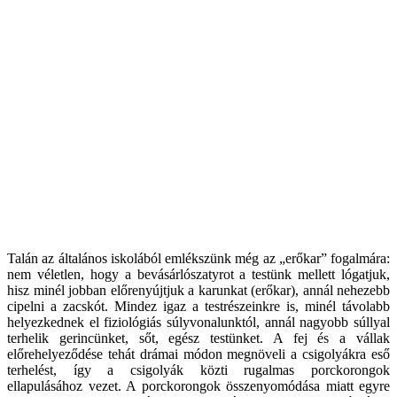
Talán az általános iskolából emlékszünk még az „erőkar” fogalmára:
nem véletlen, hogy a bevásárlószatyrot a testünk mellett lógatjuk,
hisz minél jobban előrenyújtjuk a karunkat (erőkar), annál nehezebb
cipelni a zacskót. Mindez igaz a testrészeinkre is, minél távolabb
helyezkednek el fiziológiás súlyvonalunktól, annál nagyobb súllyal
terhelik gerincünket, sőt, egész testünket. A fej és a vállak
előrehelyeződése tehát drámai módon megnöveli a csigolyákra eső
terhelést, így a csigolyák közti rugalmas porckorongok
ellapulásához vezet. A porckorongok összenyomódása miatt egyre