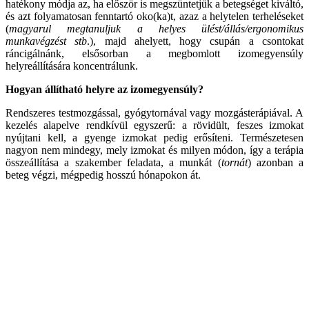
hatékony módja az, ha először is megszüntetjük a betegséget kiváltó,
és azt folyamatosan fenntartó oko(ka)t, azaz a helytelen terheléseket
(
magyarul
megtanuljuk a helyes ülést/állás/ergonomikus
munkavégzést
stb
.), majd ahelyett, hogy csupán a csontokat
ráncigálnánk, elsősorban a megbomlott izomegyensúly
helyreállítására koncentrálunk.
Hogyan állítható helyre az izomegyensúly?
Rendszeres testmozgással, gyógytornával vagy mozgásterápiával. A
kezelés alapelve rendkívül egyszerű: a rövidült, feszes izmokat
nyújtani kell, a gyenge izmokat pedig erősíteni. Természetesen
nagyon nem mindegy, mely izmokat és milyen módon, így a terápia
összeállítása a szakember feladata, a munkát (
tornát
) azonban a
beteg végzi, mégpedig hosszú hónapokon át.