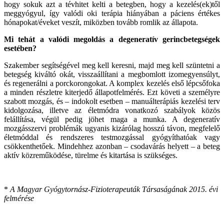
hogy sokuk azt a tévhitet kelti a betegben, hogy a kezelés(ek)től
meggyógyul, így valódi oki terápia hiányában a páciens értékes
hónapokat/éveket veszít, miközben tovább romlik az állapota.
Mi tehát a valódi megoldás a degeneratív gerincbetegségek
esetében?
Szakember segítségével meg kell keresni, majd meg kell szüntetni a
betegség kiváltó okát, visszaállítani a megbomlott izomegyensúlyt,
és regenerálni a porckorongokat. A komplex kezelés első lépcsőfoka
a minden részletre kiterjedő állapotfelmérés. Ezt követi a személyre
szabott mozgás, és – indokolt esetben – manuálterápiás kezelési terv
kidolgozása, illetve az életmódra vonatkozó szabályok közös
felállítása, végül pedig jöhet maga a munka. A degeneratív
mozgásszervi problémák ugyanis kizárólag hosszú távon, megfelelő
életmóddal és rendszeres testmozgással gyógyíthatóak vagy
csökkenthetőek. Mindehhez azonban – csodavárás helyett – a beteg
aktív közreműködése, türelme és kitartása is szükséges.
*
A Magyar Gyógytornász-Fizioterapeuták Társaságának 2015. évi
felmérése