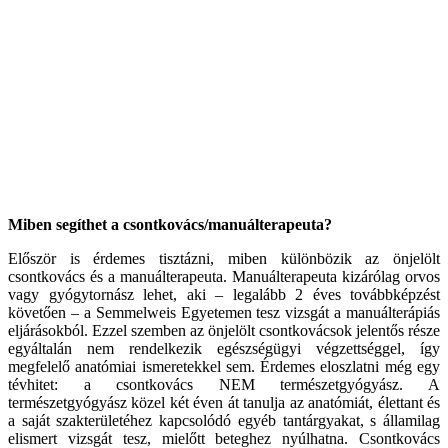
Miben segíthet a csontkovács/manuálterapeuta?
Először is érdemes tisztázni, miben különbözik az önjelölt
csontkovács és a manuálterapeuta. Manuálterapeuta kizárólag orvos
vagy gyógytornász lehet, aki – legalább 2 éves továbbképzést
követően – a Semmelweis Egyetemen tesz vizsgát a manuálterápiás
eljárásokból. Ezzel szemben az önjelölt csontkovácsok jelentős része
egyáltalán nem rendelkezik egészségügyi végzettséggel, így
megfelelő anatómiai ismeretekkel sem. Érdemes eloszlatni még egy
tévhitet: a csontkovács NEM természetgyógyász. A
természetgyógyász közel két éven át tanulja az anatómiát, élettant és
a saját szakterületéhez kapcsolódó egyéb tantárgyakat, s államilag
elismert vizsgát tesz, mielőtt beteghez nyúlhatna. Csontkovács