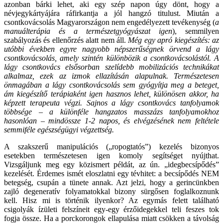
azonban bárki lehet, aki egy szép napon úgy dönt, hogy a
névjegykártyájára ráfirkantja a jól hangzó titulust. Miután a
csontkovácsolás Magyarországon nem engedélyezett tevékenység (
a
manuálterápia és a természetgyógyászat igen
), semmilyen
szabályozás és ellenőrzés alatt nem áll.
Még egy apró kiegészítés: az
utóbbi években egyre nagyobb népszerűségnek örvend a lágy
csontkovácsolás, amely szintén különbözik a csontkovácsolástól. A
lágy csontkovács elsősorban szelídebb mobilizációs technikákat
alkalmaz, ezek az izmok ellazításán alapulnak. Természetesen
önmagában a lágy csontkovácsolás sem gyógyítja meg a beteget,
ám kiegészítő terápiaként igen hasznos lehet, különösen akkor, ha
képzett terapeuta végzi. Sajnos a lágy csontkovács tanfolyamok
többsége – a különféle hangzatos masszázs tanfolyamokhoz
hasonlóan – mindössze 1-2 napos, és elvégzésének nem feltétele
semmiféle egészségügyi végzettség.
A szakszerű manipulációs („ropogtatós”) kezelés bizonyos
esetekben természetesen igen komoly segítséget nyújthat.
Vizsgáljunk meg egy közismert példát, az ún. „idegbecsípődés”
kezelését. Érdemes ismét eloszlatni egy tévhitet: a becsípődés NEM
betegség, csupán a tünete annak. Azt jelzi, hogy a gerincünkben
zajló degeneratív folyamatokkal bizony sürgősen foglalkoznunk
kell. Hisz mi is történik ilyenkor? Az egymás felett található
csigolyák ízületi felszíneit egy-egy érzőidegekkel teli feszes tok
fogja össze. Ha a porckorongok ellapulása miatt csökken a távolság