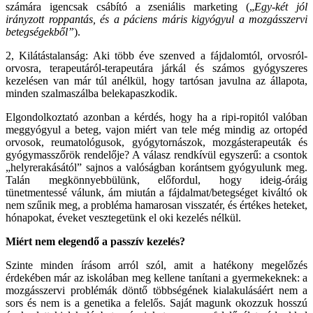
számára igencsak csábító a zseniális marketing („
Egy-két jól
irányzott roppantás, és a páciens máris kigyógyul a mozgásszervi
betegségekből”
).
2, Kilátástalanság: Aki több éve szenved a fájdalomtól, orvosról-
orvosra, terapeutáról-terapeutára járkál és számos gyógyszeres
kezelésen van már túl anélkül, hogy tartósan javulna az állapota,
minden szalmaszálba belekapaszkodik.
Elgondolkoztató azonban a kérdés, hogy ha a ripi-ropitól valóban
meggyógyul a beteg, vajon miért van tele még mindig az ortopéd
orvosok, reumatológusok, gyógytornászok, mozgásterapeuták és
gyógymasszőrök rendelője? A válasz rendkívül egyszerű: a csontok
„helyrerakásától” sajnos a valóságban korántsem gyógyulunk meg.
Talán megkönnyebbülünk, előfordul, hogy ideig-óráig
tünetmentessé válunk, ám miután a fájdalmat/betegséget kiváltó ok
nem szűnik meg, a probléma hamarosan visszatér, és értékes heteket,
hónapokat, éveket vesztegetünk el oki kezelés nélkül.
Miért nem elegendő a passzív kezelés?
Szinte minden írásom arról szól, amit a hatékony megelőzés
érdekében már az iskolában meg kellene tanítani a gyermekeknek: a
mozgásszervi problémák döntő többségének kialakulásáért nem a
sors és nem is a genetika a felelős. Saját magunk okozzuk hosszú