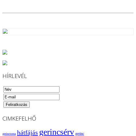
HÍRLEVÉL
CIMKEFELHŐ
gerincsérv
hátfájás
gerinc
gerinctorna