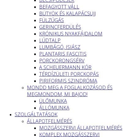
BEFAGYOTT VÁLL
BÜTYÖK ÉS KALAPÁCSUJJ
FÜLZÚGÁS
GERINCFERDÜLÉS
KRÓNIKUS NYAKFÁJDALOM
LÚDTALP
LUMBÁGÓ, ISIÁSZ
PLANTARIS FASCITIS
PORCKORONGSÉRV
A SCHEUERMANN KÓR
TÉRDÍZÜLETI PORCKOPÁS
PIRIFORMIS SZINDRÓMA
MONDD MEG A FOGLALKOZÁSOD ÉS
MEGMONDOM, MI BAJOD!
ÜLŐMUNKA
ÁLLÓMUNKA
SZOLGÁLTATÁSOK
ÁLLAPOTFELMÉRÉS
MOZGÁSSZERVI ÁLLAPOTFELMÉRÉS
KOMPLEX MOZGÁSSZERVI