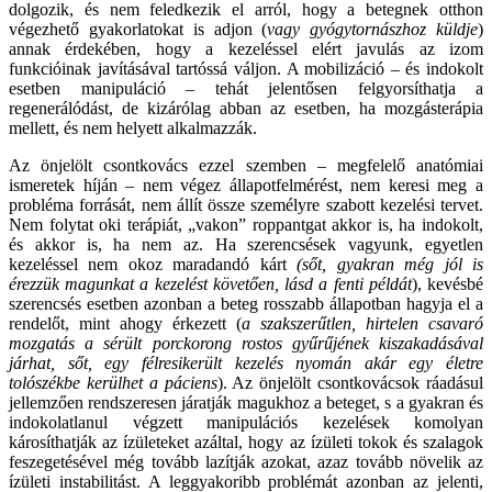
dolgozik, és nem feledkezik el arról, hogy a betegnek otthon
végezhető gyakorlatokat is adjon (
vagy gyógytornászhoz küldje
)
annak érdekében, hogy a kezeléssel elért javulás az izom
funkcióinak javításával tartóssá váljon. A mobilizáció – és indokolt
esetben manipuláció – tehát jelentősen felgyorsíthatja a
regenerálódást, de kizárólag abban az esetben, ha mozgásterápia
mellett, és nem helyett alkalmazzák.
Az önjelölt csontkovács ezzel szemben – megfelelő anatómiai
ismeretek híján – nem végez állapotfelmérést, nem keresi meg a
probléma forrását, nem állít össze személyre szabott kezelési tervet.
Nem folytat oki terápiát, „vakon” roppantgat akkor is, ha indokolt,
és akkor is, ha nem az. Ha szerencsések vagyunk, egyetlen
kezeléssel nem okoz maradandó kárt
(sőt, gyakran még jól is
érezzük magunkat a kezelést követően, lásd a fenti példát
), kevésbé
szerencsés esetben azonban a beteg rosszabb állapotban hagyja el a
rendelőt, mint ahogy érkezett (
a szakszerűtlen, hirtelen csavaró
mozgatás a sérült porckorong rostos gyűrűjének kiszakadásával
járhat, sőt, egy félresikerült kezelés nyomán akár egy életre
tolószékbe kerülhet a páciens
). Az önjelölt csontkovácsok ráadásul
jellemzően rendszeresen járatják magukhoz a beteget, s a gyakran és
indokolatlanul végzett manipulációs kezelések komolyan
károsíthatják az ízületeket azáltal, hogy az ízületi tokok és szalagok
feszegetésével még tovább lazítják azokat, azaz tovább növelik az
ízületi instabilitást. A leggyakoribb problémát azonban az jelenti,