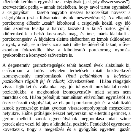
közelebb kerülnek egymáshoz a csigolyák („csigolyaösszecsúszás”),
szervezetünk pedig – annak érdekében, hogy távol tartsa egymástól
a csigolyákat – kisebb-nagyobb meszes karocskákat növeszt a
csigolyákon (ezt a folyamatot hívjuk meszesedésnek). Az ellapuló
porckorong először „csak” kiboltosul a csigolyák közül, egy idő
után azonban feladja a harcot, kiszakad a külső rostos gyűrű,
kitüremkedik a belső kocsonyás mag, és íme, máris kialakult a
porckorongsérv. A fájdalom eleinte elsősorban az izmok (különösen
a nyak, a váll, és a derék izmainak) túlterhelődéséből fakad, idővel
azonban fokozódik, hisz a kiboltosuló porckorong nyomást
gyakorolhat a környező szövetekre is.
A degeneratív gerincbetegségek tehát hosszú évek alakulnak ki,
elsősorban a tartós helytelen terhelések miatt bekövetkező
izomegyensúly megbomlások (
fenti példánkban a helytelen
pozícióban rögzült fej és vállak
) következtében. Hiába rángatjuk
vissza fejünket és vállainkat egy jól irányzott mozdulattal eredeti
pozíciójukba, a megbomlott izomegyensúly miatt sajnos nem
maradnak ott. Hiába próbáljuk manuálisan eltávolítani egymástól az
összecsúszott csigolyákat, az ellapult porckorongok és a stabilizáló
izmok gyengesége miatt gyorsan visszasompolyognak megszokott
helyükre. Hiába próbáljuk kézzel helyrerakni az elferdült gerincet, a
gerinc melletti izmok egyensúlyának megbomlása miatt szinte
percek alatt veszi fel újra a kiindulási pozíciót. Fentiekből egyenesen
következik, hogy a megelőzés és a gyógyítás egyetlen igazán