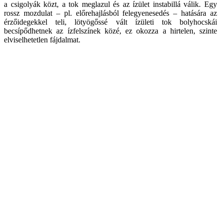
a csigolyák közt, a tok meglazul és az ízület instabillá válik. Egy
rossz mozdulat – pl. előrehajlásból felegyenesedés – hatására az
érzőidegekkel teli, lötyögőssé vált ízületi tok bolyhocskái
becsípődhetnek az ízfelszínek közé, ez okozza a hirtelen, szinte
elviselhetetlen fájdalmat.