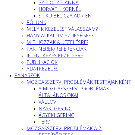
SZELŐCZEI ANNA
HORVÁTH KORNÉL
SITKU-BELICZA ADRIEN
RÓLUNK
MELYIK KEZELÉST VÁLASSZAM?
HÁNY ALKALOM SZÜKSÉGES?
MIT HOZZAK A KEZELÉSRE?
PARTNEREK/REFERENCIÁK
JELENTKEZÉS KEZELÉSRE
PUBLIKÁCIÓK
ADATKEZELÉS
PANASZOK
MOZGÁSSZERVI PROBLÉMÁK TESTTÁJANKÉNT
A MOZGÁSSZERVI PROBLÉMÁK
ÁLTALÁNOS OKAI
VÁLLÖV
NYAKI GERINC
ÁGYÉKI GERINC
TÉRD
MOZGÁSSZERVI PROBLÉMÁK A-Z
BECSÍPŐDÉSEK