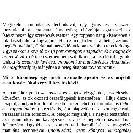
Megfelelő manipulációs technikával, egy gyors és szakszerű
mozdulattal a terapeuta átmenetileg eltávolítja egymástól az
ízfelszíneket, így szerencsés esetben egy roppanó hang kíséretében a
tok kiszabadul a fogságból. Ha ez megtörténik, a beteg azonnal
megkönnyebbül, fájdalmai mérséklődnek, ami valóban remek dolog.
Ugyanakkor a kiváltó ok (
a porckorongok ellapulása és a csigolyák
összecsúszása
) értelemszerűen nem szűnik meg a kezeléstől, így oki
terápia (
a
testtartás javítása, ergonomikus munkavégzés elsajátítása
és mozgásterápia
) hiányában a beteg állapota tovább romlik.
Mi a különbség egy profi manuálterapeuta és az önjelölt
csontkovács által végzett kezelés közt?
A manuálterapeuta – hosszas és alapos vizsgálatot, teszteléseket
követően, az ok-okozati összefüggések ismeretében – állítja össze a
terápiát, amelynek indokolt esetben része lehet a manipulációs (
tehát
a „roppantgatós”
) kezelés is, ám alapvetően az izomegyensúly
visszaállítására törekszik. A beteget megtanítja a helyes testtartásra,
az ergonomikus munkavégzésre, azaz teste megfelelő használatára.
Jellemzően lágyabb, az izomtónus helyreállítását is megcélzó
manuális technikával (
mobilizáció, azaz könnyed kimozgatás
)