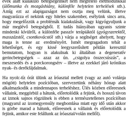
évek alatt kialakuló betegségeinket nem megfelelő életmódunkkal
(
ülőmunka és mozgáshiány, különféle helytelen terhelések stb
.).
Amíg ezt az alapigazságot nem osztja meg velünk, illetve
magyarázza el nekünk egy hiteles szakember, esélyünk sincs arra,
hogy megelőzzük a problémák kialakulását, vagy kigyógyuljunk a
már meglévő betegségből. E tudás hiányában ugyanis szinte
mindenki kívülről, a különféle passzív terápiáktól (
gyógyszerektől,
masszázstól, csontkovácstól stb.
) várja a segítséget ahelyett, hogy
maga is tenne az eredményért. Ismét megragadom tehát a
lehetőséget, és egy kissé leegyszerűsített példán keresztül
bemutatom, hogyan is alakulnak ki általában a degeneratív
gerincbetegségek – azaz az ún. „csigolya összecsúszás”, a
meszesedés és a porckorongsérv – illetve az ezekkel járó krónikus
nyak- és derékfájdalmak.
Ha nyolc-tíz órát ülünk az íróasztal mellett (vagy az autó volánja
mögött) helytelen pozícióban, szervezetünk néhány hónap alatt
alkalmazkodik a mindennapos terheléshez. Ülés közben előreesnek
vállaink, meggörbül a hátunk, előretolódik a fejünk, és hosszú távon
az izmok sajnos rögzülnek is ebben a természetellenes pozícióban
(magyarul az izomegyensúly megbomlása miatt egy idő után akkor
is görbe marad a hátunk, előreesnek a vállaink és előretolódik a
fejünk, amikor este felállunk az íróasztal/volán mellől).