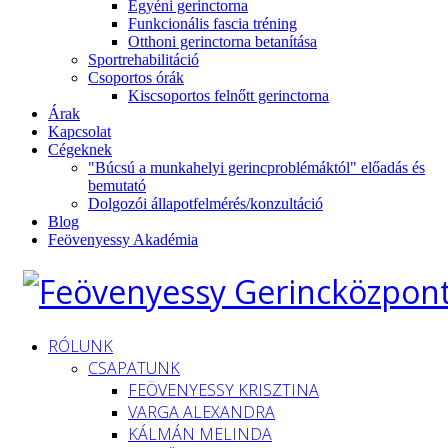
Egyéni gerinctorna
Funkcionális fascia tréning
Otthoni gerinctorna betanítása
Sportrehabilitáció
Csoportos órák
Kiscsoportos felnőtt gerinctorna
Árak
Kapcsolat
Cégeknek
"Búcsú a munkahelyi gerincproblémáktól" előadás és
bemutató
Dolgozói állapotfelmérés/konzultáció
Blog
Feövenyessy Akadémia
RÓLUNK
CSAPATUNK
FEÖVENYESSY KRISZTINA
VARGA ALEXANDRA
KÁLMÁN MELINDA