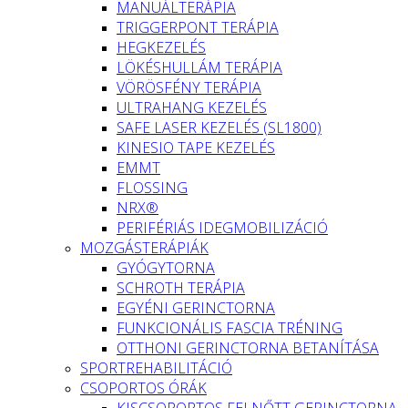
MANUÁLTERÁPIA
TRIGGERPONT TERÁPIA
HEGKEZELÉS
LÖKÉSHULLÁM TERÁPIA
VÖRÖSFÉNY TERÁPIA
ULTRAHANG KEZELÉS
SAFE LASER KEZELÉS (SL1800)
KINESIO TAPE KEZELÉS
EMMT
FLOSSING
NRX®
PERIFÉRIÁS IDEGMOBILIZÁCIÓ
MOZGÁSTERÁPIÁK
GYÓGYTORNA
SCHROTH TERÁPIA
EGYÉNI GERINCTORNA
FUNKCIONÁLIS FASCIA TRÉNING
OTTHONI GERINCTORNA BETANÍTÁSA
SPORTREHABILITÁCIÓ
CSOPORTOS ÓRÁK
KISCSOPORTOS FELNŐTT GERINCTORNA