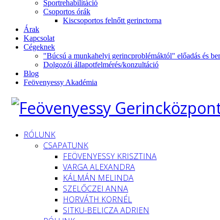
Sportrehabilitáció
Csoportos órák
Kiscsoportos felnőtt gerinctorna
Árak
Kapcsolat
Cégeknek
"Búcsú a munkahelyi gerincproblémáktól" előadás és be
Dolgozói állapotfelmérés/konzultáció
Blog
Feövenyessy Akadémia
RÓLUNK
CSAPATUNK
FEÖVENYESSY KRISZTINA
VARGA ALEXANDRA
KÁLMÁN MELINDA
SZELŐCZEI ANNA
HORVÁTH KORNÉL
SITKU-BELICZA ADRIEN