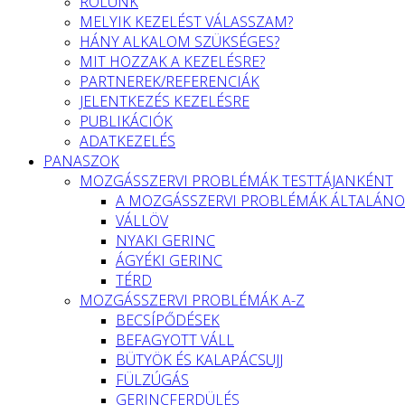
RÓLUNK
MELYIK KEZELÉST VÁLASSZAM?
HÁNY ALKALOM SZÜKSÉGES?
MIT HOZZAK A KEZELÉSRE?
PARTNEREK/REFERENCIÁK
JELENTKEZÉS KEZELÉSRE
PUBLIKÁCIÓK
ADATKEZELÉS
PANASZOK
MOZGÁSSZERVI PROBLÉMÁK TESTTÁJANKÉNT
A MOZGÁSSZERVI PROBLÉMÁK ÁLTALÁNO
VÁLLÖV
NYAKI GERINC
ÁGYÉKI GERINC
TÉRD
MOZGÁSSZERVI PROBLÉMÁK A-Z
BECSÍPŐDÉSEK
BEFAGYOTT VÁLL
BÜTYÖK ÉS KALAPÁCSUJJ
FÜLZÚGÁS
GERINCFERDÜLÉS