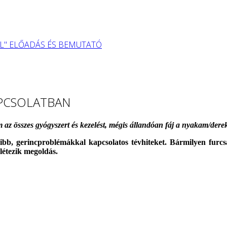
L" ELŐADÁS ÉS BEMUTATÓ
APCSOLATBAN
 az összes gyógyszert és kezelést, mégis állandóan fáj a nyakam/de
ibb, gerincproblémákkal kapcsolatos tévhiteket. Bármilyen furcsa
 létezik megoldás.