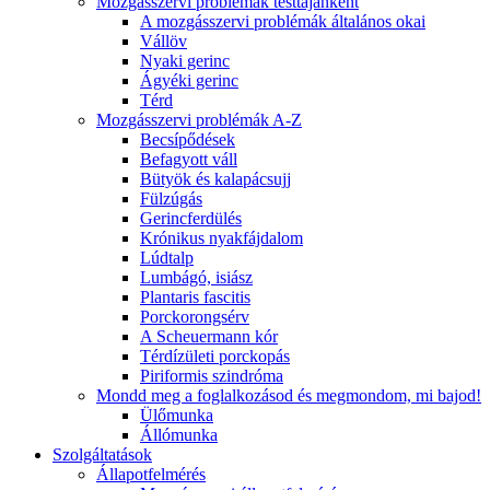
Mozgásszervi problémák testtájanként
A mozgásszervi problémák általános okai
Vállöv
Nyaki gerinc
Ágyéki gerinc
Térd
Mozgásszervi problémák A-Z
Becsípődések
Befagyott váll
Bütyök és kalapácsujj
Fülzúgás
Gerincferdülés
Krónikus nyakfájdalom
Lúdtalp
Lumbágó, isiász
Plantaris fascitis
Porckorongsérv
A Scheuermann kór
Térdízületi porckopás
Piriformis szindróma
Mondd meg a foglalkozásod és megmondom, mi bajod!
Ülőmunka
Állómunka
Szolgáltatások
Állapotfelmérés