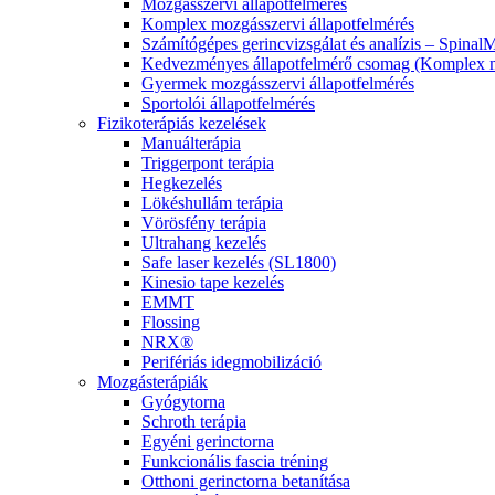
Mozgásszervi állapotfelmérés
Komplex mozgásszervi állapotfelmérés
Számítógépes gerincvizsgálat és analízis – Spinal
Kedvezményes állapotfelmérő csomag (Komplex mo
Gyermek mozgásszervi állapotfelmérés
Sportolói állapotfelmérés
Fizikoterápiás kezelések
Manuálterápia
Triggerpont terápia
Hegkezelés
Lökéshullám terápia
Vörösfény terápia
Ultrahang kezelés
Safe laser kezelés (SL1800)
Kinesio tape kezelés
EMMT
Flossing
NRX®
Perifériás idegmobilizáció
Mozgásterápiák
Gyógytorna
Schroth terápia
Egyéni gerinctorna
Funkcionális fascia tréning
Otthoni gerinctorna betanítása