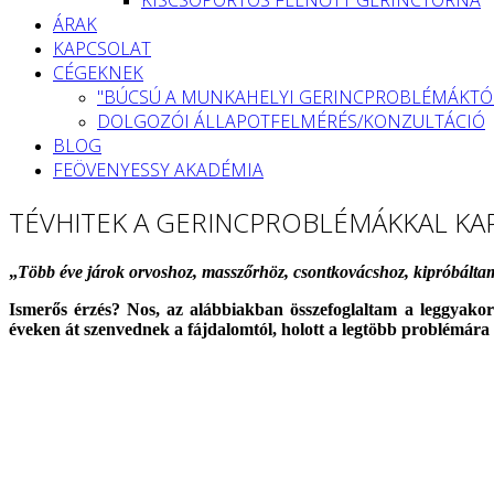
ÁRAK
KAPCSOLAT
CÉGEKNEK
"BÚCSÚ A MUNKAHELYI GERINCPROBLÉMÁKTÓ
DOLGOZÓI ÁLLAPOTFELMÉRÉS/KONZULTÁCIÓ
BLOG
FEÖVENYESSY AKADÉMIA
TÉVHITEK A GERINCPROBLÉMÁKKAL K
„
Több éve járok orvoshoz, masszőrhöz, csontkovácshoz, kipróbáltam
Ismerős érzés? Nos, az alábbiakban összefoglaltam a leggyakor
éveken át szenvednek a fájdalomtól, holott a legtöbb problémára