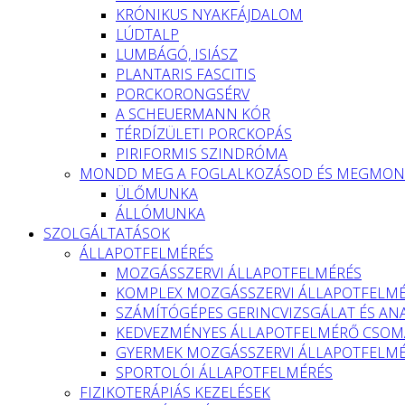
KRÓNIKUS NYAKFÁJDALOM
LÚDTALP
LUMBÁGÓ, ISIÁSZ
PLANTARIS FASCITIS
PORCKORONGSÉRV
A SCHEUERMANN KÓR
TÉRDÍZÜLETI PORCKOPÁS
PIRIFORMIS SZINDRÓMA
MONDD MEG A FOGLALKOZÁSOD ÉS MEGMOND
ÜLŐMUNKA
ÁLLÓMUNKA
SZOLGÁLTATÁSOK
ÁLLAPOTFELMÉRÉS
MOZGÁSSZERVI ÁLLAPOTFELMÉRÉS
KOMPLEX MOZGÁSSZERVI ÁLLAPOTFELM
SZÁMÍTÓGÉPES GERINCVIZSGÁLAT ÉS ANA
KEDVEZMÉNYES ÁLLAPOTFELMÉRŐ CSOMA
GYERMEK MOZGÁSSZERVI ÁLLAPOTFELM
SPORTOLÓI ÁLLAPOTFELMÉRÉS
FIZIKOTERÁPIÁS KEZELÉSEK