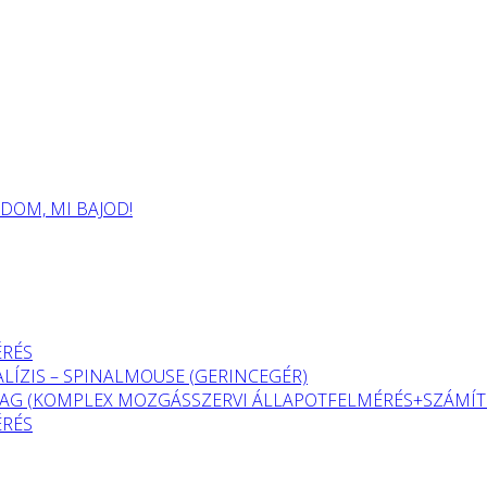
OM, MI BAJOD!
ÉRÉS
LÍZIS – SPINALMOUSE (GERINCEGÉR)
G (KOMPLEX MOZGÁSSZERVI ÁLLAPOTFELMÉRÉS+SZÁMÍTÓ
ÉRÉS