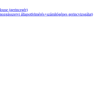
Mouse (gerincegér)
zgásszervi állapotfelmérés+számítógépes gerincvizsgálat)