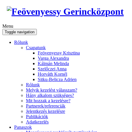
Menu
Toggle navigation
Rólunk
Csapatunk
Feövenyessy Krisztina
Varga Alexandra
Kálmán Melinda
Szelőczei Anna
Horváth Kornél
Sitku-Belicza Adrien
Rólunk
Melyik kezelést válasszam?
Hány alkalom szükséges?
Mit hozzak a kezelésre?
Partnerek/referenciák
Jelentkezés kezelésre
Publikációk
Adatkezelés
Panaszok