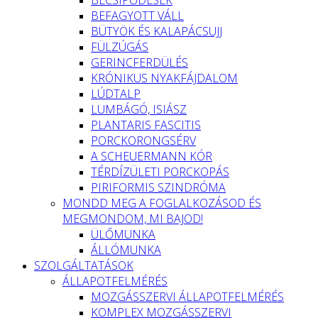
BEFAGYOTT VÁLL
BÜTYÖK ÉS KALAPÁCSUJJ
FÜLZÚGÁS
GERINCFERDÜLÉS
KRÓNIKUS NYAKFÁJDALOM
LÚDTALP
LUMBÁGÓ, ISIÁSZ
PLANTARIS FASCITIS
PORCKORONGSÉRV
A SCHEUERMANN KÓR
TÉRDÍZÜLETI PORCKOPÁS
PIRIFORMIS SZINDRÓMA
MONDD MEG A FOGLALKOZÁSOD ÉS
MEGMONDOM, MI BAJOD!
ÜLŐMUNKA
ÁLLÓMUNKA
SZOLGÁLTATÁSOK
ÁLLAPOTFELMÉRÉS
MOZGÁSSZERVI ÁLLAPOTFELMÉRÉS
KOMPLEX MOZGÁSSZERVI