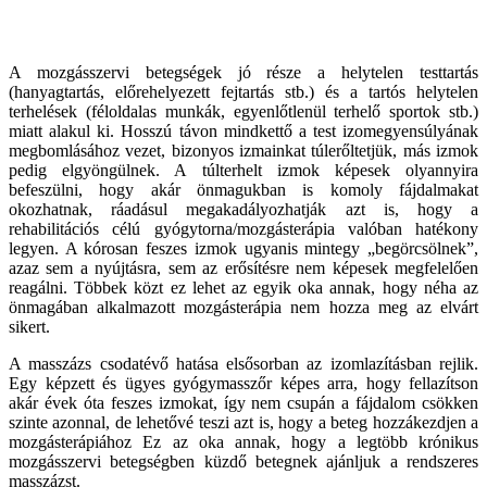
A mozgásszervi betegségek jó része a helytelen testtartás
(hanyagtartás, előrehelyezett fejtartás stb.) és a tartós helytelen
terhelések (féloldalas munkák, egyenlőtlenül terhelő sportok stb.)
miatt alakul ki. Hosszú távon mindkettő a test izomegyensúlyának
megbomlásához vezet, bizonyos izmainkat túlerőltetjük, más izmok
pedig elgyöngülnek. A túlterhelt izmok képesek olyannyira
befeszülni, hogy akár önmagukban is komoly fájdalmakat
okozhatnak, ráadásul megakadályozhatják azt is, hogy a
rehabilitációs célú gyógytorna/mozgásterápia valóban hatékony
legyen. A kórosan feszes izmok ugyanis mintegy „begörcsölnek”,
azaz sem a nyújtásra, sem az erősítésre nem képesek megfelelően
reagálni. Többek közt ez lehet az egyik oka annak, hogy néha az
önmagában alkalmazott mozgásterápia nem hozza meg az elvárt
sikert.
A masszázs csodatévő hatása elsősorban az izomlazításban rejlik.
Egy képzett és ügyes gyógymasszőr képes arra, hogy fellazítson
akár évek óta feszes izmokat, így nem csupán a fájdalom csökken
szinte azonnal, de lehetővé teszi azt is, hogy a beteg hozzákezdjen a
mozgásterápiához Ez az oka annak, hogy a legtöbb krónikus
mozgásszervi betegségben küzdő betegnek ajánljuk a rendszeres
masszázst.