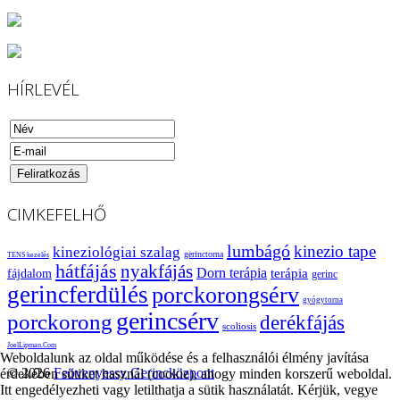
HÍRLEVÉL
CIMKEFELHŐ
lumbágó
kinezio tape
kineziológiai szalag
gerinctorna
TENS kezelés
hátfájás
nyakfájás
Dorn terápia
terápia
fájdalom
gerinc
gerincferdülés
porckorongsérv
gyógytorna
gerincsérv
porckorong
derékfájás
scoliosis
JoelLipman.Com
Weboldalunk az oldal működése és a felhasználói élmény javítása
© 2026
Feövenyessy Gerincközpont
érdekében sütiket használ (cookie), ahogy minden korszerű weboldal.
Itt engedélyezheti vagy letilthatja a sütik használatát. Kérjük, vegye