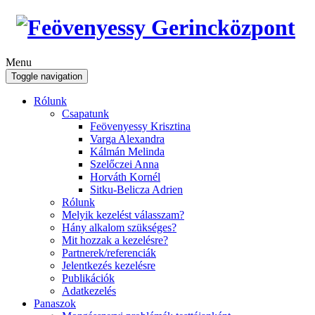
Menu
Toggle navigation
Rólunk
Csapatunk
Feövenyessy Krisztina
Varga Alexandra
Kálmán Melinda
Szelőczei Anna
Horváth Kornél
Sitku-Belicza Adrien
Rólunk
Melyik kezelést válasszam?
Hány alkalom szükséges?
Mit hozzak a kezelésre?
Partnerek/referenciák
Jelentkezés kezelésre
Publikációk
Adatkezelés
Panaszok