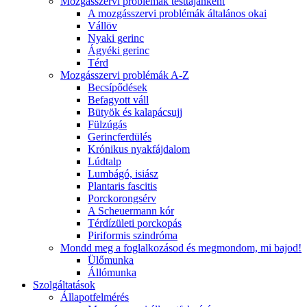
Mozgásszervi problémák testtájanként
A mozgásszervi problémák általános okai
Vállöv
Nyaki gerinc
Ágyéki gerinc
Térd
Mozgásszervi problémák A-Z
Becsípődések
Befagyott váll
Bütyök és kalapácsujj
Fülzúgás
Gerincferdülés
Krónikus nyakfájdalom
Lúdtalp
Lumbágó, isiász
Plantaris fascitis
Porckorongsérv
A Scheuermann kór
Térdízületi porckopás
Piriformis szindróma
Mondd meg a foglalkozásod és megmondom, mi bajod!
Ülőmunka
Állómunka
Szolgáltatások
Állapotfelmérés