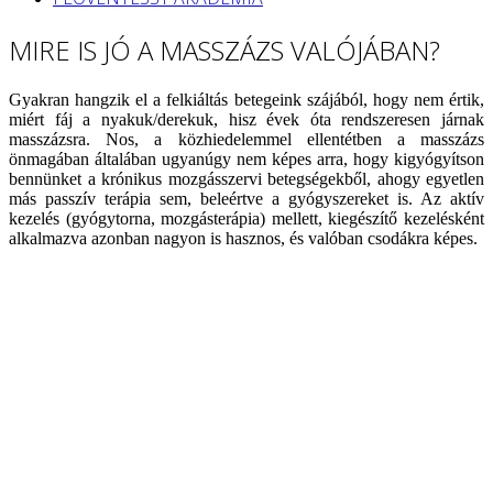
MIRE IS JÓ A MASSZÁZS VALÓJÁBAN?
Gyakran hangzik el a felkiáltás betegeink szájából, hogy nem értik,
miért fáj a nyakuk/derekuk, hisz évek óta rendszeresen járnak
masszázsra. Nos, a közhiedelemmel ellentétben a masszázs
önmagában általában ugyanúgy nem képes arra, hogy kigyógyítson
bennünket a krónikus mozgásszervi betegségekből, ahogy egyetlen
más passzív terápia sem, beleértve a gyógyszereket is. Az aktív
kezelés (gyógytorna, mozgásterápia) mellett, kiegészítő kezelésként
alkalmazva azonban nagyon is hasznos, és valóban csodákra képes.