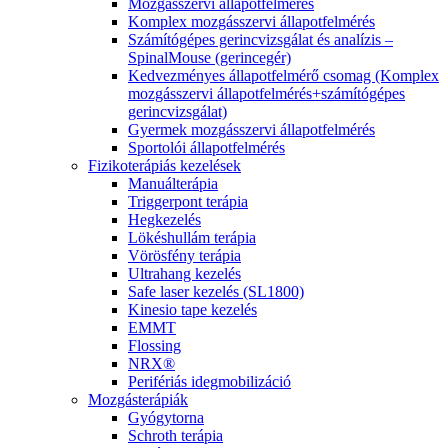
Mozgásszervi állapotfelmérés
Komplex mozgásszervi állapotfelmérés
Számítógépes gerincvizsgálat és analízis –
SpinalMouse (gerincegér)
Kedvezményes állapotfelmérő csomag (Komplex
mozgásszervi állapotfelmérés+számítógépes
gerincvizsgálat)
Gyermek mozgásszervi állapotfelmérés
Sportolói állapotfelmérés
Fizikoterápiás kezelések
Manuálterápia
Triggerpont terápia
Hegkezelés
Lökéshullám terápia
Vörösfény terápia
Ultrahang kezelés
Safe laser kezelés (SL1800)
Kinesio tape kezelés
EMMT
Flossing
NRX®
Perifériás idegmobilizáció
Mozgásterápiák
Gyógytorna
Schroth terápia