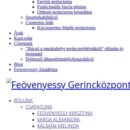
Egyéni gerinctorna
Funkcionális fascia tréning
Otthoni gerinctorna betanítása
Sportrehabilitáció
Csoportos órák
Kiscsoportos felnőtt gerinctorna
Árak
Kapcsolat
Cégeknek
"Búcsú a munkahelyi gerincproblémáktól" előadás és
bemutató
Dolgozói állapotfelmérés/konzultáció
Blog
Feövenyessy Akadémia
RÓLUNK
CSAPATUNK
FEÖVENYESSY KRISZTINA
VARGA ALEXANDRA
KÁLMÁN MELINDA