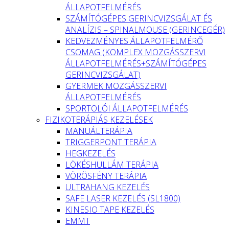
ÁLLAPOTFELMÉRÉS
SZÁMÍTÓGÉPES GERINCVIZSGÁLAT ÉS
ANALÍZIS – SPINALMOUSE (GERINCEGÉR)
KEDVEZMÉNYES ÁLLAPOTFELMÉRŐ
CSOMAG (KOMPLEX MOZGÁSSZERVI
ÁLLAPOTFELMÉRÉS+SZÁMÍTÓGÉPES
GERINCVIZSGÁLAT)
GYERMEK MOZGÁSSZERVI
ÁLLAPOTFELMÉRÉS
SPORTOLÓI ÁLLAPOTFELMÉRÉS
FIZIKOTERÁPIÁS KEZELÉSEK
MANUÁLTERÁPIA
TRIGGERPONT TERÁPIA
HEGKEZELÉS
LÖKÉSHULLÁM TERÁPIA
VÖRÖSFÉNY TERÁPIA
ULTRAHANG KEZELÉS
SAFE LASER KEZELÉS (SL1800)
KINESIO TAPE KEZELÉS
EMMT