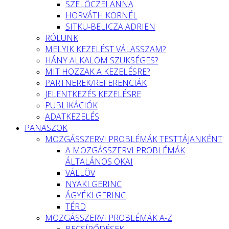
SZELŐCZEI ANNA
HORVÁTH KORNÉL
SITKU-BELICZA ADRIEN
RÓLUNK
MELYIK KEZELÉST VÁLASSZAM?
HÁNY ALKALOM SZÜKSÉGES?
MIT HOZZAK A KEZELÉSRE?
PARTNEREK/REFERENCIÁK
JELENTKEZÉS KEZELÉSRE
PUBLIKÁCIÓK
ADATKEZELÉS
PANASZOK
MOZGÁSSZERVI PROBLÉMÁK TESTTÁJANKÉNT
A MOZGÁSSZERVI PROBLÉMÁK
ÁLTALÁNOS OKAI
VÁLLÖV
NYAKI GERINC
ÁGYÉKI GERINC
TÉRD
MOZGÁSSZERVI PROBLÉMÁK A-Z
BECSÍPŐDÉSEK