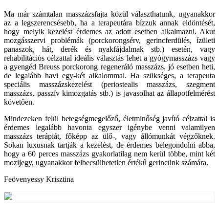
Ma már számtalan masszázsfajta közül választhatunk, ugyanakkor
az a legszerencsésebb, ha a terapeutára bízzuk annak eldöntését,
hogy melyik kezelést érdemes az adott esetben alkalmazni. Akut
mozgásszervi problémák (porckorongsérv, gerincferdülés, ízületi
panaszok, hát, derék és nyakfájdalmak stb.) esetén, vagy
rehabilitációs célzattal ideális választás lehet a gyógymasszázs vagy
a gyengéd Breuss porckorong regeneráló masszázs, jó esetben heti,
de legalább havi egy-két alkalommal. Ha szükséges, a terapeuta
speciális masszázskezelést (periostealis masszázs, szegment
masszázs, passzív kimozgatás stb.) is javasolhat az állapotfelmérést
követően.
Mindezeken felül betegségmegelőző, életminőség javító célzattal is
érdemes legalább havonta egyszer igénybe venni valamilyen
masszázs terápiát, főképp az ülő-, vagy állómunkát végzőknek.
Sokan luxusnak tartják a kezelést, de érdemes belegondolni abba,
hogy a 60 perces masszázs gyakorlatilag nem kerül többe, mint két
mozijegy, ugyanakkor felbecsülhetetlen értékű gerincünk számára.
Feövenyessy Krisztina