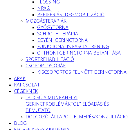
FLOSSING
NRX®
PERIFÉRIÁS IDEGMOBILIZÁCIÓ
MOZGÁSTERÁPIÁK
GYÓGYTORNA
SCHROTH TERÁPIA
EGYÉNI GERINCTORNA
FUNKCIONÁLIS FASCIA TRÉNING
OTTHONI GERINCTORNA BETANÍTÁSA
SPORTREHABILITÁCIÓ
CSOPORTOS ÓRÁK
KISCSOPORTOS FELNŐTT GERINCTORNA
ÁRAK
KAPCSOLAT
CÉGEKNEK
"BÚCSÚ A MUNKAHELYI
GERINCPROBLÉMÁKTÓL" ELŐADÁS ÉS
BEMUTATÓ
DOLGOZÓI ÁLLAPOTFELMÉRÉS/KONZULTÁCIÓ
BLOG
FEÖVENYESSY AKADÉMIA