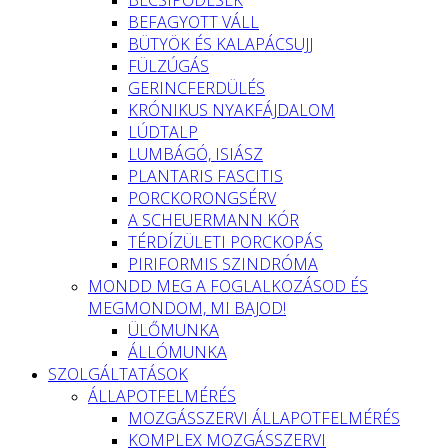
BEFAGYOTT VÁLL
BÜTYÖK ÉS KALAPÁCSUJJ
FÜLZÚGÁS
GERINCFERDÜLÉS
KRÓNIKUS NYAKFÁJDALOM
LÚDTALP
LUMBÁGÓ, ISIÁSZ
PLANTARIS FASCITIS
PORCKORONGSÉRV
A SCHEUERMANN KÓR
TÉRDÍZÜLETI PORCKOPÁS
PIRIFORMIS SZINDRÓMA
MONDD MEG A FOGLALKOZÁSOD ÉS
MEGMONDOM, MI BAJOD!
ÜLŐMUNKA
ÁLLÓMUNKA
SZOLGÁLTATÁSOK
ÁLLAPOTFELMÉRÉS
MOZGÁSSZERVI ÁLLAPOTFELMÉRÉS
KOMPLEX MOZGÁSSZERVI