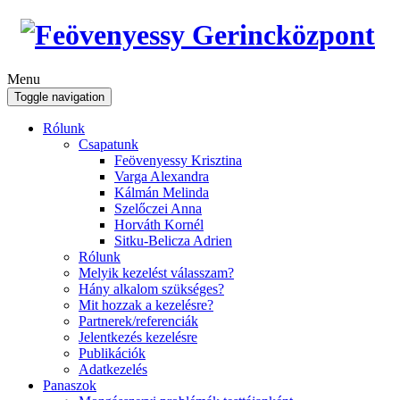
Menu
Toggle navigation
Rólunk
Csapatunk
Feövenyessy Krisztina
Varga Alexandra
Kálmán Melinda
Szelőczei Anna
Horváth Kornél
Sitku-Belicza Adrien
Rólunk
Melyik kezelést válasszam?
Hány alkalom szükséges?
Mit hozzak a kezelésre?
Partnerek/referenciák
Jelentkezés kezelésre
Publikációk
Adatkezelés
Panaszok