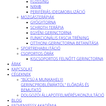
FLOSSING
NRX®
PERIFÉRIÁS IDEGMOBILIZÁCIÓ
MOZGÁSTERÁPIÁK
GYÓGYTORNA
SCHROTH TERÁPIA
EGYÉNI GERINCTORNA
FUNKCIONÁLIS FASCIA TRÉNING
OTTHONI GERINCTORNA BETANÍTÁSA
SPORTREHABILITÁCIÓ
CSOPORTOS ÓRÁK
KISCSOPORTOS FELNŐTT GERINCTORNA
ÁRAK
KAPCSOLAT
CÉGEKNEK
"BÚCSÚ A MUNKAHELYI
GERINCPROBLÉMÁKTÓL" ELŐADÁS ÉS
BEMUTATÓ
DOLGOZÓI ÁLLAPOTFELMÉRÉS/KONZULTÁCIÓ
BLOG
FEÖVENYESSY AKADÉMIA