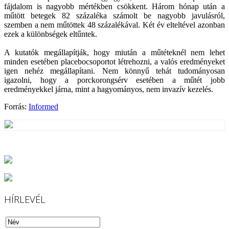
fájdalom is nagyobb mértékben csökkent. Három hónap után a
műtött betegek 82 százaléka számolt be nagyobb javulásról,
szemben a nem műtöttek 48 százalékával. Két év elteltével azonban
ezek a különbségek eltűntek.
A kutatók megállapítják, hogy miután a műtéteknél nem lehet
minden esetében placebocsoportot létrehozni, a valós eredményeket
igen nehéz megállapítani. Nem könnyű tehát tudományosan
igazolni, hogy a porckorongsérv esetében a műtét jobb
eredményekkel járna, mint a hagyományos, nem invazív kezelés.
Forrás:
Informed
HÍRLEVÉL