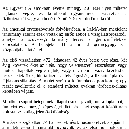
Az Egyesült Államokban évente mintegy 250 ezer ilyen műtétet
hajtanak végre, és körülbelül ugyanennyien választják a
fizikoterápiát vagy a pihenést. A műtét 6 ezer dollárba kerül.
Az amerikai orvosszövetség folyóiratában, a JAMA-ban megjelent
tanulmány szerint ezek voltak az elsők abból a vizsgálatsorozatból,
amelyet a szövetségi kormány tervez a gerincműtétekkel
kapcsolatban. A betegeket 11 állam 13 gerincgyógyászati
központjában látták el.
Az első vizsgálatban 472, átlagosan 42 éves beteg vett részt, két
évig követték őket az után, hogy véletlenszerű elosztásban vagy
műtétet hajtottak végre rajtuk, vagy ún. nem invazív kezelésben
részesítették őket; ide tartozott a felvilágosítás, a fizikoterápia és a
fájdalomcsillapítás. A műtét során a kitüremkedő porckorong egy
részét távolították el, a standard műtétet gyakran járóbeteg-ellátás
keretében végzik.
Mindkét csoport betegeinek állapota sokat javult, ami a fájdalmat, a
funkciót és a mozgásképességet illeti, és a két csoport között nem
volt statisztikailag jelentős különbség.
A másik vizsgálatban 743-an vettek részt, hasonló elvek alapján. Itt
a műtéti csoport hamarabb gyógyult, és az első hónapokban a