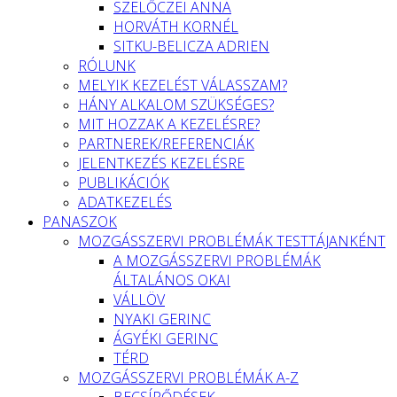
SZELŐCZEI ANNA
HORVÁTH KORNÉL
SITKU-BELICZA ADRIEN
RÓLUNK
MELYIK KEZELÉST VÁLASSZAM?
HÁNY ALKALOM SZÜKSÉGES?
MIT HOZZAK A KEZELÉSRE?
PARTNEREK/REFERENCIÁK
JELENTKEZÉS KEZELÉSRE
PUBLIKÁCIÓK
ADATKEZELÉS
PANASZOK
MOZGÁSSZERVI PROBLÉMÁK TESTTÁJANKÉNT
A MOZGÁSSZERVI PROBLÉMÁK
ÁLTALÁNOS OKAI
VÁLLÖV
NYAKI GERINC
ÁGYÉKI GERINC
TÉRD
MOZGÁSSZERVI PROBLÉMÁK A-Z
BECSÍPŐDÉSEK