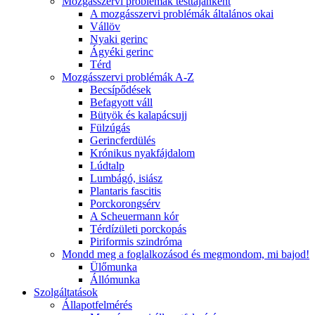
Mozgásszervi problémák testtájanként
A mozgásszervi problémák általános okai
Vállöv
Nyaki gerinc
Ágyéki gerinc
Térd
Mozgásszervi problémák A-Z
Becsípődések
Befagyott váll
Bütyök és kalapácsujj
Fülzúgás
Gerincferdülés
Krónikus nyakfájdalom
Lúdtalp
Lumbágó, isiász
Plantaris fascitis
Porckorongsérv
A Scheuermann kór
Térdízületi porckopás
Piriformis szindróma
Mondd meg a foglalkozásod és megmondom, mi bajod!
Ülőmunka
Állómunka
Szolgáltatások
Állapotfelmérés