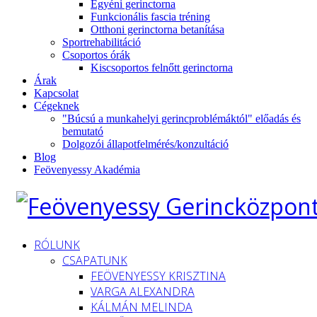
Egyéni gerinctorna
Funkcionális fascia tréning
Otthoni gerinctorna betanítása
Sportrehabilitáció
Csoportos órák
Kiscsoportos felnőtt gerinctorna
Árak
Kapcsolat
Cégeknek
"Búcsú a munkahelyi gerincproblémáktól" előadás és
bemutató
Dolgozói állapotfelmérés/konzultáció
Blog
Feövenyessy Akadémia
RÓLUNK
CSAPATUNK
FEÖVENYESSY KRISZTINA
VARGA ALEXANDRA
KÁLMÁN MELINDA