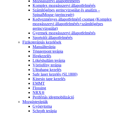
Mozgásszervi állapotfelmérés
Komplex mozgásszervi állapotfelmérés
Számítógépes gerincvizsgálat és analízis –
SpinalMouse (gerincegér)
Kedvezményes állapotfelmérő csomag (Komplex
mozgásszervi állapotfelmérés+számítógépes
gerincvizsgálat)
Gyermek mozgásszervi állapotfelmérés
Sportolói állapotfelmérés
Fizikoterápiás kezelések
Manuálterápia
Triggerpont terápia
Hegkezelés
Lökéshullám terápia
Vörösfény terápia
Ultrahang kezelés
Safe laser kezelés (SL1800)
Kinesio tape kezelés
EMMT
Flossing
NRX®
Perifériás idegmobilizáció
Mozgásterápiák
Gyógytorna
Schroth terápia