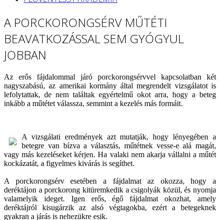
A PORCKORONGSÉRV MŰTÉTI
BEAVATKOZÁSSAL SEM GYÓGYUL
JOBBAN
Az erős fájdalommal járó porckorongsérvvel kapcsolatban két
nagyszabású, az amerikai kormány által megrendelt vizsgálatot is
lefolytattak, de nem találtak egyértelmű okot arra, hogy a beteg
inkább a műtétet válassza, semmint a kezelés más formáit.
A vizsgálati eredmények azt mutatják, hogy lényegében a
betegre van bízva a választás, műtétnek vesse-e alá magát,
vagy más kezeléseket kérjen. Ha valaki nem akarja vállalni a műtét
kockázatát, a figyelmes kivárás is segíthet.
A porckorongsérv esetében a fájdalmat az okozza, hogy a
deréktájon a porckorong kitüremkedik a csigolyák közül, és nyomja
valamelyik ideget. Igen erős, égő fájdalmat okozhat, amely
deréktájról kisugárzik az alsó végtagokba, ezért a betegeknek
gyakran a járás is nehezükre esik.