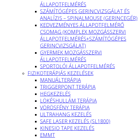
ÁLLAPOTFELMÉRÉS
SZÁMÍTÓGÉPES GERINCVIZSGÁLAT ÉS
ANALÍZIS – SPINALMOUSE (GERINCEGÉR)
KEDVEZMÉNYES ÁLLAPOTFELMÉRŐ
CSOMAG (KOMPLEX MOZGÁSSZERVI
ÁLLAPOTFELMÉRÉS+SZÁMÍTÓGÉPES
GERINCVIZSGÁLAT)
GYERMEK MOZGÁSSZERVI
ÁLLAPOTFELMÉRÉS
SPORTOLÓI ÁLLAPOTFELMÉRÉS
FIZIKOTERÁPIÁS KEZELÉSEK
MANUÁLTERÁPIA
TRIGGERPONT TERÁPIA
HEGKEZELÉS
LÖKÉSHULLÁM TERÁPIA
VÖRÖSFÉNY TERÁPIA
ULTRAHANG KEZELÉS
SAFE LASER KEZELÉS (SL1800)
KINESIO TAPE KEZELÉS
EMMT