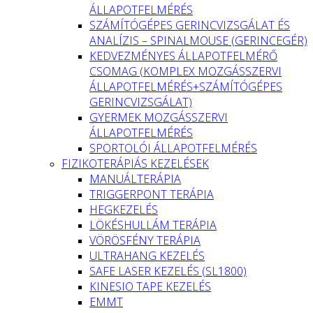
ÁLLAPOTFELMÉRÉS
SZÁMÍTÓGÉPES GERINCVIZSGÁLAT ÉS
ANALÍZIS – SPINALMOUSE (GERINCEGÉR)
KEDVEZMÉNYES ÁLLAPOTFELMÉRŐ
CSOMAG (KOMPLEX MOZGÁSSZERVI
ÁLLAPOTFELMÉRÉS+SZÁMÍTÓGÉPES
GERINCVIZSGÁLAT)
GYERMEK MOZGÁSSZERVI
ÁLLAPOTFELMÉRÉS
SPORTOLÓI ÁLLAPOTFELMÉRÉS
FIZIKOTERÁPIÁS KEZELÉSEK
MANUÁLTERÁPIA
TRIGGERPONT TERÁPIA
HEGKEZELÉS
LÖKÉSHULLÁM TERÁPIA
VÖRÖSFÉNY TERÁPIA
ULTRAHANG KEZELÉS
SAFE LASER KEZELÉS (SL1800)
KINESIO TAPE KEZELÉS
EMMT