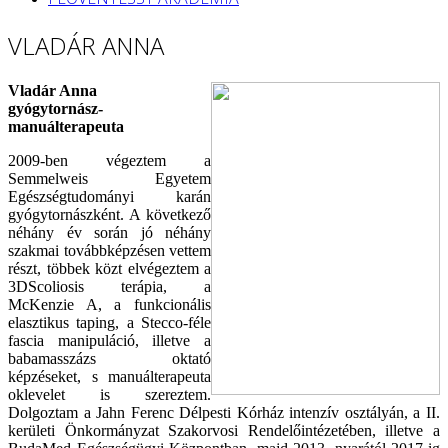
VLADÁR ANNA
Vladár Anna
gyógytornász-
manuálterapeuta
2009-ben végeztem a
Semmelweis Egyetem
Egészségtudományi karán
gyógytornászként. A következő
néhány év során jó néhány
szakmai továbbképzésen vettem
részt, többek közt elvégeztem a
3DScoliosis terápia, a
McKenzie A, a funkcionális
elasztikus taping, a Stecco-féle
fascia manipuláció, illetve a
babamasszázs oktató
képzéseket, s manuálterapeuta
oklevelet is szereztem.
Dolgoztam a Jahn Ferenc Délpesti Kórház intenzív osztályán, a II.
kerületi Önkormányzat Szakorvosi Rendelőintézetében, illetve a