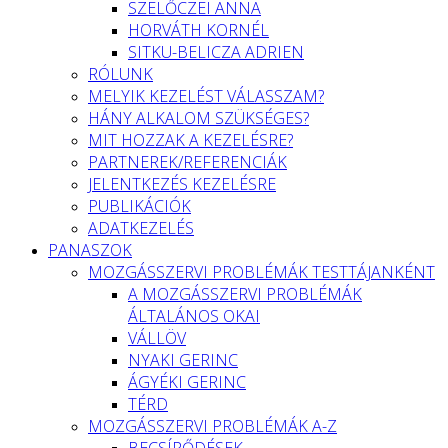
SZELŐCZEI ANNA
HORVÁTH KORNÉL
SITKU-BELICZA ADRIEN
RÓLUNK
MELYIK KEZELÉST VÁLASSZAM?
HÁNY ALKALOM SZÜKSÉGES?
MIT HOZZAK A KEZELÉSRE?
PARTNEREK/REFERENCIÁK
JELENTKEZÉS KEZELÉSRE
PUBLIKÁCIÓK
ADATKEZELÉS
PANASZOK
MOZGÁSSZERVI PROBLÉMÁK TESTTÁJANKÉNT
A MOZGÁSSZERVI PROBLÉMÁK
ÁLTALÁNOS OKAI
VÁLLÖV
NYAKI GERINC
ÁGYÉKI GERINC
TÉRD
MOZGÁSSZERVI PROBLÉMÁK A-Z
BECSÍPŐDÉSEK