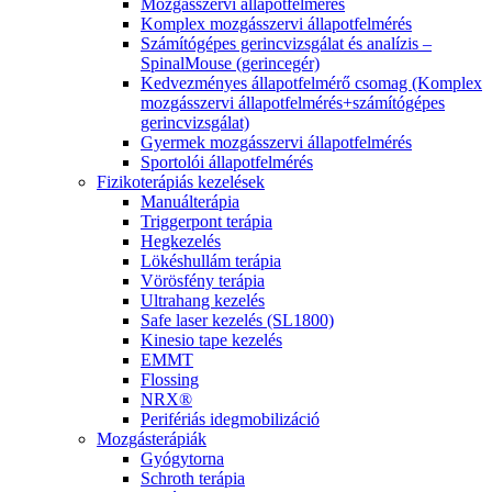
Mozgásszervi állapotfelmérés
Komplex mozgásszervi állapotfelmérés
Számítógépes gerincvizsgálat és analízis –
SpinalMouse (gerincegér)
Kedvezményes állapotfelmérő csomag (Komplex
mozgásszervi állapotfelmérés+számítógépes
gerincvizsgálat)
Gyermek mozgásszervi állapotfelmérés
Sportolói állapotfelmérés
Fizikoterápiás kezelések
Manuálterápia
Triggerpont terápia
Hegkezelés
Lökéshullám terápia
Vörösfény terápia
Ultrahang kezelés
Safe laser kezelés (SL1800)
Kinesio tape kezelés
EMMT
Flossing
NRX®
Perifériás idegmobilizáció
Mozgásterápiák
Gyógytorna
Schroth terápia