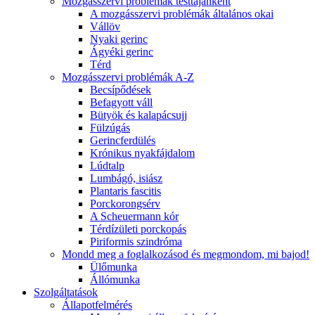
Mozgásszervi problémák testtájanként
A mozgásszervi problémák általános okai
Vállöv
Nyaki gerinc
Ágyéki gerinc
Térd
Mozgásszervi problémák A-Z
Becsípődések
Befagyott váll
Bütyök és kalapácsujj
Fülzúgás
Gerincferdülés
Krónikus nyakfájdalom
Lúdtalp
Lumbágó, isiász
Plantaris fascitis
Porckorongsérv
A Scheuermann kór
Térdízületi porckopás
Piriformis szindróma
Mondd meg a foglalkozásod és megmondom, mi bajod!
Ülőmunka
Állómunka
Szolgáltatások
Állapotfelmérés