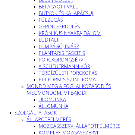
BEFAGYOTT VÁLL
BÜTYÖK ÉS KALAPÁCSUJJ
FÜLZÚGÁS
GERINCFERDÜLÉS
KRÓNIKUS NYAKFÁJDALOM
LÚDTALP
LUMBÁGÓ, ISIÁSZ
PLANTARIS FASCITIS
PORCKORONGSÉRV
A SCHEUERMANN KÓR
TÉRDÍZÜLETI PORCKOPÁS
PIRIFORMIS SZINDRÓMA
MONDD MEG A FOGLALKOZÁSOD ÉS
MEGMONDOM, MI BAJOD!
ÜLŐMUNKA
ÁLLÓMUNKA
SZOLGÁLTATÁSOK
ÁLLAPOTFELMÉRÉS
MOZGÁSSZERVI ÁLLAPOTFELMÉRÉS
KOMPLEX MOZGÁSSZERVI