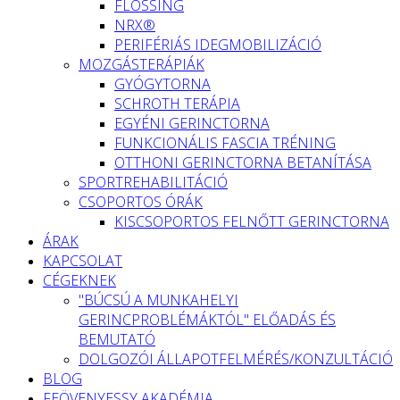
FLOSSING
NRX®
PERIFÉRIÁS IDEGMOBILIZÁCIÓ
MOZGÁSTERÁPIÁK
GYÓGYTORNA
SCHROTH TERÁPIA
EGYÉNI GERINCTORNA
FUNKCIONÁLIS FASCIA TRÉNING
OTTHONI GERINCTORNA BETANÍTÁSA
SPORTREHABILITÁCIÓ
CSOPORTOS ÓRÁK
KISCSOPORTOS FELNŐTT GERINCTORNA
ÁRAK
KAPCSOLAT
CÉGEKNEK
"BÚCSÚ A MUNKAHELYI
GERINCPROBLÉMÁKTÓL" ELŐADÁS ÉS
BEMUTATÓ
DOLGOZÓI ÁLLAPOTFELMÉRÉS/KONZULTÁCIÓ
BLOG
FEÖVENYESSY AKADÉMIA