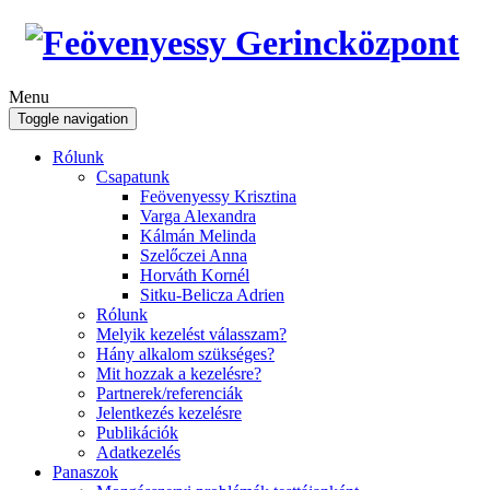
Menu
Toggle navigation
Rólunk
Csapatunk
Feövenyessy Krisztina
Varga Alexandra
Kálmán Melinda
Szelőczei Anna
Horváth Kornél
Sitku-Belicza Adrien
Rólunk
Melyik kezelést válasszam?
Hány alkalom szükséges?
Mit hozzak a kezelésre?
Partnerek/referenciák
Jelentkezés kezelésre
Publikációk
Adatkezelés
Panaszok