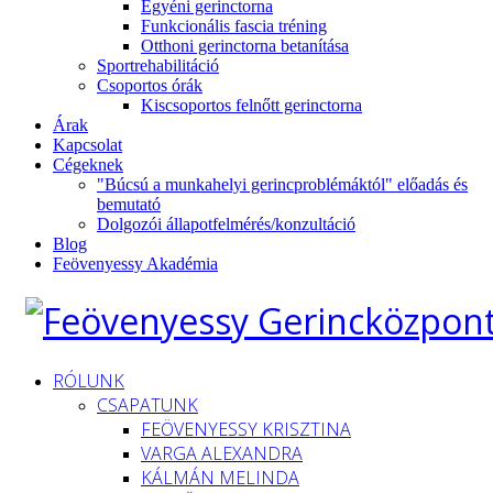
Egyéni gerinctorna
Funkcionális fascia tréning
Otthoni gerinctorna betanítása
Sportrehabilitáció
Csoportos órák
Kiscsoportos felnőtt gerinctorna
Árak
Kapcsolat
Cégeknek
"Búcsú a munkahelyi gerincproblémáktól" előadás és
bemutató
Dolgozói állapotfelmérés/konzultáció
Blog
Feövenyessy Akadémia
RÓLUNK
CSAPATUNK
FEÖVENYESSY KRISZTINA
VARGA ALEXANDRA
KÁLMÁN MELINDA