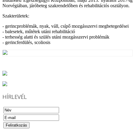
BudaMed Egészségügyi Központban, majd 2013. nyarától 2017-ig
Norvégiában, járóbeteg szakrendelőben és rehabilitációs osztályon.
Szakterületek:
- gerincproblémák, nyak, váll, csípő mozgásszervi megbetegedései
- balesetek, műtétek utáni rehabilitáció
- terhesség alatti és szülés utáni mozgásszervi problémák
- gerincferdülés, scoliosis
HÍRLEVÉL