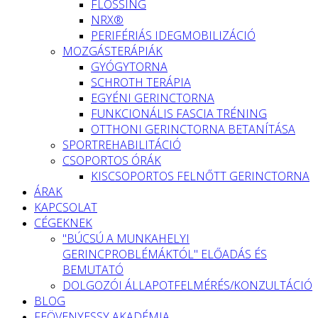
FLOSSING
NRX®
PERIFÉRIÁS IDEGMOBILIZÁCIÓ
MOZGÁSTERÁPIÁK
GYÓGYTORNA
SCHROTH TERÁPIA
EGYÉNI GERINCTORNA
FUNKCIONÁLIS FASCIA TRÉNING
OTTHONI GERINCTORNA BETANÍTÁSA
SPORTREHABILITÁCIÓ
CSOPORTOS ÓRÁK
KISCSOPORTOS FELNŐTT GERINCTORNA
ÁRAK
KAPCSOLAT
CÉGEKNEK
"BÚCSÚ A MUNKAHELYI
GERINCPROBLÉMÁKTÓL" ELŐADÁS ÉS
BEMUTATÓ
DOLGOZÓI ÁLLAPOTFELMÉRÉS/KONZULTÁCIÓ
BLOG
FEÖVENYESSY AKADÉMIA