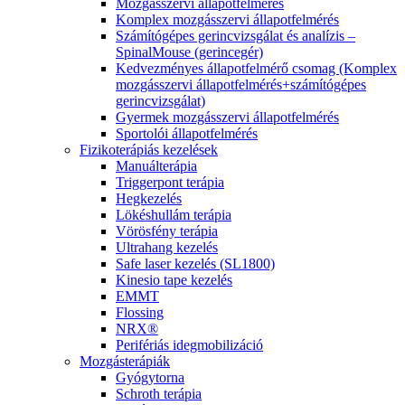
Mozgásszervi állapotfelmérés
Komplex mozgásszervi állapotfelmérés
Számítógépes gerincvizsgálat és analízis –
SpinalMouse (gerincegér)
Kedvezményes állapotfelmérő csomag (Komplex
mozgásszervi állapotfelmérés+számítógépes
gerincvizsgálat)
Gyermek mozgásszervi állapotfelmérés
Sportolói állapotfelmérés
Fizikoterápiás kezelések
Manuálterápia
Triggerpont terápia
Hegkezelés
Lökéshullám terápia
Vörösfény terápia
Ultrahang kezelés
Safe laser kezelés (SL1800)
Kinesio tape kezelés
EMMT
Flossing
NRX®
Perifériás idegmobilizáció
Mozgásterápiák
Gyógytorna
Schroth terápia