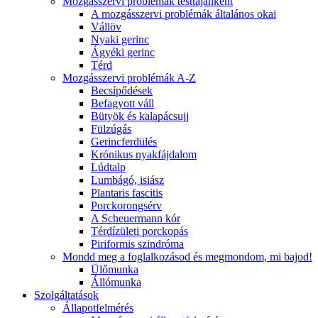
Mozgásszervi problémák testtájanként
A mozgásszervi problémák általános okai
Vállöv
Nyaki gerinc
Ágyéki gerinc
Térd
Mozgásszervi problémák A-Z
Becsípődések
Befagyott váll
Bütyök és kalapácsujj
Fülzúgás
Gerincferdülés
Krónikus nyakfájdalom
Lúdtalp
Lumbágó, isiász
Plantaris fascitis
Porckorongsérv
A Scheuermann kór
Térdízületi porckopás
Piriformis szindróma
Mondd meg a foglalkozásod és megmondom, mi bajod!
Ülőmunka
Állómunka
Szolgáltatások
Állapotfelmérés