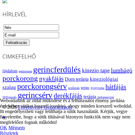
HÍRLEVÉL
CIMKEFELHŐ
gerincferdülés
lumbágó
kinezio tape
fájdalom
gerinctorna
porckorong
nyakfájás
kineziológiai
Dorn terápia
porckorongsérv
hátfájás
szalag
gerinc
scoliosis
gyógytorna
gerincsérv
derékfájás
terápia
TENS kezelés
JoelLipman.Com
Weboldalunk az oldal működése és a felhasználói élmény javítása
érdekében sütiket használ (cookie), ahogy minden korszerű weboldal.
© 2026
Feövenyessy Gerincközpont
Itt engedélyezheti vagy letilthatja a sütik használatát. Kérjük, vegye
figyelembe, hogy a sütik tiltásával bizonyos funkciók nem vagy nem
megfelelően fognak működni!
OK
Mégsem
Részletek