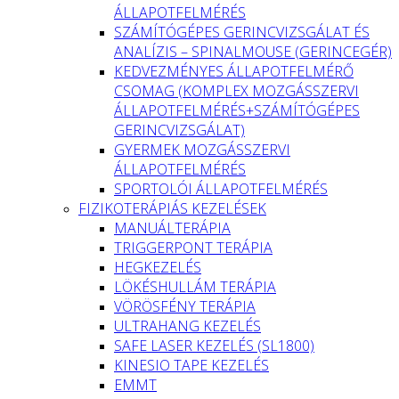
ÁLLAPOTFELMÉRÉS
SZÁMÍTÓGÉPES GERINCVIZSGÁLAT ÉS
ANALÍZIS – SPINALMOUSE (GERINCEGÉR)
KEDVEZMÉNYES ÁLLAPOTFELMÉRŐ
CSOMAG (KOMPLEX MOZGÁSSZERVI
ÁLLAPOTFELMÉRÉS+SZÁMÍTÓGÉPES
GERINCVIZSGÁLAT)
GYERMEK MOZGÁSSZERVI
ÁLLAPOTFELMÉRÉS
SPORTOLÓI ÁLLAPOTFELMÉRÉS
FIZIKOTERÁPIÁS KEZELÉSEK
MANUÁLTERÁPIA
TRIGGERPONT TERÁPIA
HEGKEZELÉS
LÖKÉSHULLÁM TERÁPIA
VÖRÖSFÉNY TERÁPIA
ULTRAHANG KEZELÉS
SAFE LASER KEZELÉS (SL1800)
KINESIO TAPE KEZELÉS
EMMT