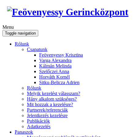
Menu
Toggle navigation
Rólunk
Csapatunk
Feövenyessy Krisztina
Varga Alexandra
Kálmán Melinda
Szelőczei Anna
Horváth Kornél
Sitku-Belicza Adrien
Rólunk
Melyik kezelést válasszam?
Hány alkalom szükséges?
Mit hozzak a kezelésre?
Partnerek/referenciák
Jelentkezés kezelésre
Publikációk
Adatkezelés
Panaszok