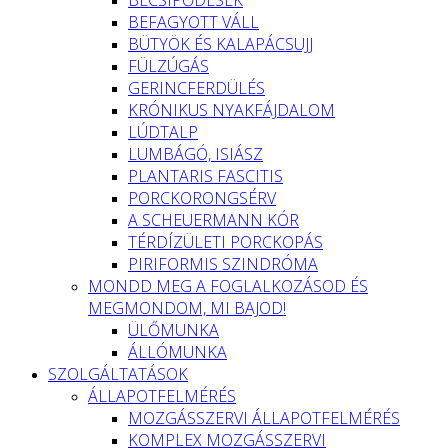
BEFAGYOTT VÁLL
BÜTYÖK ÉS KALAPÁCSUJJ
FÜLZÚGÁS
GERINCFERDÜLÉS
KRÓNIKUS NYAKFÁJDALOM
LÚDTALP
LUMBÁGÓ, ISIÁSZ
PLANTARIS FASCITIS
PORCKORONGSÉRV
A SCHEUERMANN KÓR
TÉRDÍZÜLETI PORCKOPÁS
PIRIFORMIS SZINDRÓMA
MONDD MEG A FOGLALKOZÁSOD ÉS
MEGMONDOM, MI BAJOD!
ÜLŐMUNKA
ÁLLÓMUNKA
SZOLGÁLTATÁSOK
ÁLLAPOTFELMÉRÉS
MOZGÁSSZERVI ÁLLAPOTFELMÉRÉS
KOMPLEX MOZGÁSSZERVI