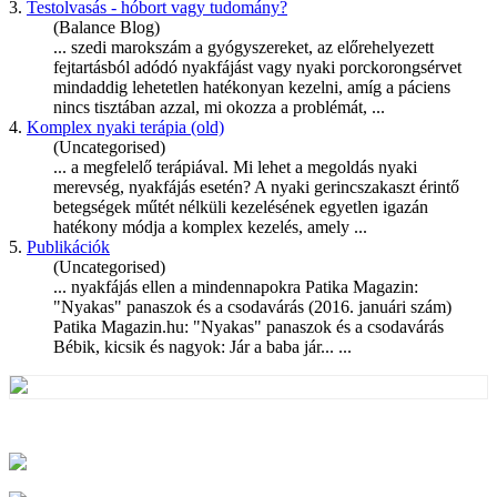
3.
Testolvasás - hóbort vagy tudomány?
(Balance Blog)
... szedi marokszám a gyógyszereket, az előrehelyezett
fejtartásból adódó
nyakfájás
t vagy nyaki porckorongsérvet
mindaddig lehetetlen hatékonyan kezelni, amíg a páciens
nincs tisztában azzal, mi okozza a problémát, ...
4.
Komplex nyaki terápia (old)
(Uncategorised)
... a megfelelő terápiával. Mi lehet a megoldás nyaki
merevség,
nyakfájás
esetén? A nyaki gerincszakaszt érintő
betegségek műtét nélküli kezelésének egyetlen igazán
hatékony módja a komplex kezelés, amely ...
5.
Publikációk
(Uncategorised)
...
nyakfájás
ellen a mindennapokra Patika Magazin:
"Nyakas" panaszok és a csodavárás (2016. januári szám)
Patika Magazin.hu: "Nyakas" panaszok és a csodavárás
Bébik, kicsik és nagyok: Jár a baba jár... ...