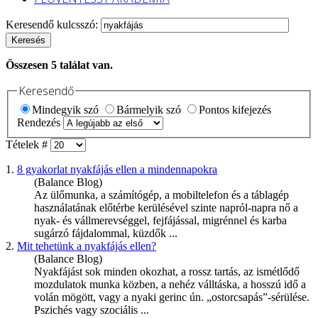
Keresendő kulcsszó:
Keresés
Összesen
5
találat van.
Keresendő
Mindegyik szó
Bármelyik szó
Pontos kifejezés
Rendezés
Tételek #
1.
8 gyakorlat
nyakfájás
ellen a mindennapokra
(Balance Blog)
Az ülőmunka, a számítógép, a mobiltelefon és a táblagép
használatának előtérbe kerülésével szinte napról-napra nő a
nyak- és vállmerevséggel, fejfájással, migrénnel és karba
sugárzó fájdalommal, küzdők ...
2.
Mit tehetünk a
nyakfájás
ellen?
(Balance Blog)
Nyakfájás
t sok minden okozhat, a rossz tartás, az ismétlődő
mozdulatok munka közben, a nehéz válltáska, a hosszú idő a
volán mögött, vagy a nyaki gerinc ún. „ostorcsapás”-sérülése.
Pszichés vagy szociális ...