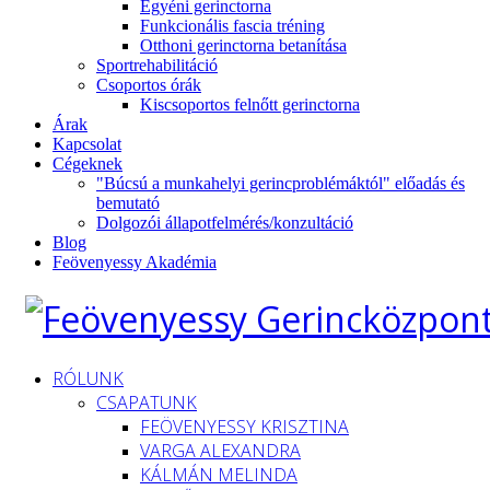
Egyéni gerinctorna
Funkcionális fascia tréning
Otthoni gerinctorna betanítása
Sportrehabilitáció
Csoportos órák
Kiscsoportos felnőtt gerinctorna
Árak
Kapcsolat
Cégeknek
"Búcsú a munkahelyi gerincproblémáktól" előadás és
bemutató
Dolgozói állapotfelmérés/konzultáció
Blog
Feövenyessy Akadémia
RÓLUNK
CSAPATUNK
FEÖVENYESSY KRISZTINA
VARGA ALEXANDRA
KÁLMÁN MELINDA