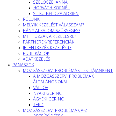
SZELŐCZEI ANNA
HORVÁTH KORNÉL
SITKU-BELICZA ADRIEN
RÓLUNK
MELYIK KEZELÉST VÁLASSZAM?
HÁNY ALKALOM SZÜKSÉGES?
MIT HOZZAK A KEZELÉSRE?
PARTNEREK/REFERENCIÁK
JELENTKEZÉS KEZELÉSRE
PUBLIKÁCIÓK
ADATKEZELÉS
PANASZOK
MOZGÁSSZERVI PROBLÉMÁK TESTTÁJANKÉNT
A MOZGÁSSZERVI PROBLÉMÁK
ÁLTALÁNOS OKAI
VÁLLÖV
NYAKI GERINC
ÁGYÉKI GERINC
TÉRD
MOZGÁSSZERVI PROBLÉMÁK A-Z
BECSÍPŐDÉSEK